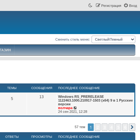
Регистрация
Вход
Сменить стиль меню:
ГАЗИН
ТЕМЫ
СООБЩЕНИЯ
ПОСЛЕДНЕЕ СООБЩЕНИЕ
С
П
13
Windows RS_PRERELEASE
Т
5
о
1122463.1000.210917-1503 (x64) 9 в 1 Русские
о
с
версии
о
е
л
П
волчара
б
е
е
24 сен 2021, 12:28
м
щ
д
р
н
е
е
ы
е
й
н
е
т
1
2
3
4
5
6
С
57 тем
и
с
и
я
о
к
ОТВЕТЫ
ПРОСМОТРЫ
ПОСЛЕДНЕЕ СООБЩЕНИЕ
о
п