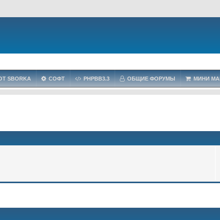
OT SBORKA
СОФТ
PHPBB3.3
ОБЩИЕ ФОРУМЫ
МИНИ МА