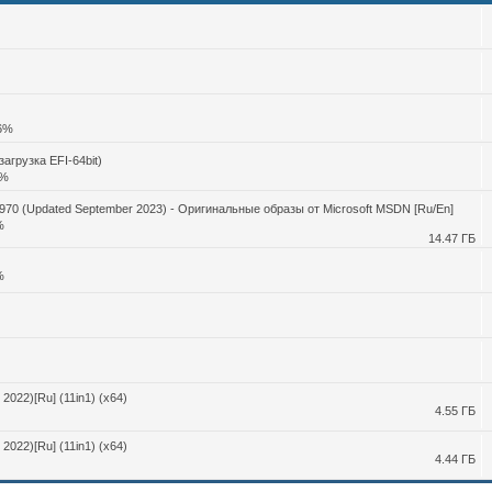
06%
агрузка EFI-64bit)
6%
1970 (Updated September 2023) - Оригинальные образы от Microsoft MSDN [Ru/En]
%
14.47 ГБ
%
2022)[Ru] (11in1) (x64)
4.55 ГБ
2022)[Ru] (11in1) (x64)
4.44 ГБ