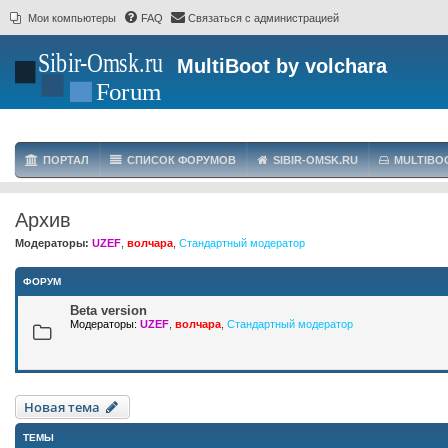
Мои компьютеры
FAQ
Связаться с администрацией
MultiBoot by volchara
ПОРТАЛ
СПИСОК ФОРУМОВ
SIBIR-OMSK.RU
MULTIBO
Архив
Модераторы:
UZEF
,
волчара
,
Стандартный модератор
ФОРУМ
Beta version
Модераторы:
UZEF
,
волчара
,
Стандартный модератор
Новая тема
ТЕМЫ