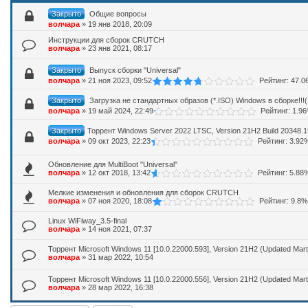
Закрыто
Общие вопросы
волчара
»
19 янв 2018, 20:09
Инструкции для сборок CRUTCH
волчара
»
23 янв 2021, 08:17
Закрыто
Выпуск сборки "Universal"
волчара
»
21 ноя 2023, 09:52
Рейтинг: 47.
Закрыто
Загрузка не стандартных образов (*.ISO) Windows в сборке!!!(з
волчара
»
19 май 2024, 22:49
Рейтинг: 1.9
Закрыто
Торрент Windows Server 2022 LTSC, Version 21H2 Build 20348.
волчара
»
09 окт 2023, 22:23
Рейтинг: 3.92
Обновление для MultiBoot "Universal"
волчара
»
12 окт 2018, 13:42
Рейтинг: 5.88
Мелкие изменения и обновления для сборок CRUTCH
волчара
»
07 ноя 2020, 18:08
Рейтинг: 9.8%
Linux WiFiway_3.5-final
волчара
»
14 ноя 2021, 07:37
Торрент Microsoft Windows 11 [10.0.22000.593], Version 21H2 (Updated Mart 
волчара
»
31 мар 2022, 10:54
Торрент Microsoft Windows 11 [10.0.22000.556], Version 21H2 (Updated Mart 
волчара
»
28 мар 2022, 16:38