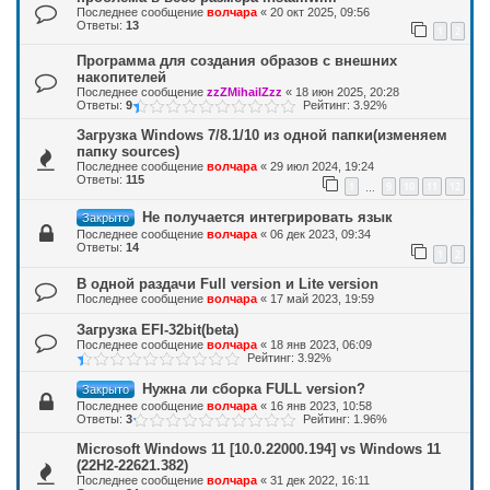
Последнее сообщение
волчара
«
20 окт 2025, 09:56
Ответы:
13
1
2
Программа для создания образов с внешних
накопителей
Последнее сообщение
zzZMihailZzz
«
18 июн 2025, 20:28
Ответы:
9
Рейтинг: 3.92%
Загрузка Windows 7/8.1/10 из одной папки(изменяем
папку sources)
Последнее сообщение
волчара
«
29 июл 2024, 19:24
Ответы:
115
1
9
10
11
12
…
Не получается интегрировать язык
Закрыто
Последнее сообщение
волчара
«
06 дек 2023, 09:34
Ответы:
14
1
2
В одной раздачи Full version и Lite version
Последнее сообщение
волчара
«
17 май 2023, 19:59
Загрузка EFI-32bit(beta)
Последнее сообщение
волчара
«
18 янв 2023, 06:09
Рейтинг: 3.92%
Нужна ли сборка FULL version?
Закрыто
Последнее сообщение
волчара
«
16 янв 2023, 10:58
Ответы:
3
Рейтинг: 1.96%
Microsoft Windows 11 [10.0.22000.194] vs Windows 11
(22H2-22621.382)
Последнее сообщение
волчара
«
31 дек 2022, 16:11