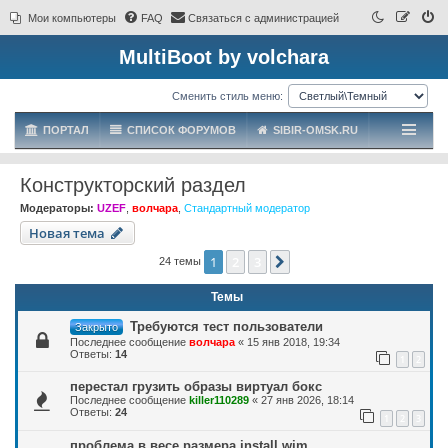
Мои компьютеры
FAQ
Связаться с администрацией
MultiBoot by volchara
Сменить стиль меню:
ПОРТАЛ
СПИСОК ФОРУМОВ
SIBIR-OMSK.RU
Конструкторский раздел
Модераторы:
UZEF
,
волчара
,
Стандартный модератор
Новая тема
1
2
3
След.
24 темы
Темы
Требуются тест пользователи
Закрыто
Последнее сообщение
волчара
«
15 янв 2018, 19:34
Ответы:
14
1
2
перестал грузить образы виртуал бокс
Последнее сообщение
killer110289
«
27 янв 2026, 18:14
Ответы:
24
1
2
3
проблема в весе размера install.wim