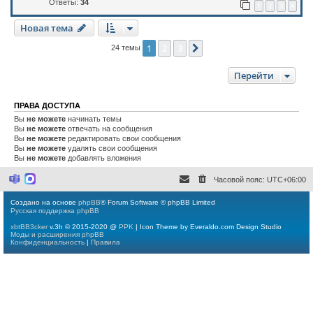
Ответы:
34
1
2
3
4
Новая тема
1
2
3
След.
24 темы
Перейти
ПРАВА ДОСТУПА
Вы
не можете
начинать темы
Вы
не можете
отвечать на сообщения
Вы
не можете
редактировать свои сообщения
Вы
не можете
удалять свои сообщения
Вы
не можете
добавлять вложения
Часовой пояс:
UTC+06:00
M
M
i
a
c
x
Создано на основе
phpBB
® Forum Software © phpBB Limited
r
Русская поддержка phpBB
o
s
xbtBB3cker
v.3h © 2015-2020 @
PPK
| Icon Theme by Everaldo.com Design Studio
o
Моды и расширения phpBB
f
Конфиденциальность
|
Правила
t
T
e
a
m
s