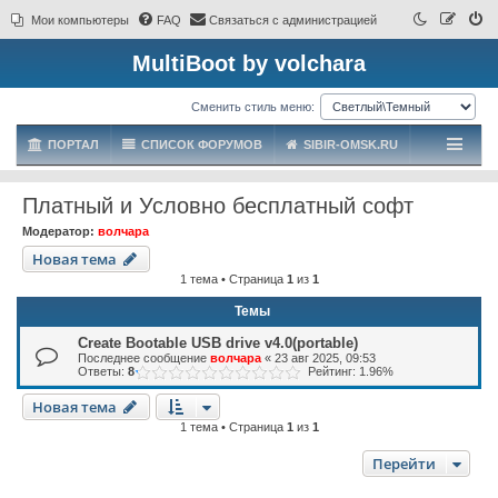
Мои компьютеры
FAQ
Связаться с администрацией
MultiBoot by volchara
Сменить стиль меню:
ПОРТАЛ
СПИСОК ФОРУМОВ
SIBIR-OMSK.RU
Платный и Условно бесплатный софт
Модератор:
волчара
Новая тема
1 тема • Страница
1
из
1
Темы
Create Bootable USB drive v4.0(portable)
Последнее сообщение
волчара
«
23 авг 2025, 09:53
Ответы:
8
Рейтинг: 1.96%
Новая тема
1 тема • Страница
1
из
1
Перейти