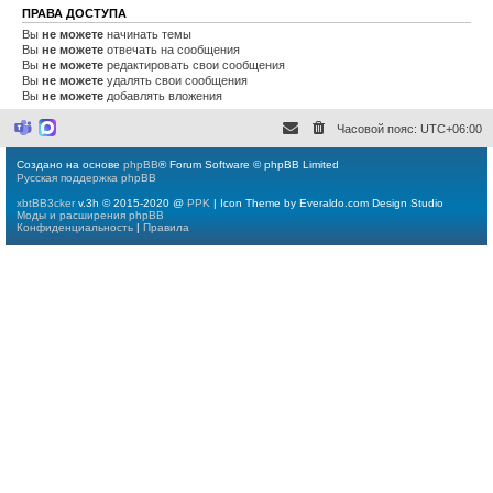
ПРАВА ДОСТУПА
Вы
не можете
начинать темы
Вы
не можете
отвечать на сообщения
Вы
не можете
редактировать свои сообщения
Вы
не можете
удалять свои сообщения
Вы
не можете
добавлять вложения
Часовой пояс:
UTC+06:00
M
M
i
a
c
x
Создано на основе
phpBB
® Forum Software © phpBB Limited
r
Русская поддержка phpBB
o
s
xbtBB3cker
v.3h © 2015-2020 @
PPK
| Icon Theme by Everaldo.com Design Studio
o
Моды и расширения phpBB
f
Конфиденциальность
|
Правила
t
T
e
a
m
s