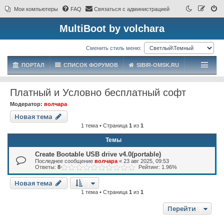
Мои компьютеры
FAQ
Связаться с администрацией
MultiBoot by volchara
Сменить стиль меню:
ПОРТАЛ
СПИСОК ФОРУМОВ
SIBIR-OMSK.RU
Платный и Условно бесплатный софт
Модератор:
волчара
Новая тема
1 тема • Страница
1
из
1
Темы
Create Bootable USB drive v4.0(portable)
Последнее сообщение
волчара
«
23 авг 2025, 09:53
Ответы:
8
Рейтинг: 1.96%
Новая тема
1 тема • Страница
1
из
1
Перейти