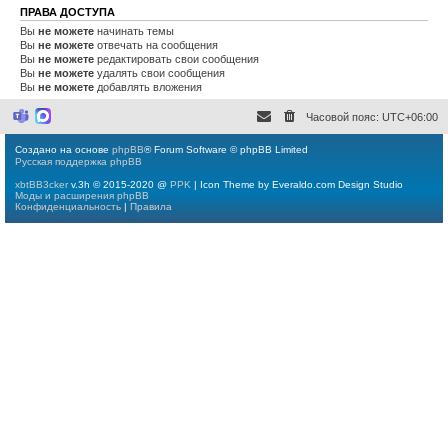
ПРАВА ДОСТУПА
Вы
не можете
начинать темы
Вы
не можете
отвечать на сообщения
Вы
не можете
редактировать свои сообщения
Вы
не можете
удалять свои сообщения
Вы
не можете
добавлять вложения
Часовой пояс:
UTC+06:00
M
M
i
a
c
x
Создано на основе
phpBB
® Forum Software © phpBB Limited
r
Русская поддержка phpBB
o
s
xbtBB3cker
v.3h © 2015-2020 @
PPK
| Icon Theme by Everaldo.com Design Studio
o
Моды и расширения phpBB
f
Конфиденциальность
|
Правила
t
T
e
a
m
s