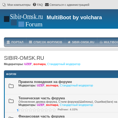
Мои компьютеры
FAQ
Связаться с администрацией
MultiBoot by volchara
ПОРТАЛ
СПИСОК ФОРУМОВ
SIBIR-OMSK.RU
MULTIBO
SIBIR-OMSK.RU
Модераторы:
UZEF
,
волчара
,
Стандартный модератор
ФОРУМ
Правила поведения на форуме
Модераторы:
UZEF
,
волчара
,
Стандартный модератор
Техническая часть форума
Обновление движка форума, Стили форума(Шаблоны), Ошибки(баги) на 
Модераторы:
UZEF
,
волчара
,
Стандартный модератор
Рейтинг: 4.03%
Финансовая часть форума