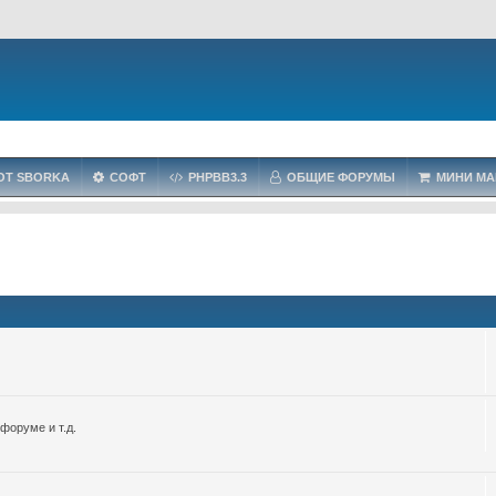
OT SBORKA
СОФТ
PHPBB3.3
ОБЩИЕ ФОРУМЫ
МИНИ МА
форуме и т.д.