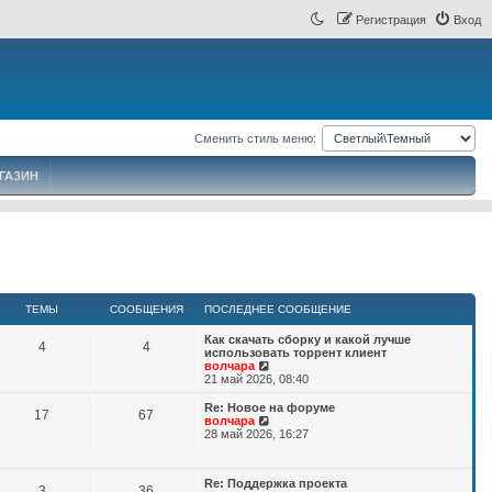
Регистрация
Вход
Сменить стиль меню:
ГАЗИН
ТЕМЫ
СООБЩЕНИЯ
ПОСЛЕДНЕЕ СООБЩЕНИЕ
П
Как скачать сборку и какой лучше
Т
С
4
4
о
использовать торрент клиент
с
П
волчара
е
о
л
е
21 май 2026, 08:40
е
р
м
о
д
е
П
Re: Новое на форуме
Т
С
17
67
н
й
о
П
волчара
ы
б
е
т
с
е
28 май 2026, 16:27
е
о
е
и
л
р
с
к
щ
е
е
м
о
о
п
д
й
П
о
Re: Поддержка проекта
о
н
т
е
Т
С
3
36