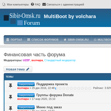
Мои компьютеры
FAQ
Связаться с администрацией
MultiBoot by volchara
ПОРТАЛ
СПИСОК ФОРУМОВ
SIBIR-OMSK.RU
MULTIBO
Финансовая часть форума
Модераторы:
UZEF
,
волчара
,
Стандартный модератор
Новая тема
ТЕМЫ
Поддержка проекта
Закреплено
волчара
»
29 дек 2016, 22:48
Рейтинг: 3.92
Группы форума Donate
Закреплено
волчара
»
17 мар 2020, 15:10
Меню под заказ
Закреплено