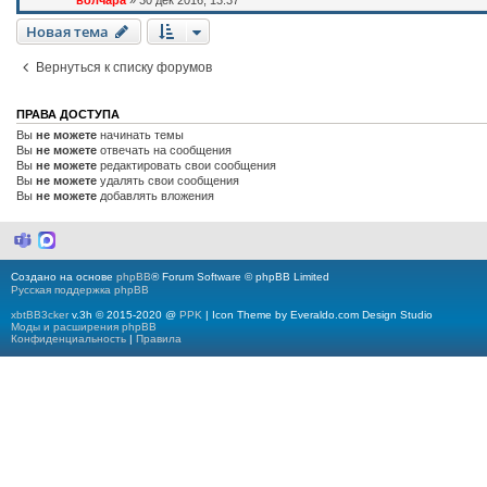
волчара
»
30 дек 2016, 13:37
Новая тема
Вернуться к списку форумов
ПРАВА ДОСТУПА
Вы
не можете
начинать темы
Вы
не можете
отвечать на сообщения
Вы
не можете
редактировать свои сообщения
Вы
не можете
удалять свои сообщения
Вы
не можете
добавлять вложения
M
M
i
a
c
x
Создано на основе
phpBB
® Forum Software © phpBB Limited
r
Русская поддержка phpBB
o
s
xbtBB3cker
v.3h © 2015-2020 @
PPK
| Icon Theme by Everaldo.com Design Studio
o
Моды и расширения phpBB
f
Конфиденциальность
|
Правила
t
T
e
a
m
s