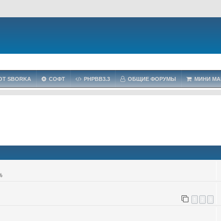
OT SBORKA
СОФТ
PHPBB3.3
ОБЩИЕ ФОРУМЫ
МИНИ МА
%
1
2
3