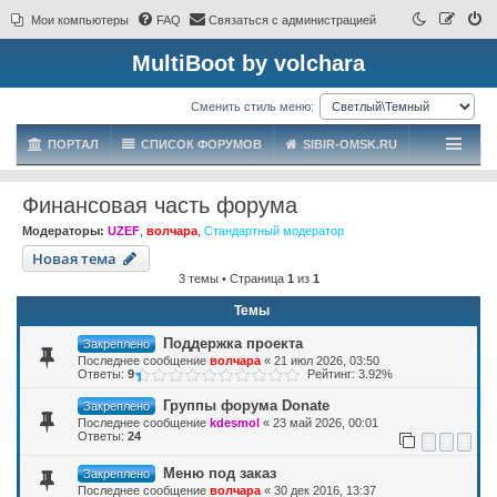
Мои компьютеры
FAQ
Связаться с администрацией
MultiBoot by volchara
Сменить стиль меню:
ПОРТАЛ
СПИСОК ФОРУМОВ
SIBIR-OMSK.RU
Финансовая часть форума
Модераторы:
UZEF
,
волчара
,
Стандартный модератор
Новая тема
3 темы • Страница
1
из
1
Темы
Поддержка проекта
Закреплено
Последнее сообщение
волчара
«
21 июл 2026, 03:50
Ответы:
9
Рейтинг: 3.92%
Группы форума Donate
Закреплено
Последнее сообщение
kdesmol
«
23 май 2026, 00:01
Ответы:
24
1
2
3
Меню под заказ
Закреплено
Последнее сообщение
волчара
«
30 дек 2016, 13:37