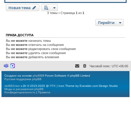
Новая тема
3 темы • Страница
1
из
1
Перейти
ПРАВА ДОСТУПА
Вы
не можете
начинать темы
Вы
не можете
отвечать на сообщения
Вы
не можете
редактировать свои сообщения
Вы
не можете
удалять свои сообщения
Вы
не можете
добавлять вложения
Часовой пояс:
UTC+06:00
M
M
i
a
c
x
Создано на основе
phpBB
® Forum Software © phpBB Limited
r
Русская поддержка phpBB
o
s
xbtBB3cker
v.3h © 2015-2020 @
PPK
| Icon Theme by Everaldo.com Design Studio
o
Моды и расширения phpBB
f
Конфиденциальность
|
Правила
t
T
e
a
m
s