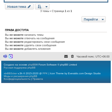
Новая тема
3 темы • Страница
1
из
1
Перейти
ПРАВА ДОСТУПА
Вы
не можете
начинать темы
Вы
не можете
отвечать на сообщения
Вы
не можете
редактировать свои сообщения
Вы
не можете
удалять свои сообщения
Вы
не можете
добавлять вложения
Часовой пояс:
UTC+06:00
M
M
i
a
c
x
Создано на основе
phpBB
® Forum Software © phpBB Limited
r
Русская поддержка phpBB
o
s
xbtBB3cker
v.3h © 2015-2020 @
PPK
| Icon Theme by Everaldo.com Design Studio
o
Моды и расширения phpBB
f
Конфиденциальность
|
Правила
t
T
e
a
m
s