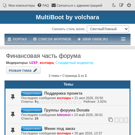
Мои компьютеры
FAQ
Связаться с администрацией
MultiBoot by volchara
Сменить стиль меню:
ПОРТАЛ
СПИСОК ФОРУМОВ
SIBIR-OMSK.RU
Финансовая часть форума
Модераторы:
UZEF
,
волчара
,
Стандартный модератор
Новая тема
3 темы • Страница
1
из
1
Темы
Поддержка проекта
Закреплено
Последнее сообщение
волчара
«
21 июл 2026, 03:50
Ответы:
9
Рейтинг: 3.92%
Группы форума Donate
Закреплено
Последнее сообщение
kdesmol
«
23 май 2026, 00:01
Ответы:
24
1
2
3
Меню под заказ
Закреплено
Последнее сообщение
волчара
«
30 дек 2016, 13:37