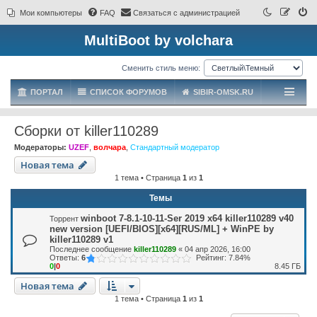
Мои компьютеры
FAQ
Связаться с администрацией
MultiBoot by volchara
Сменить стиль меню:
ПОРТАЛ
СПИСОК ФОРУМОВ
SIBIR-OMSK.RU
Сборки от killer110289
Модераторы:
UZEF
,
волчара
,
Стандартный модератор
Новая тема
1 тема • Страница
1
из
1
Темы
winboot 7-8.1-10-11-Ser 2019 x64 killer110289 v40
Торрент
new version [UEFI/BIOS][x64][RUS/ML] + WinPE by
killer110289 v1
Последнее сообщение
killer110289
«
04 апр 2026, 16:00
Ответы:
6
Рейтинг: 7.84%
0
|
0
8.45 ГБ
Новая тема
1 тема • Страница
1
из
1