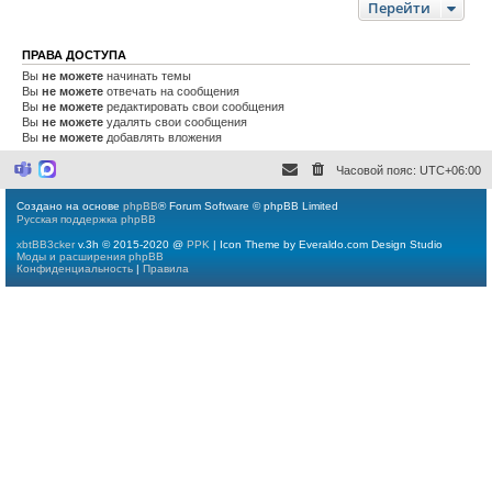
Перейти
ПРАВА ДОСТУПА
Вы
не можете
начинать темы
Вы
не можете
отвечать на сообщения
Вы
не можете
редактировать свои сообщения
Вы
не можете
удалять свои сообщения
Вы
не можете
добавлять вложения
Часовой пояс:
UTC+06:00
M
M
i
a
c
x
Создано на основе
phpBB
® Forum Software © phpBB Limited
r
Русская поддержка phpBB
o
s
xbtBB3cker
v.3h © 2015-2020 @
PPK
| Icon Theme by Everaldo.com Design Studio
o
Моды и расширения phpBB
f
Конфиденциальность
|
Правила
t
T
e
a
m
s