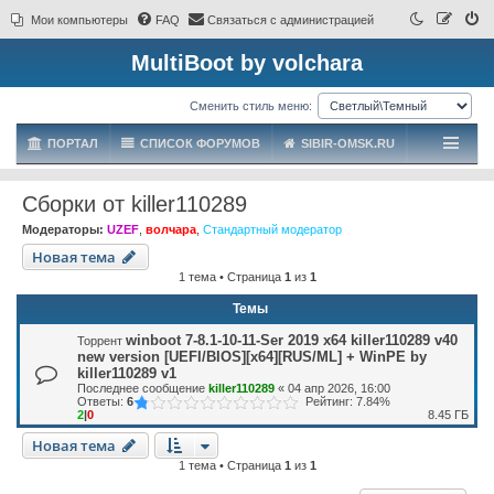
Мои компьютеры
FAQ
Связаться с администрацией
MultiBoot by volchara
Сменить стиль меню:
ПОРТАЛ
СПИСОК ФОРУМОВ
SIBIR-OMSK.RU
Сборки от killer110289
Модераторы:
UZEF
,
волчара
,
Стандартный модератор
Новая тема
1 тема • Страница
1
из
1
Темы
winboot 7-8.1-10-11-Ser 2019 x64 killer110289 v40
Торрент
new version [UEFI/BIOS][x64][RUS/ML] + WinPE by
killer110289 v1
Последнее сообщение
killer110289
«
04 апр 2026, 16:00
Ответы:
6
Рейтинг: 7.84%
2
|
0
8.45 ГБ
Новая тема
1 тема • Страница
1
из
1