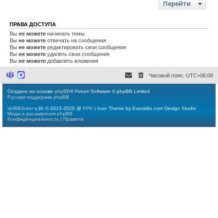
Перейти
ПРАВА ДОСТУПА
Вы
не можете
начинать темы
Вы
не можете
отвечать на сообщения
Вы
не можете
редактировать свои сообщения
Вы
не можете
удалять свои сообщения
Вы
не можете
добавлять вложения
Часовой пояс:
UTC+06:00
M
M
i
a
c
x
Создано на основе
phpBB
® Forum Software © phpBB Limited
r
Русская поддержка phpBB
o
s
xbtBB3cker
v.3h © 2015-2020 @
PPK
| Icon Theme by Everaldo.com Design Studio
o
Моды и расширения phpBB
f
Конфиденциальность
|
Правила
t
T
e
a
m
s