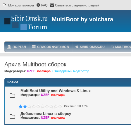
Мои компьютеры
FAQ
Связаться с администрацией
MultiBoot by volchara
ПОРТАЛ
СПИСОК ФОРУМОВ
SIBIR-OMSK.RU
MULTIBO
Архив Multiboot сборок
Модераторы:
UZEF
,
волчара
,
Стандартный модератор
ФОРУМ
MultiBoot Utility and Windows & Linux
Модераторы:
UZEF
,
волчара
Рейтинг: 20.16%
Добавляем Linux в сборку
Модераторы:
UZEF
,
волчара