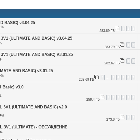
 BASIC) v3.04.25
61%
1
2
3
283.89 ГБ
1 (ULTIMATE AND BASIC) v3.04.25
4%
1
2
283.79 ГБ
1 (ULTIMATE AND BASIC) V3.01.25
%
1
2
282.67 ГБ
ATE AND BASIC) v3.01.25
29%
1
3
4
5
6
7
…
282.69 ГБ
 Basic) v3.0
%
1
2
3
4
5
6
259.4 ГБ
3V1 (ULTIMATE AND BASIC) v2.0
57%
1
2
273.8 ГБ
 3V1 (ULTIMATE) - ОБСУЖДЕНИЕ
4%