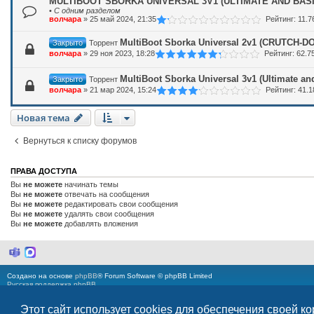
MULTIBOOT SBORKA UNIVERSAL 3V1 (ULTIMATE AND BASIC)
•
С одним разделом
волчара
»
25 май 2024, 21:35
Рейтинг: 11.
MultiBoot Sborka Universal 2v1 (CRUTCH-DO
Закрыто
Торрент
волчара
»
29 ноя 2023, 18:28
Рейтинг: 62.
MultiBoot Sborka Universal 3v1 (Ultimate and
Закрыто
Торрент
волчара
»
21 мар 2024, 15:24
Рейтинг: 41.
Новая тема
Вернуться к списку форумов
ПРАВА ДОСТУПА
Вы
не можете
начинать темы
Вы
не можете
отвечать на сообщения
Вы
не можете
редактировать свои сообщения
Вы
не можете
удалять свои сообщения
Вы
не можете
добавлять вложения
M
M
i
a
c
x
Создано на основе
phpBB
® Forum Software © phpBB Limited
r
Русская поддержка phpBB
o
s
xbtBB3cker
v.3h © 2015-2020 @
PPK
| Icon Theme by Everaldo.com Design Studio
o
Этот сайт использует cookies для обеспечения своей к
Моды и расширения phpBB
f