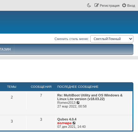
Регистрация
Вход
Сменить стиль меню:
ГАЗИН
ТЕМЫ
СООБЩЕНИЯ
ПОСЛЕДНЕЕ СООБЩЕНИЕ
С
П
7
Re: MultiBoot Utility and OS Windows &
Т
2
о
Linux Lite version (v18.03.22)
о
с
П
Romeo2013
о
е
л
е
27 мар 2022, 00:58
б
е
р
м
щ
д
е
н
й
е
С
П
3
Qubes 4.0.4
ы
Т
е
т
3
н
о
П
волчара
о
е
и
с
е
07 дек 2021, 14:40
и
о
с
к
е
л
р
я
о
п
б
е
е
о
о
м
щ
д
й