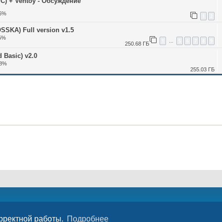
 + Ventoy - Обсуждение
76%
1
2
SSKA) Full version v1.5
75%
1
5
6
7
8
9
…
250.68 ГБ
 Basic) v2.0
18%
255.03 ГБ
орректной работы.
Подробнее