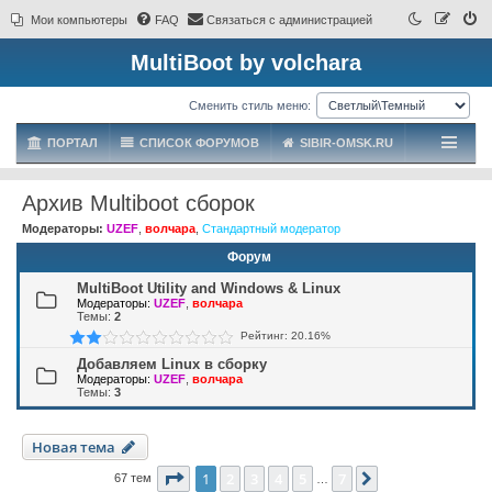
Мои компьютеры
FAQ
Связаться с администрацией
MultiBoot by volchara
Сменить стиль меню:
ПОРТАЛ
СПИСОК ФОРУМОВ
SIBIR-OMSK.RU
Архив Multiboot сборок
Модераторы:
UZEF
,
волчара
,
Стандартный модератор
Форум
MultiBoot Utility and Windows & Linux
Модераторы:
UZEF
,
волчара
Темы:
2
Рейтинг: 20.16%
Добавляем Linux в сборку
Модераторы:
UZEF
,
волчара
Темы:
3
Новая тема
Страница
1
из
7
1
2
3
4
5
7
След.
67 тем
…