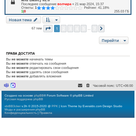
Последнее сообщение
волчара
«
21 мар 2024, 15:37
Ответы:
1
Рейтинг: 41.18%
1
|
0
255.03 ГБ
Новая тема
Страница
1
из
7
1
2
3
4
5
7
След.
67 тем
…
Перейти
ПРАВА ДОСТУПА
Вы
не можете
начинать темы
Вы
не можете
отвечать на сообщения
Вы
не можете
редактировать свои сообщения
Вы
не можете
удалять свои сообщения
Вы
не можете
добавлять вложения
Часовой пояс:
UTC+06:00
M
M
i
a
c
x
Создано на основе
phpBB
® Forum Software © phpBB Limited
r
Русская поддержка phpBB
o
s
xbtBB3cker
v.3h © 2015-2020 @
PPK
| Icon Theme by Everaldo.com Design Studio
o
Моды и расширения phpBB
f
Конфиденциальность
|
Правила
t
T
e
a
m
s