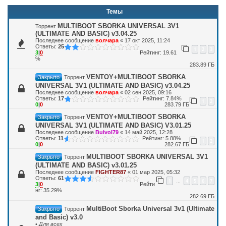
Темы
MULTIBOOT SBORKA UNIVERSAL 3V1
Торрент
(ULTIMATE AND BASIC) v3.04.25
Последнее сообщение
волчара
«
17 окт 2025, 11:24
Ответы:
25
1
2
3
3
|
0
Рейтинг: 19.61
%
283.89 ГБ
VENTOY+MULTIBOOT SBORKA
Закрыто
Торрент
UNIVERSAL 3V1 (ULTIMATE AND BASIC) v3.04.25
Последнее сообщение
волчара
«
02 сен 2025, 09:16
Ответы:
17
Рейтинг: 7.84%
1
2
0
|
0
283.79 ГБ
VENTOY+MULTIBOOT SBORKA
Закрыто
Торрент
UNIVERSAL 3V1 (ULTIMATE AND BASIC) V3.01.25
Последнее сообщение
Buivol79
«
14 май 2025, 12:28
Ответы:
11
Рейтинг: 5.88%
1
2
0
|
0
282.67 ГБ
MULTIBOOT SBORKA UNIVERSAL 3V1
Закрыто
Торрент
(ULTIMATE AND BASIC) v3.01.25
Последнее сообщение
FIGHTER87
«
01 мар 2025, 05:32
Ответы:
61
1
4
5
6
7
…
3
|
0
Рейти
нг: 35.29%
282.69 ГБ
MultiBoot Sborka Universal 3v1 (Ultimate
Закрыто
Торрент
and Basic) v3.0
•
Для всех