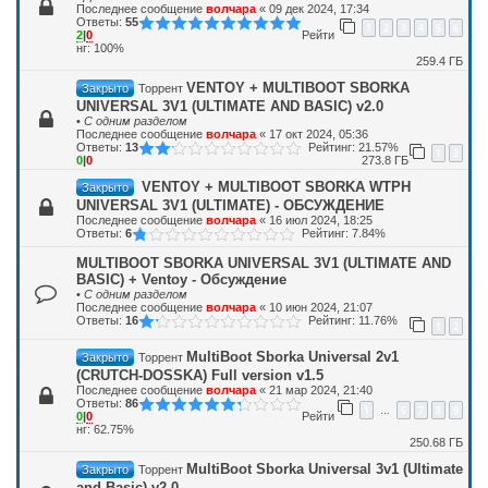
Последнее сообщение
волчара
«
09 дек 2024, 17:34
Ответы:
55
1
2
3
4
5
6
2
|
0
Рейти
нг: 100%
259.4 ГБ
VENTOY + MULTIBOOT SBORKA
Закрыто
Торрент
UNIVERSAL 3V1 (ULTIMATE AND BASIC) v2.0
•
С одним разделом
Последнее сообщение
волчара
«
17 окт 2024, 05:36
Ответы:
13
Рейтинг: 21.57%
1
2
0
|
0
273.8 ГБ
VENTOY + MULTIBOOT SBORKA WTPH
Закрыто
UNIVERSAL 3V1 (ULTIMATE) - ОБСУЖДЕНИЕ
Последнее сообщение
волчара
«
16 июл 2024, 18:25
Ответы:
6
Рейтинг: 7.84%
MULTIBOOT SBORKA UNIVERSAL 3V1 (ULTIMATE AND
BASIC) + Ventoy - Обсуждение
•
С одним разделом
Последнее сообщение
волчара
«
10 июн 2024, 21:07
Ответы:
16
Рейтинг: 11.76%
1
2
MultiBoot Sborka Universal 2v1
Закрыто
Торрент
(CRUTCH-DOSSKA) Full version v1.5
Последнее сообщение
волчара
«
21 мар 2024, 21:40
Ответы:
86
1
6
7
8
9
…
0
|
0
Рейти
нг: 62.75%
250.68 ГБ
MultiBoot Sborka Universal 3v1 (Ultimate
Закрыто
Торрент
and Basic) v2.0