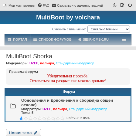
Мои компьютеры
FAQ
Связаться с администрацией
MultiBoot by volchara
Сменить стиль меню:
ПОРТАЛ
СПИСОК ФОРУМОВ
SIBIR-OMSK.RU
MultiBoot Sborka
Модераторы:
UZEF
,
волчара
,
Стандартный модератор
Правила форума
Убедительная просьба!
Оставаться на раздаче как можно дольше!
Форум
Обновления и Дополнения к сборке(на общей
основе)
Модераторы:
UZEF
,
волчара
,
Стандартный модератор
Темы:
5
Рейтинг: 6.85%
Новая тема