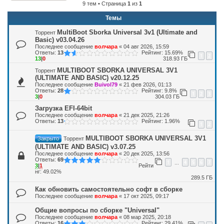
9 тем • Страница
1
из
1
Темы
MultiBoot Sborka Universal 3v1 (Ultimate and
Торрент
Basic) v03.04.26
Последнее сообщение
волчара
«
04 авг 2026, 15:59
Ответы:
13
Рейтинг: 15.69%
1
2
13
|
0
318.93 ГБ
MULTIBOOT SBORKA UNIVERSAL 3V1
Торрент
(ULTIMATE AND BASIC) v20.12.25
Последнее сообщение
Buivol79
«
21 фев 2026, 01:13
Ответы:
28
Рейтинг: 9.8%
1
2
3
3
|
0
304.03 ГБ
Загрузка EFI-64bit
Последнее сообщение
волчара
«
21 дек 2025, 21:26
Ответы:
13
Рейтинг: 1.96%
1
2
MULTIBOOT SBORKA UNIVERSAL 3V1
Закрыто
Торрент
(ULTIMATE AND BASIC) v3.07.25
Последнее сообщение
волчара
«
20 дек 2025, 13:56
Ответы:
69
1
4
5
6
7
…
3
|
1
Рейти
нг: 49.02%
289.5 ГБ
Как обновить самостоятельно софт в сборке
Последнее сообщение
волчара
«
17 окт 2025, 09:17
Общие вопросы по сборке "Universal"
Последнее сообщение
волчара
«
08 мар 2025, 20:18
Ответы:
16
Рейтинг: 29.41%