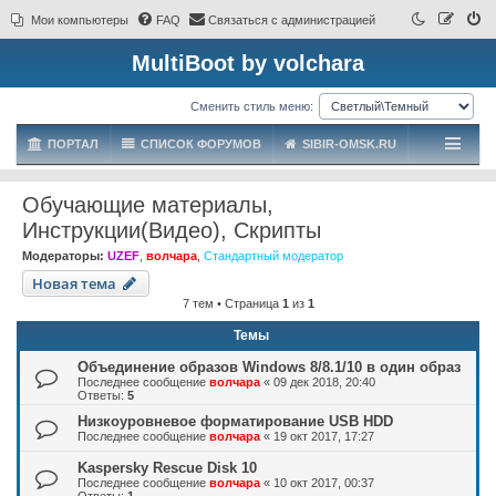
Мои компьютеры
FAQ
Связаться с администрацией
MultiBoot by volchara
Сменить стиль меню:
ПОРТАЛ
СПИСОК ФОРУМОВ
SIBIR-OMSK.RU
Обучающие материалы,
Инструкции(Видео), Скрипты
Модераторы:
UZEF
,
волчара
,
Стандартный модератор
Новая тема
7 тем • Страница
1
из
1
Темы
Объединение образов Windows 8/8.1/10 в один образ
Последнее сообщение
волчара
«
09 дек 2018, 20:40
Ответы:
5
Низкоуровневое форматирование USB HDD
Последнее сообщение
волчара
«
19 окт 2017, 17:27
Kaspersky Rescue Disk 10
Последнее сообщение
волчара
«
10 окт 2017, 00:37
Ответы:
1