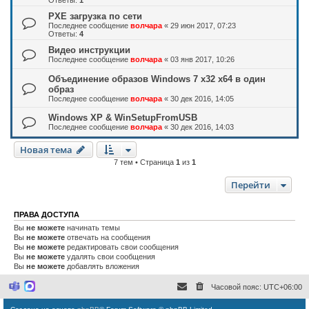
PXE загрузка по сети
Последнее сообщение
волчара
«
29 июн 2017, 07:23
Ответы:
4
Видео инструкции
Последнее сообщение
волчара
«
03 янв 2017, 10:26
Объединение образов Windows 7 x32 x64 в один
образ
Последнее сообщение
волчара
«
30 дек 2016, 14:05
Windows XP & WinSetupFromUSB
Последнее сообщение
волчара
«
30 дек 2016, 14:03
Новая тема
7 тем • Страница
1
из
1
Перейти
ПРАВА ДОСТУПА
Вы
не можете
начинать темы
Вы
не можете
отвечать на сообщения
Вы
не можете
редактировать свои сообщения
Вы
не можете
удалять свои сообщения
Вы
не можете
добавлять вложения
Часовой пояс:
UTC+06:00
M
M
i
a
c
x