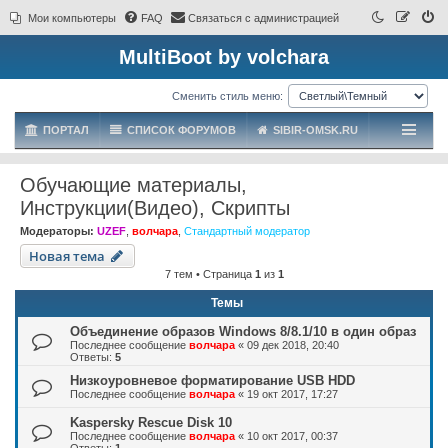
Мои компьютеры
FAQ
Связаться с администрацией
MultiBoot by volchara
Сменить стиль меню:
ПОРТАЛ
СПИСОК ФОРУМОВ
SIBIR-OMSK.RU
Обучающие материалы,
Инструкции(Видео), Скрипты
Модераторы:
UZEF
,
волчара
,
Стандартный модератор
Новая тема
7 тем • Страница
1
из
1
Темы
Объединение образов Windows 8/8.1/10 в один образ
Последнее сообщение
волчара
«
09 дек 2018, 20:40
Ответы:
5
Низкоуровневое форматирование USB HDD
Последнее сообщение
волчара
«
19 окт 2017, 17:27
Kaspersky Rescue Disk 10
Последнее сообщение
волчара
«
10 окт 2017, 00:37
Ответы:
1