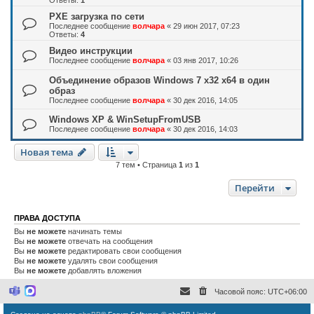
PXE загрузка по сети
Последнее сообщение
волчара
«
29 июн 2017, 07:23
Ответы:
4
Видео инструкции
Последнее сообщение
волчара
«
03 янв 2017, 10:26
Объединение образов Windows 7 x32 x64 в один
образ
Последнее сообщение
волчара
«
30 дек 2016, 14:05
Windows XP & WinSetupFromUSB
Последнее сообщение
волчара
«
30 дек 2016, 14:03
Новая тема
7 тем • Страница
1
из
1
Перейти
ПРАВА ДОСТУПА
Вы
не можете
начинать темы
Вы
не можете
отвечать на сообщения
Вы
не можете
редактировать свои сообщения
Вы
не можете
удалять свои сообщения
Вы
не можете
добавлять вложения
Часовой пояс:
UTC+06:00
M
M
i
a
c
x