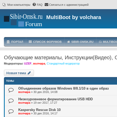
Мои компьютеры
FAQ
Связаться с администрацией
MultiBoot by volchara
ПОРТАЛ
СПИСОК ФОРУМОВ
SIBIR-OMSK.RU
MULTIBO
Обучающие материалы, Инструкции(Видео), 
Модераторы:
UZEF
,
волчара
,
Стандартный модератор
Новая тема
ТЕМЫ
Объединение образов Windows 8/8.1/10 в один образ
волчара
»
30 дек 2016, 14:08
Низкоуровневое форматирование USB HDD
волчара
»
19 окт 2017, 17:27
Kaspersky Rescue Disk 10
волчара
»
30 дек 2016, 14:17