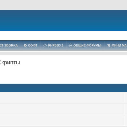
OT SBORKA
СОФТ
PHPBB3.3
ОБЩИЕ ФОРУМЫ
МИНИ МА
Скрипты