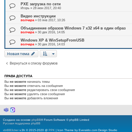
PXE загрузка по сети
Игорь
»
28 июн 2017, 20:40
Видео инструкции
волчара
»
03 янв 2017, 10:26
Объединение образов Windows 7 x32 x64 в один образ
волчара
»
30 дек 2016, 14:05
Windows XP & WinSetupFromUSB
волчара
»
30 дек 2016, 14:03
Новая тема
Вернуться к списку форумов
ПРАВА ДОСТУПА
Вы
не можете
начинать темы
Вы
не можете
отвечать на сообщения
Вы
не можете
редактировать свои сообщения
Вы
не можете
удалять свои сообщения
Вы
не можете
добавлять вложения
M
M
i
a
c
x
Создано на основе
phpBB
® Forum Software © phpBB Limited
r
Русская поддержка phpBB
o
s
xbtBB3cker
v.3h © 2015-2020 @
PPK
| Icon Theme by Everaldo.com Design Studio
o