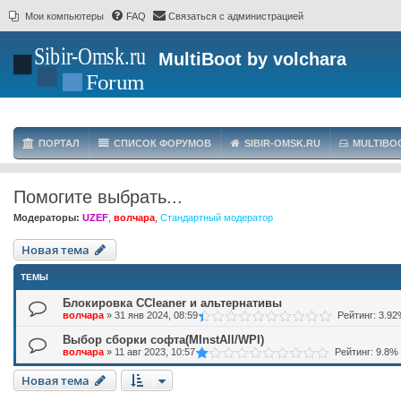
Мои компьютеры
FAQ
Связаться с администрацией
MultiBoot by volchara
ПОРТАЛ
СПИСОК ФОРУМОВ
SIBIR-OMSK.RU
MULTIBO
Помогите выбрать...
Модераторы:
UZEF
,
волчара
,
Стандартный модератор
Новая тема
ТЕМЫ
Блокировка CCleaner и альтернативы
волчара
»
31 янв 2024, 08:59
Рейтинг: 3.9
Выбор сборки софта(MInstAll/WPI)
волчара
»
11 авг 2023, 10:57
Рейтинг: 9.8%
Новая тема