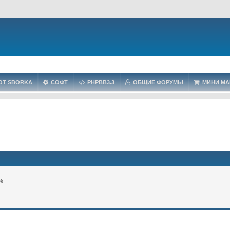
OT SBORKA
СОФТ
PHPBB3.3
ОБЩИЕ ФОРУМЫ
МИНИ МА
2%