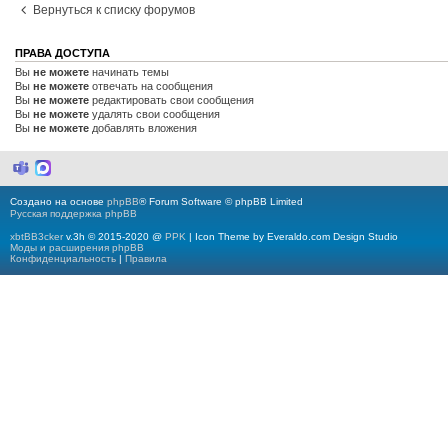
Вернуться к списку форумов
ПРАВА ДОСТУПА
Вы
не можете
начинать темы
Вы
не можете
отвечать на сообщения
Вы
не можете
редактировать свои сообщения
Вы
не можете
удалять свои сообщения
Вы
не можете
добавлять вложения
M
M
i
a
c
x
Создано на основе
phpBB
® Forum Software © phpBB Limited
r
Русская поддержка phpBB
o
s
xbtBB3cker
v.3h © 2015-2020 @
PPK
| Icon Theme by Everaldo.com Design Studio
o
Моды и расширения phpBB
f
Конфиденциальность
|
Правила
t
T
e
a
m
s