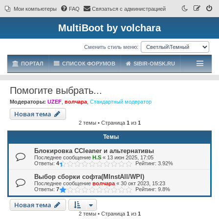
Мои компьютеры
FAQ
Связаться с администрацией
MultiBoot by volchara
Сменить стиль меню:
ПОРТАЛ
СПИСОК ФОРУМОВ
SIBIR-OMSK.RU
Помогите выбрать...
Модераторы:
UZEF
,
волчара
,
Стандартный модератор
Новая тема
2 темы • Страница
1
из
1
Темы
Блокировка CCleaner и альтернативы
Последнее сообщение
H.S
«
13 июн 2025, 17:05
Ответы:
4
Рейтинг: 3.92%
Выбор сборки софта(MInstAll/WPI)
Последнее сообщение
волчара
«
30 окт 2023, 15:23
Ответы:
7
Рейтинг: 9.8%
Новая тема
2 темы • Страница
1
из
1