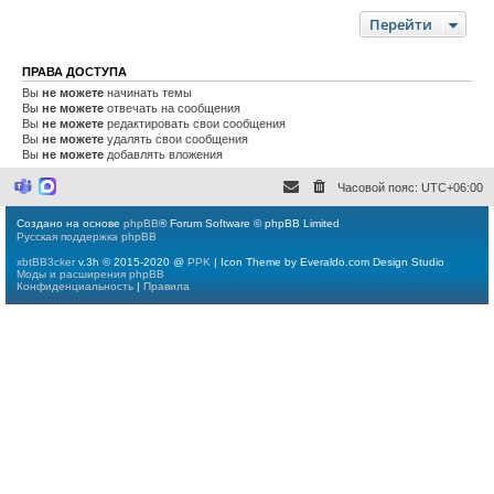
Перейти
ПРАВА ДОСТУПА
Вы
не можете
начинать темы
Вы
не можете
отвечать на сообщения
Вы
не можете
редактировать свои сообщения
Вы
не можете
удалять свои сообщения
Вы
не можете
добавлять вложения
Часовой пояс:
UTC+06:00
M
M
i
a
c
x
Создано на основе
phpBB
® Forum Software © phpBB Limited
r
Русская поддержка phpBB
o
s
xbtBB3cker
v.3h © 2015-2020 @
PPK
| Icon Theme by Everaldo.com Design Studio
o
Моды и расширения phpBB
f
Конфиденциальность
|
Правила
t
T
e
a
m
s