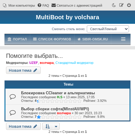
Мои компьютеры
FAQ
Связаться с администрацией
MultiBoot by volchara
Сменить стиль меню:
ПОРТАЛ
СПИСОК ФОРУМОВ
SIBIR-OMSK.RU
Помогите выбрать...
Модераторы:
UZEF
,
волчара
,
Стандартный модератор
Новая тема
2 темы • Страница
1
из
1
Темы
Блокировка CCleaner и альтернативы
Последнее сообщение
H.S
«
13 июн 2025, 17:05
Ответы:
4
Рейтинг: 3.92%
Выбор сборки софта(MInstAll/WPI)
Последнее сообщение
волчара
«
30 окт 2023, 15:23
Ответы:
7
Рейтинг: 9.8%
Новая тема
2 темы • Страница
1
из
1