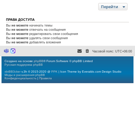
Перейти
ПРАВА ДОСТУПА
Вы
не можете
начинать темы
Вы
не можете
отвечать на сообщения
Вы
не можете
редактировать свои сообщения
Вы
не можете
удалять свои сообщения
Вы
не можете
добавлять вложения
Часовой пояс:
UTC+06:00
M
M
i
a
c
x
Создано на основе
phpBB
® Forum Software © phpBB Limited
r
Русская поддержка phpBB
o
s
xbtBB3cker
v.3h © 2015-2020 @
PPK
| Icon Theme by Everaldo.com Design Studio
o
Моды и расширения phpBB
f
Конфиденциальность
|
Правила
t
T
e
a
m
s