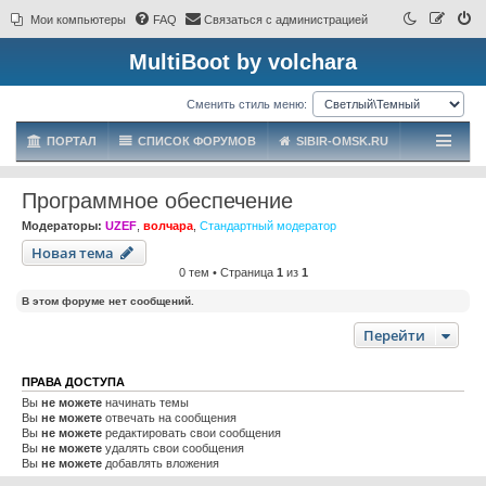
Мои компьютеры
FAQ
Связаться с администрацией
MultiBoot by volchara
Сменить стиль меню:
ПОРТАЛ
СПИСОК ФОРУМОВ
SIBIR-OMSK.RU
Программное обеспечение
Модераторы:
UZEF
,
волчара
,
Стандартный модератор
Новая тема
0 тем • Страница
1
из
1
В этом форуме нет сообщений.
Перейти
ПРАВА ДОСТУПА
Вы
не можете
начинать темы
Вы
не можете
отвечать на сообщения
Вы
не можете
редактировать свои сообщения
Вы
не можете
удалять свои сообщения
Вы
не можете
добавлять вложения