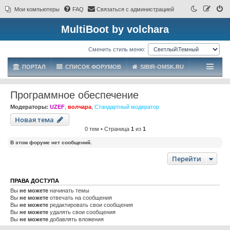
Мои компьютеры
FAQ
Связаться с администрацией
MultiBoot by volchara
Сменить стиль меню:
ПОРТАЛ
СПИСОК ФОРУМОВ
SIBIR-OMSK.RU
Программное обеспечение
Модераторы:
UZEF
,
волчара
,
Стандартный модератор
Новая тема
0 тем • Страница
1
из
1
В этом форуме нет сообщений.
Перейти
ПРАВА ДОСТУПА
Вы
не можете
начинать темы
Вы
не можете
отвечать на сообщения
Вы
не можете
редактировать свои сообщения
Вы
не можете
удалять свои сообщения
Вы
не можете
добавлять вложения