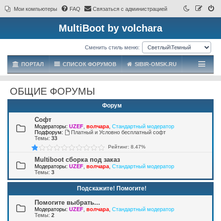
Мои компьютеры
FAQ
Связаться с администрацией
MultiBoot by volchara
Сменить стиль меню:
ПОРТАЛ
СПИСОК ФОРУМОВ
SIBIR-OMSK.RU
ОБЩИЕ ФОРУМЫ
Форум
Софт
Модераторы:
UZEF
,
волчара
,
Стандартный модератор
Подфорум:
Платный и Условно бесплатный софт
Темы:
33
Рейтинг: 8.47%
Multiboot сборка под заказ
Модераторы:
UZEF
,
волчара
,
Стандартный модератор
Темы:
3
Подскажите! Помогите!
Помогите выбрать...
Модераторы:
UZEF
,
волчара
,
Стандартный модератор
Темы:
2