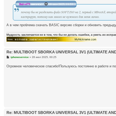
е
Buivol79
писал(а):
08 июл 2025, 11:53
н
и
е
почему бы не разделить файл SOFT.ISO на 2, первый с MInstAll, второй 
кастрирую, потому как много не нужного для меня лично.
А в чем проблема скачать BASIC версию сборки и обновить предыду
Мудрость заключается не в том, что бы не делать ошибки, а уметь их испр
Re: MULTIBOOT SBORKA UNIVERSAL 3V1 (ULTIMATE AND 
С
iphoneservice
»
28 июл 2025, 00:25
о
о
Огромное человеческое спасибо!Пользуюсь постоянно в работе и п
б
щ
е
н
и
е
Re: MULTIBOOT SBORKA UNIVERSAL 3V1 (ULTIMATE AND 