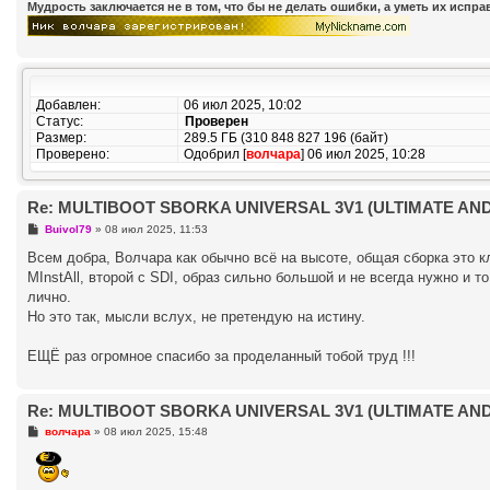
Мудрость заключается не в том, что бы не делать ошибки, а уметь их испр
Добавлен:
06 июл 2025, 10:02
Статус:
Проверен
Размер:
289.5 ГБ (310 848 827 196 (байт)
Проверено:
Одобрил [
волчара
] 06 июл 2025, 10:28
Re: MULTIBOOT SBORKA UNIVERSAL 3V1 (ULTIMATE AND 
С
Buivol79
»
08 июл 2025, 11:53
о
о
Всем добра, Волчара как обычно всё на высоте, общая сборка это 
б
MInstAll, второй с SDI, образ сильно большой и не всегда нужно и т
щ
е
лично.
н
Но это так, мысли вслух, не претендую на истину.
и
е
ЕЩЁ раз огромное спасибо за проделанный тобой труд !!!
Re: MULTIBOOT SBORKA UNIVERSAL 3V1 (ULTIMATE AND 
С
волчара
»
08 июл 2025, 15:48
о
о
б
щ