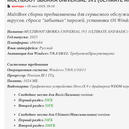
MULTIBOOT SBORKA UNIVERSAL 3V1 (ULTIMATE AND
С
волчара
»
06 июл 2025, 09:19
о
MultiBoot сборки предназначены для сервисного обслужи
о
б
вирусов, сброса "забытых" паролей, установки OS Window
щ
е
н
и
Название:
MULTIBOOT SBORKA UNIVERSAL 3V1 (ULTIMATE AND BASIC) v
е
Год выпуска:
2025
Платформа:
х86/х64
Язык интерфейса:
Русский
Активация для Windows 7/8.1/10/11:
Требуется(Присутствует)
Системные требования
Операционная система:
Windows 7/8/8.1/10/11
Процессор:
Pentium III 1 ГГц
Память:
1024 МБ
Видеокарта:
Графическое устройство DirectX 9 с драйвером WDDM верс
Свободное место для Basic(Базовая) version:
Первый раздел
-
50ГБ
Второй раздел
-
50ГБ
Свободное место для Ultimate(Максимальная) version:
Первый раздел
-
50ГБ
Второй раздел
-
300ГБ