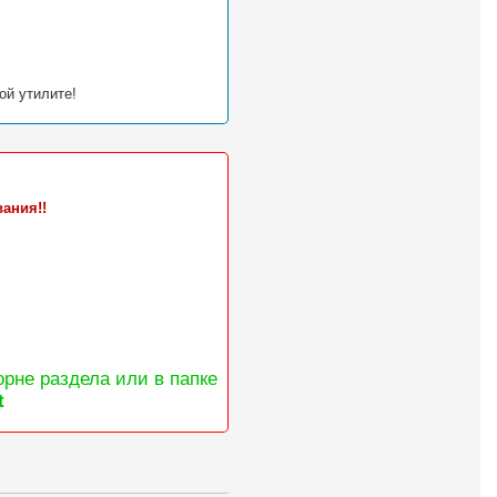
ой утилите!
ания!!
орне раздела или в папке
t