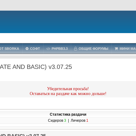
OT SBORKA
СОФТ
PHPBB3.3
ОБЩИЕ ФОРУМЫ
МИНИ МА
TE AND BASIC) v3.07.25
Убедительная просьба!
Оставаться на раздаче как можно дольше!
Статистика раздачи
Сидеров
3
| Личеров
1