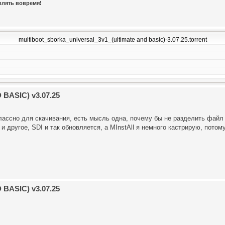
авлять вовремя!
multiboot_sborka_universal_3v1_(ultimate and basic)-3.07.25.torrent
BASIC) v3.07.25
классно для скачивания, есть мысль одна, почему бы не разделить файл
о и другое, SDI и так обновляется, а MInstAll я немного кастрирую, пото
BASIC) v3.07.25