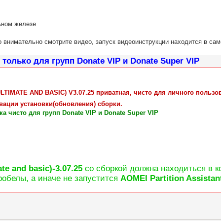
льном железе
о внимательно смотрите видео, запуск видеоинструкции находится в сам
олько для групп Donate VIP и Donate Super VIP
TIMATE AND BASIC) V3.07.25
приватная, чисто для личного пользов
вации установки(обновления) сборки.
а чисто для групп Donate VIP и Donate Super VIP
te and basic)-3.07.25
со сборкой должна находиться в к
робелы, а иначе не запустится
AOMEI Partition Assistan