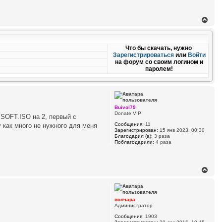
В
е
р
н
у
Что бы скачать, нужно
т
Зарегистрироваться
или
Войти
ь
на форум со своим логином и
с
паролем!
я
к
н
а
ч
Buivol79
а
Donate VIP
 SOFT.ISO на 2, первый с
л
у
Сообщения:
11
му как много не нужного для меня
Зарегистрирован:
15 янв 2023, 00:30
Благодарил (а):
3 раза
Поблагодарили:
4 раза
В
е
р
н
у
волчара
т
Администратор
ь
Сообщения:
1903
с