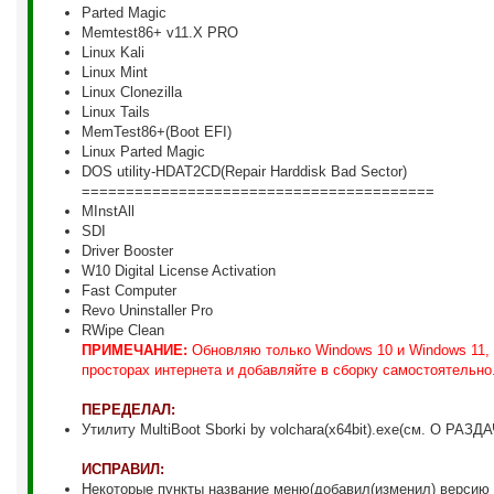
Parted Magic
Memtest86+ v11.X PRO
Linux Kali
Linux Mint
Linux Clonezilla
Linux Tails
MemTest86+(Boot EFI)
Linux Parted Magic
DOS utility-HDAT2CD(Repair Harddisk Bad Sector)
========================================
MInstAll
SDI
Driver Booster
W10 Digital License Activation
Fast Computer
Revo Uninstaller Pro
RWipe Clean
ПРИМЕЧАНИЕ:
Обновляю только Windows 10 и Windows 11, 
просторах интернета и добавляйте в сборку самостоятельно
ПЕРЕДЕЛАЛ:
Утилиту MultiBoot Sborki by volchara(x64bit).exe(см. О РА
ИСПРАВИЛ:
Некоторые пункты название меню(добавил(изменил) версию