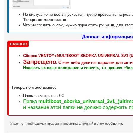
На виртуалке не все запускается, нужно проверять на реа
Теперь не мало важно:
Что бы создать сборку нужно поработать ручками, для этог
Данная информация т
ВАЖНОЕ!
Сборка
VENTOY+MULTIBOOT SBORKA UNIVERSAL 3V1 (UL
Запрещено
:
С кем либо делится паролем для акти
Надеюсь на ваше понимание и совесть, т.к. данная сборк
Теперь не мало важно:
Пароль смотрите в ЛС
Папка
multiboot_sborka_universal_3v1_(ultima
и название этой папки не должно содержать п
У вас нет необходимых прав для просмотра вложений в этом сообщении.