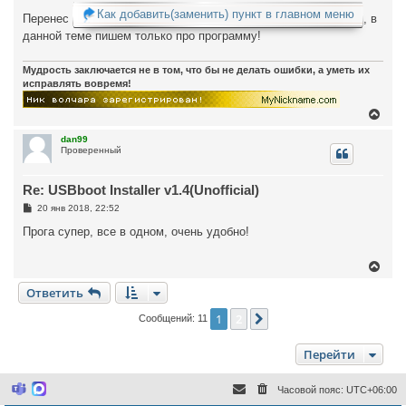
к
о
Как добавить(заменить) пункт в главном меню
Перенес
, в
н
б
щ
а
данной теме пишем только про программу!
е
ч
н
а
и
л
Мудрость заключается не в том, что бы не делать ошибки, а уметь их
е
у
исправлять вовремя!
В
е
р
dan99
Проверенный
н
у
т
Re: USBboot Installer v1.4(Unofficial)
ь
с
С
20 янв 2018, 22:52
я
о
к
о
Прога супер, все в одном, очень удобно!
н
б
щ
а
е
В
ч
н
е
а
и
Ответить
р
л
е
н
у
у
1
2
След.
Сообщений: 11
т
ь
Перейти
с
я
к
Часовой пояс:
UTC+06:00
н
M
M
i
a
а