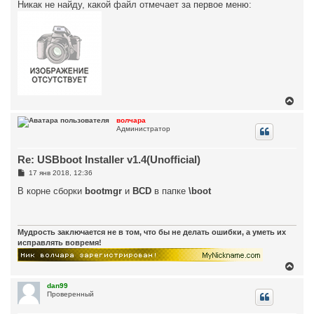
к
о
Никак не найду, какой файл отмечает за первое меню:
н
б
щ
а
е
ч
н
а
и
л
е
у
В
е
р
волчара
Администратор
н
у
т
Re: USBboot Installer v1.4(Unofficial)
ь
с
С
17 янв 2018, 12:36
я
о
к
о
В корне сборки
bootmgr
и
BCD
в папке
\boot
н
б
щ
а
е
ч
н
а
и
Мудрость заключается не в том, что бы не делать ошибки, а уметь их
л
е
исправлять вовремя!
у
В
е
р
dan99
Проверенный
н
у