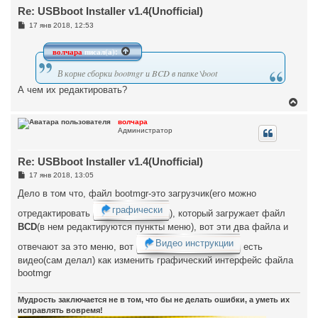
т
Re: USBboot Installer v1.4(Unofficial)
ь
с
С
17 янв 2018, 12:53
я
о
к
о
н
б
волчара
писал(а):
щ
а
е
ч
В корне сборки bootmgr и BCD в папке \boot
н
а
и
А чем их редактировать?
л
е
у
В
е
р
волчара
Администратор
н
у
т
Re: USBboot Installer v1.4(Unofficial)
ь
с
С
17 янв 2018, 13:05
я
о
к
о
Дело в том что, файл bootmgr-это загрузчик(его можно
н
б
графически
щ
а
отредактировать
), который загружает файл
е
ч
BCD
н
(в нем редактируются пункты меню), вот эти два файла и
а
и
л
Видео инструкции
е
отвечают за это меню, вот
есть
у
видео(сам делал) как изменить графический интерфейс файла
bootmgr
Мудрость заключается не в том, что бы не делать ошибки, а уметь их
исправлять вовремя!