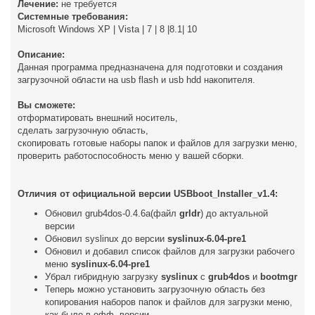
Лечение:
не требуется
и
е
Системные требования:
Microsoft Windows XP | Vista | 7 | 8 |8.1| 10
Описание:
Данная программа предназначена для подготовки и создания
загрузочной области на usb flash и usb hdd накопителя.
Вы сможете:
отформатировать внешний носитель,
сделать загрузочную область,
скопировать готовые наборы папок и файлов для загрузки меню,
проверить работоспособность меню у вашей сборки.
Отличия от официальной версии USBboot_Installer_v1.4:
Обновил grub4dos-0.4.6a(файл
grldr
) до актуальной
версии
Обновил syslinux до версии
syslinux-6.04-pre1
Обновил и добавил список файлов для загрузки рабочего
меню
syslinux-6.04-pre1
Убрал гибридную загрузку
syslinux
с
grub4dos
и
bootmgr
Теперь можно установить загрузочную область без
копирования наборов папок и файлов для загрузки меню,
как было в офф. версии