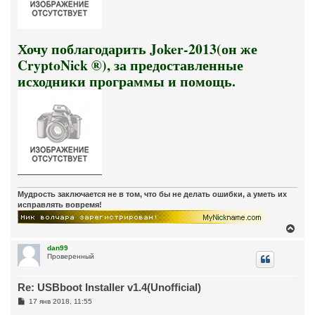
Хочу поблагодарить Joker-2013(он же
CryptoNick ®), за предоставленные
исходники программы и помощь.
Мудрость заключается не в том, что бы не делать ошибки, а уметь их
исправлять вовремя!
В
е
р
dan99
Проверенный
н
у
т
Re: USBboot Installer v1.4(Unofficial)
ь
с
С
17 янв 2018, 11:55
я
о