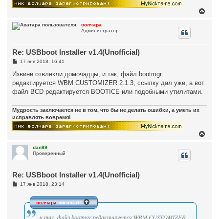
В
е
р
волчара
Администратор
н
у
т
Re: USBboot Installer v1.4(Unofficial)
ь
с
С
17 янв 2018, 16:41
я
о
к
о
Извини отвлекли домочадцы, и так, файл bootmgr
н
б
редактируется WBM CUSTOMIZER 2.1.3, ссылку дал уже, а вот
щ
а
е
файл BCD редактируется BOOTICE или подобными утилитами.
ч
н
а
и
л
е
Мудрость заключается не в том, что бы не делать ошибки, а уметь их
у
исправлять вовремя!
В
е
р
dan99
Проверенный
н
у
т
Re: USBboot Installer v1.4(Unofficial)
ь
с
С
17 янв 2018, 23:14
я
о
к
о
н
б
волчара
писал(а):
щ
а
е
ч
и так, файл bootmgr редактируется WBM CUSTOMIZER
н