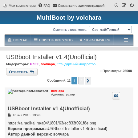
Мои компьютеры
FAQ
Связаться с администрацией
MultiBoot by volchara
Сменить стиль меню:
ПОРТАЛ
СПИСОК ФОРУМОВ
SIBIR-OMSK.RU
USBboot Installer v1.4(Unofficial)
Модераторы:
UZEF
,
волчара
,
Стандартный модератор
Ответить
• Просмотры:
25508
1
2
След.
Сообщений: 11
волчара
Администратор
USBboot Installer v1.4(Unofficial)
С
16 янв 2018, 19:48
о
о
https://a.radikal.ru/a04/1801/63/ec833f091f8e.png
б
Версия программы:
USBboot Installer v1.4(Unofficial)
щ
е
Автор данной версии:
волчара
н