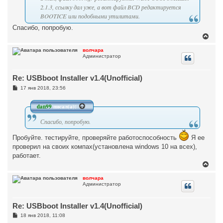
а
и
2.1.3, ссылку дал уже, а вот файл BCD редактируется
л
е
BOOTICE или подобными утилитами.
у
Спасибо, попробую.
В
е
р
волчара
Администратор
н
у
т
Re: USBboot Installer v1.4(Unofficial)
ь
с
С
17 янв 2018, 23:56
я
о
к
о
н
б
dan99
писал(а):
щ
а
е
ч
Спасибо, попробую.
н
а
и
л
е
Пробуйте. тестируйте, проверяйте работоспособность
Я ее
у
проверил на своих компах(установлена windows 10 на всех),
работает.
В
е
р
волчара
Администратор
н
у
т
Re: USBboot Installer v1.4(Unofficial)
ь
с
С
18 янв 2018, 11:08
я
о