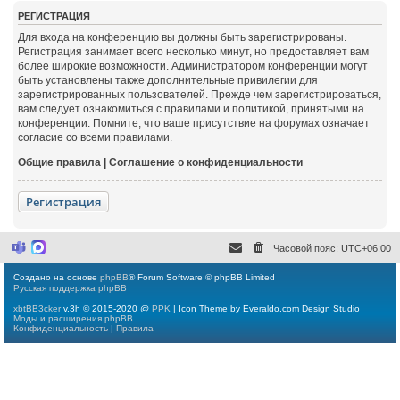
РЕГИСТРАЦИЯ
Для входа на конференцию вы должны быть зарегистрированы.
Регистрация занимает всего несколько минут, но предоставляет вам
более широкие возможности. Администратором конференции могут
быть установлены также дополнительные привилегии для
зарегистрированных пользователей. Прежде чем зарегистрироваться,
вам следует ознакомиться с правилами и политикой, принятыми на
конференции. Помните, что ваше присутствие на форумах означает
согласие со всеми правилами.
Общие правила
|
Соглашение о конфиденциальности
Регистрация
Часовой пояс:
UTC+06:00
M
M
i
a
c
x
Создано на основе
phpBB
® Forum Software © phpBB Limited
r
Русская поддержка phpBB
o
s
xbtBB3cker
v.3h © 2015-2020 @
PPK
| Icon Theme by Everaldo.com Design Studio
o
Моды и расширения phpBB
f
Конфиденциальность
|
Правила
t
T
e
a
m
s