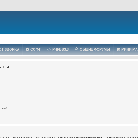
OT SBORKA
СОФТ
PHPBB3.3
ОБЩИЕ ФОРУМЫ
МИНИ МА
ваны.
 раз