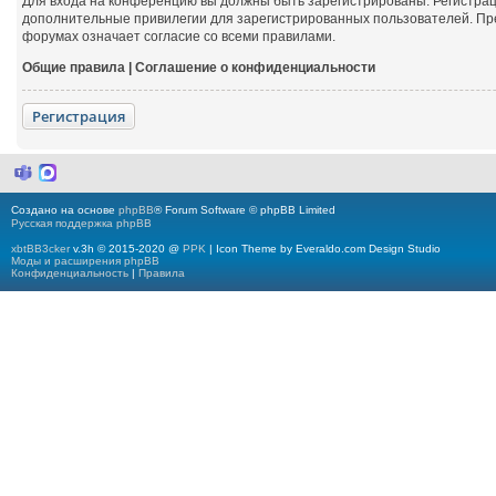
Для входа на конференцию вы должны быть зарегистрированы. Регистрац
дополнительные привилегии для зарегистрированных пользователей. Пре
форумах означает согласие со всеми правилами.
Общие правила
|
Соглашение о конфиденциальности
Регистрация
M
M
i
a
c
x
Создано на основе
phpBB
® Forum Software © phpBB Limited
r
Русская поддержка phpBB
o
s
xbtBB3cker
v.3h © 2015-2020 @
PPK
| Icon Theme by Everaldo.com Design Studio
o
Моды и расширения phpBB
f
Конфиденциальность
|
Правила
t
T
e
a
m
s