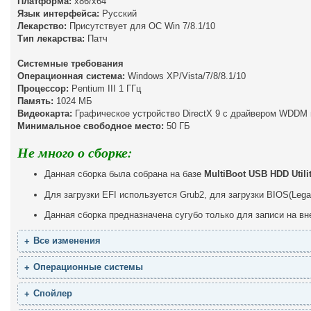
Платформа:
х86/х64
Язык интерфейса:
Русский
Лекарство:
Присутствует для ОС Win 7/8.1/10
Тип лекарства:
Патч
Системные требования
Операционная система:
Windows XP/Vista/7/8/8.1/10
Процессор:
Pentium III 1 ГГц
Память:
1024 МБ
Видеокарта:
Графическое устройство DirectX 9 с драйвером WDDM 
Минимальное свободное место:
50 ГБ
Не много о сборке:
Данная сборка была собрана на базе
MultiBoot USB HDD Utili
Для загрузки EFI используется Grub2, для загрузки BIOS(Leg
Данная сборка предназначена сугубо только для записи на 
Все изменения
Операционные системы