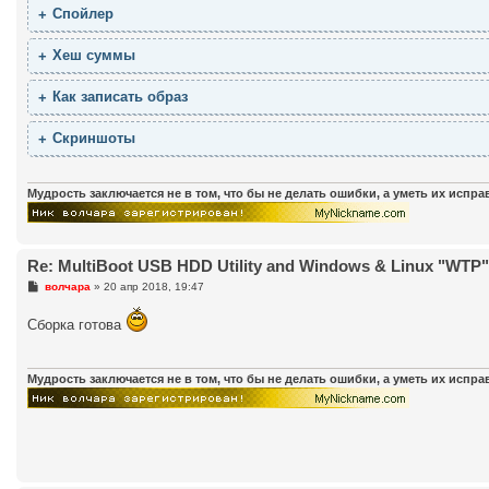
Хеш суммы
Как записать образ
Скриншоты
Мудрость заключается не в том, что бы не делать ошибки, а уметь их испр
Re: MultiBoot USB HDD Utility and Windows & Linux "WTP" (
С
волчара
»
20 апр 2018, 19:47
о
о
Сборка готова
б
щ
е
н
и
Мудрость заключается не в том, что бы не делать ошибки, а уметь их испр
е