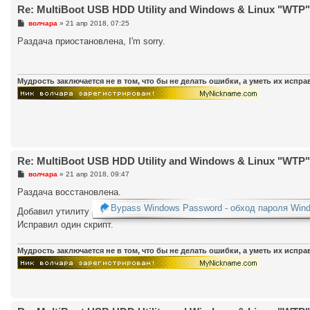
Re: MultiBoot USB HDD Utility and Windows & Linux "WTP" (
С
волчара
»
21 апр 2018, 07:25
о
о
Раздача приостановлена, I'm sorry.
б
щ
е
н
и
Мудрость заключается не в том, что бы не делать ошибки, а уметь их испр
е
Re: MultiBoot USB HDD Utility and Windows & Linux "WTP" (
С
волчара
»
21 апр 2018, 09:47
о
о
Раздача восстановлена.
б
Bypass Windows Password - обход пароля Win
щ
Добавил утилиту
е
Исправил один скрипт.
н
и
е
Мудрость заключается не в том, что бы не делать ошибки, а уметь их испр