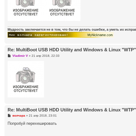
е
Мудрость заключается не в том, что бы не делать ошибки, а уметь их испр
Re: MultiBoot USB HDD Utility and Windows & Linux "WTP" (
С
Vladimir V
»
21 апр 2018, 22:33
о
о
б
щ
е
н
и
е
Re: MultiBoot USB HDD Utility and Windows & Linux "WTP" (
С
волчара
»
21 апр 2018, 23:01
о
о
Попробуй перехешировать
б
щ
е