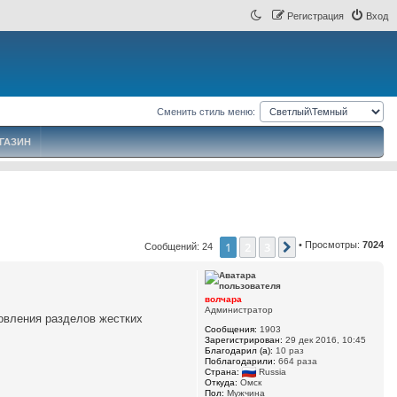
Регистрация
Вход
Сменить стиль меню:
ГАЗИН
1
2
3
• Просмотры:
7024
След.
Сообщений: 24
волчара
Администратор
новления разделов жестких
Сообщения:
1903
Зарегистрирован:
29 дек 2016, 10:45
Благодарил (а):
10 раз
Поблагодарили:
664 раза
Страна:
Russia
Откуда:
Омск
Пол:
Мужчина