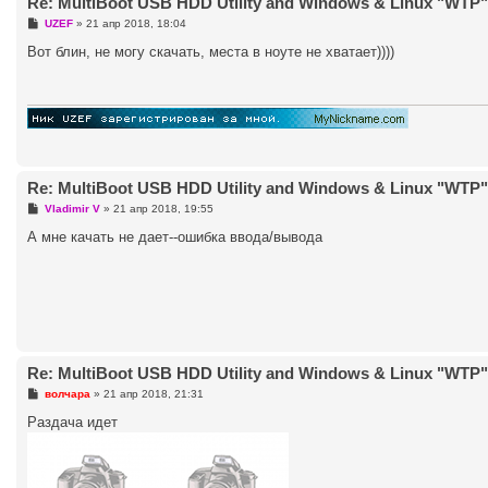
Re: MultiBoot USB HDD Utility and Windows & Linux "WTP" (
С
UZEF
»
21 апр 2018, 18:04
о
о
Вот блин, не могу скачать, места в ноуте не хватает))))
б
щ
е
н
и
е
Re: MultiBoot USB HDD Utility and Windows & Linux "WTP" (
С
Vladimir V
»
21 апр 2018, 19:55
о
о
А мне качать не дает--ошибка ввода/вывода
б
щ
е
н
и
е
Re: MultiBoot USB HDD Utility and Windows & Linux "WTP" (
С
волчара
»
21 апр 2018, 21:31
о
о
Раздача идет
б
щ
е
н
и