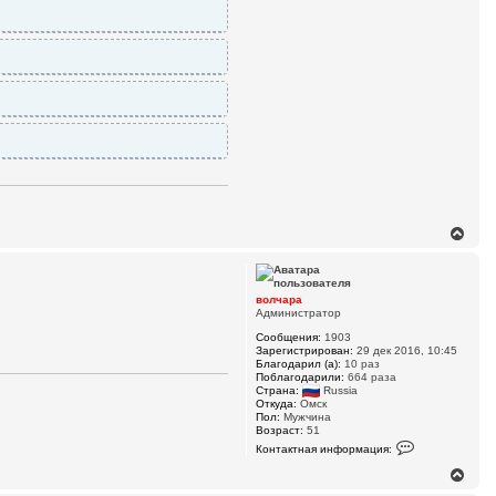
а
р
а
В
е
р
н
у
волчара
т
Администратор
ь
Сообщения:
1903
с
Зарегистрирован:
29 дек 2016, 10:45
я
Благодарил (а):
10 раз
к
Поблагодарили:
664 раза
н
Страна:
Russia
а
Откуда:
Омск
ч
Пол:
Мужчина
Возраст:
51
а
К
л
Контактная информация:
о
у
н
В
т
е
а