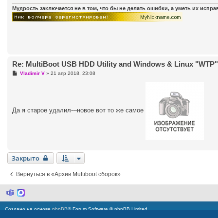
н
и
Мудрость заключается не в том, что бы не делать ошибки, а уметь их испр
е
Re: MultiBoot USB HDD Utility and Windows & Linux "WTP" (
С
Vladimir V
»
21 апр 2018, 23:08
о
о
б
щ
е
н
Да я старое удалил---новое вот то же самое
и
е
Закрыто
Вернуться в «Архив Multiboot сборок»
M
M
i
a
c
x
Создано на основе
phpBB
® Forum Software © phpBB Limited
r
Русская поддержка phpBB
o