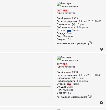
р
к
н
т
у
н
волчара
а
т
Администратор
я
ь
и
Сообщения:
1903
с
н
Зарегистрирован:
29 дек 2016, 10:45
я
ф
Благодарил (а):
10 раз
к
о
Поблагодарили:
664 раза
н
р
Страна:
Russia
м
а
Откуда:
Омск
а
ч
Пол:
Мужчина
ц
Возраст:
51
а
и
К
л
Контактная информация:
я
о
у
п
н
В
о
т
е
л
а
р
ь
к
н
з
т
о
у
н
волчара
в
а
т
Администратор
а
я
ь
т
и
Сообщения:
1903
с
е
н
Зарегистрирован:
29 дек 2016, 10:45
я
л
ф
Благодарил (а):
10 раз
к
я
о
Поблагодарили:
664 раза
в
н
р
Страна:
Russia
о
м
а
Откуда:
Омск
л
а
ч
Пол:
Мужчина
ч
ц
Возраст:
51
а
а
и
К
л
Контактная информация:
р
я
о
у
а
п
н
В
о
т
е
л
а
р
ь