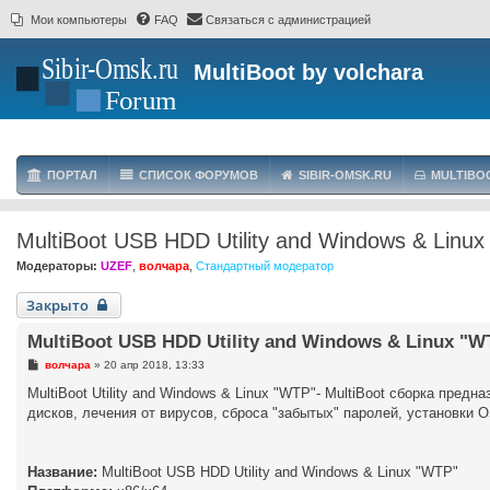
Мои компьютеры
FAQ
Связаться с администрацией
MultiBoot by volchara
ПОРТАЛ
СПИСОК ФОРУМОВ
SIBIR-OMSK.RU
MULTIBO
MultiBoot USB HDD Utility and Windows & Linux
Модераторы:
UZEF
,
волчара
,
Стандартный модератор
Закрыто
MultiBoot USB HDD Utility and Windows & Linux "WTP
С
волчара
»
20 апр 2018, 13:33
о
о
MultiBoot Utility and Windows & Linux "WTP"- MultiBoot сборка пре
б
дисков, лечения от вирусов, сброса "забытых" паролей, установки O
щ
е
н
и
е
Название:
MultiBoot USB HDD Utility and Windows & Linux "WTP"