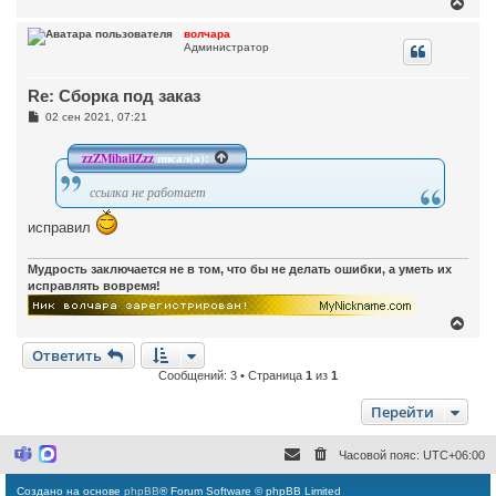
В
ч
н
е
а
и
р
л
волчара
е
Администратор
н
у
у
т
Re: Сборка под заказ
ь
с
С
02 сен 2021, 07:21
я
о
к
о
н
б
zzZMihailZzz
писал(а):
щ
а
е
ч
ссылка не работает
н
а
и
л
е
исправил
у
Мудрость заключается не в том, что бы не делать ошибки, а уметь их
исправлять вовремя!
В
е
Ответить
р
н
Сообщений: 3 • Страница
1
из
1
у
т
Перейти
ь
с
я
Часовой пояс:
UTC+06:00
M
M
к
i
a
н
c
x
Создано на основе
phpBB
® Forum Software © phpBB Limited
а
r