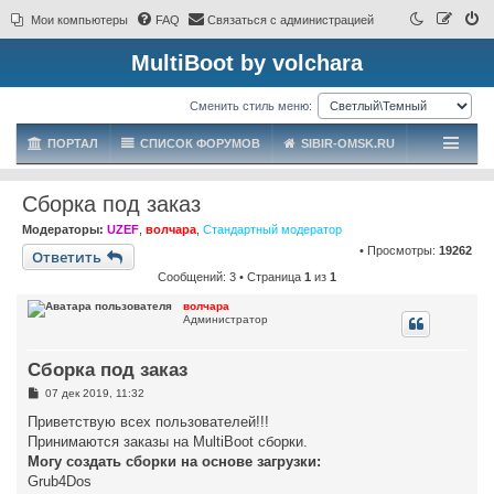
Мои компьютеры
FAQ
Связаться с администрацией
MultiBoot by volchara
Сменить стиль меню:
ПОРТАЛ
СПИСОК ФОРУМОВ
SIBIR-OMSK.RU
Сборка под заказ
Модераторы:
UZEF
,
волчара
,
Стандартный модератор
• Просмотры:
19262
Ответить
Сообщений: 3 • Страница
1
из
1
волчара
Администратор
Сборка под заказ
С
07 дек 2019, 11:32
о
о
Приветствую всех пользователей!!!
б
Принимаются заказы на MultiBoot сборки.
щ
е
Могу создать сборки на основе загрузки:
н
Grub4Dos
и