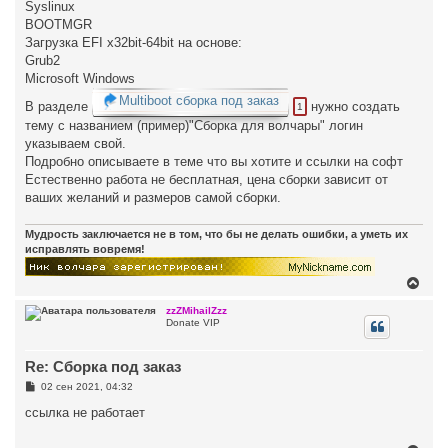
е
Syslinux
BOOTMGR
Загрузка EFI x32bit-64bit на основе:
Grub2
Microsoft Windows
Multiboot сборка под заказ
В разделе
нужно создать
1
тему с названием (пример)"Сборка для волчары" логин
указываем свой.
Подробно описываете в теме что вы хотите и ссылки на софт
Естественно работа не бесплатная, цена сборки зависит от
ваших желаний и размеров самой сборки.
Мудрость заключается не в том, что бы не делать ошибки, а уметь их
исправлять вовремя!
В
е
р
zzZMihailZzz
Donate VIP
н
у
т
Re: Сборка под заказ
ь
с
С
02 сен 2021, 04:32
я
о
к
о
ссылка не работает
н
б
щ
а
е