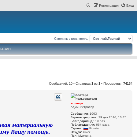
Регистрация
Вход
Сменить стиль меню:
ГАЗИН
Сообщений: 10 • Страница
1
из
1
• Просмотры:
74134
волчара
Администратор
Сообщения:
1903
Зарегистрирован:
29 дек 2016, 10:45
Благодарил (а):
10 раз
зывая материальную
Поблагодарили:
664 раза
Страна:
Russia
риму Вашу помощь.
Откуда:
Омск
Пол:
Мужчина