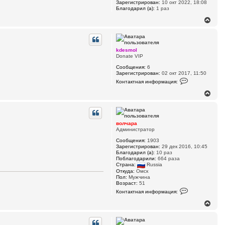
Зарегистрирован:
10 окт 2022, 18:08
о
я
Благодарил (а):
1 раз
л
к
ь
н
В
з
а
е
о
ч
р
в
а
а
н
т
л
у
kdesmol
е
у
т
Donate VIP
л
ь
я
Сообщения:
6
с
в
Зарегистрирован:
02 окт 2017, 11:50
я
о
К
л
Контактная информация:
к
о
ч
н
н
В
а
а
т
е
р
а
ч
а
р
к
а
н
т
л
у
н
волчара
у
а
т
Администратор
я
ь
и
Сообщения:
1903
с
н
Зарегистрирован:
29 дек 2016, 10:45
я
ф
Благодарил (а):
10 раз
к
о
Поблагодарили:
664 раза
н
р
Страна:
Russia
м
а
Откуда:
Омск
а
ч
Пол:
Мужчина
ц
Возраст:
51
а
и
К
л
Контактная информация:
я
о
у
п
н
В
о
т
е
л
а
р
ь
к
н
з
т