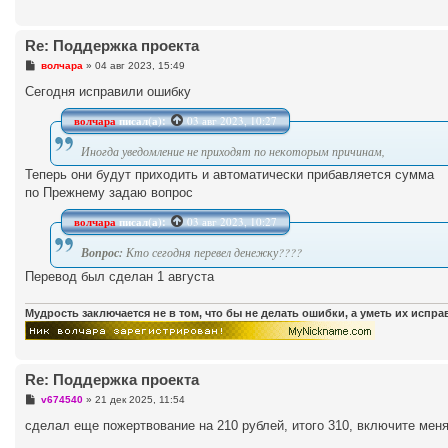
Re: Поддержка проекта
С
волчара
»
04 авг 2023, 15:49
о
о
Сегодня исправили ошибку
б
щ
волчара
писал(а):
03 авг 2023, 10:27
е
н
и
Иногда уведомление не приходят по некоторым причинам,
е
Теперь они будут приходить и автоматически прибавляется сумма
по Прежнему задаю вопрос
волчара
писал(а):
03 авг 2023, 10:27
Вопрос:
Кто сегодня перевел денежку????
Перевод был сделан 1 августа
Мудрость заключается не в том, что бы не делать ошибки, а уметь их испр
Re: Поддержка проекта
С
v674540
»
21 дек 2025, 11:54
о
о
сделал еще пожертвование на 210 рублей, итого 310, включите меня 
б
щ