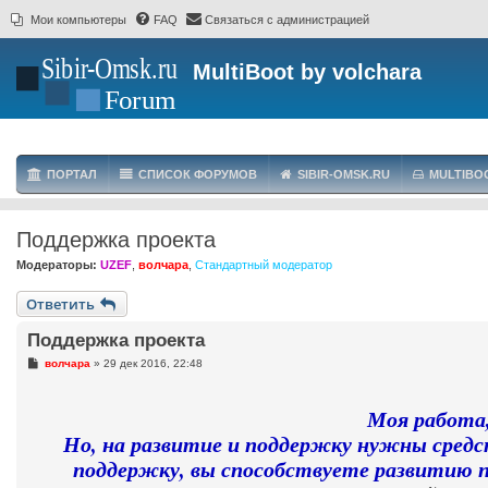
Мои компьютеры
FAQ
Связаться с администрацией
MultiBoot by volchara
ПОРТАЛ
СПИСОК ФОРУМОВ
SIBIR-OMSK.RU
MULTIBO
Поддержка проекта
Модераторы:
UZEF
,
волчара
,
Стандартный модератор
Ответить
Поддержка проекта
С
волчара
»
29 дек 2016, 22:48
о
о
б
Моя работа,
щ
е
Но, на развитие и поддержку нужны сред
н
и
поддержку, вы способствуете развитию п
е