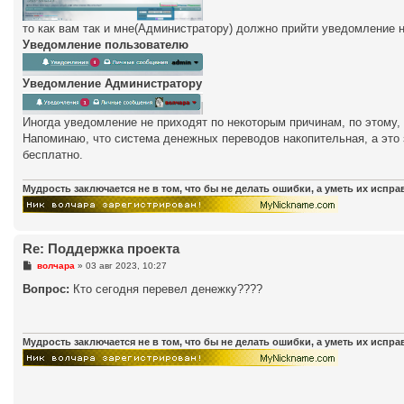
н
и
то как вам так и мне(Администратору) должно прийти уведомление 
е
Уведомление пользователю
Уведомление Администратору
Иногда уведомление не приходят по некоторым причинам, по этому
Напоминаю, что система денежных переводов накопительная, а это 
бесплатно.
Мудрость заключается не в том, что бы не делать ошибки, а уметь их испр
Re: Поддержка проекта
С
волчара
»
03 авг 2023, 10:27
о
о
Вопрос:
Кто сегодня перевел денежку????
б
щ
е
н
и
Мудрость заключается не в том, что бы не делать ошибки, а уметь их испр
е