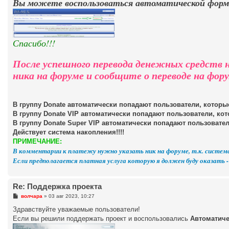
Вы можете воспользоваться автоматической фор
Спасибо!!!
После успешного перевода денежных средств н
ника на форуме и сообщите о переводе на фору
В группу Donate автоматически попадают пользователи, которые
В группу Donate VIP автоматически попадают пользователи, кот
В группу Donate Super VIP автоматически попадают пользовател
Действует система накопления!!!!
ПРИМЕЧАНИЕ:
В комментарии к платежу нужно указать ник на форуме, т.к. систе
Если предполагается платная услуга которую я должен буду оказать 
Re: Поддержка проекта
С
волчара
»
03 авг 2023, 10:27
о
о
Здравствуйте уважаемые пользователи!
б
Если вы решили поддержать проект и воспользовались
Автоматич
щ
е