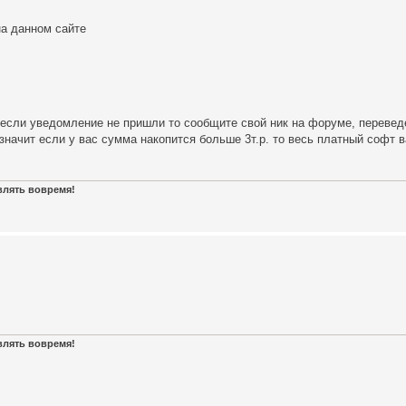
на данном сайте
, если уведомление не пришли то сообщите свой ник на форуме, переве
значит если у вас сумма накопится больше 3т.р. то весь платный софт 
авлять вовремя!
авлять вовремя!