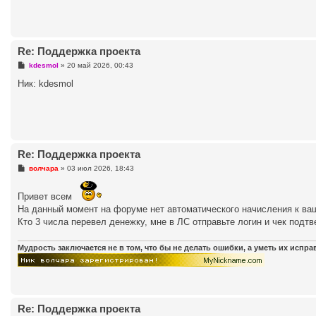
е
н
и
е
Re: Поддержка проекта
С
kdesmol
»
20 май 2026, 00:43
о
о
Ник: kdesmol
б
щ
е
н
и
е
Re: Поддержка проекта
С
волчара
»
03 июл 2026, 18:43
о
о
б
Привет всем
щ
На данный момент на форуме нет автоматического начисления к ваш
е
н
Кто 3 числа перевел денежку, мне в ЛС отправьте логин и чек под
и
е
Мудрость заключается не в том, что бы не делать ошибки, а уметь их испр
Re: Поддержка проекта