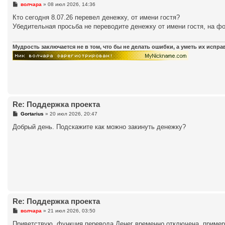
С
волчара
»
08 июл 2026, 14:36
о
о
Кто сегодня 8.07.26 перевел денежку, от имени гостя?
б
Убедительная просьба не переводите денежку от имени гостя, на ф
щ
е
н
и
Мудрость заключается не в том, что бы не делать ошибки, а уметь их испр
е
Re: Поддержка проекта
С
Gortarius
»
20 июл 2026, 20:47
о
о
Добрый день. Подскажите как можно закинуть денежку?
б
щ
е
н
и
е
Re: Поддержка проекта
С
волчара
»
21 июл 2026, 03:50
о
о
Приветствую, функция перевода Денег временно отключена, примерн