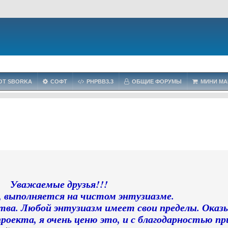
OT SBORKA
СОФТ
PHPBB3.3
ОБЩИЕ ФОРУМЫ
МИНИ МА
Уважаемые друзья!!!
 выполняется на чистом энтузиазме.
ства. Любой энтузиазм имеет свои пределы. Ока
роекта, я очень ценю это, и с благодарностью п