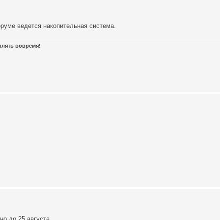
оруме ведется накопительная система.
авлять вовремя!
о до 25 августа.