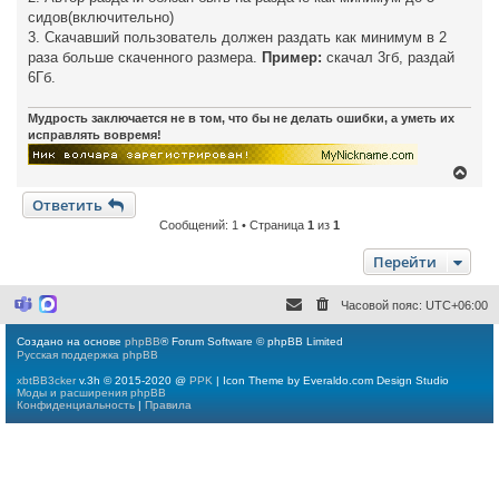
сидов(включительно)
3. Скачавший пользователь должен раздать как минимум в 2
раза больше скаченного размера.
Пример:
скачал 3гб, раздай
6Гб.
Мудрость заключается не в том, что бы не делать ошибки, а уметь их
исправлять вовремя!
В
е
Ответить
р
н
Сообщений: 1 • Страница
1
из
1
у
т
Перейти
ь
с
я
Часовой пояс:
UTC+06:00
M
M
к
i
a
н
c
x
Создано на основе
phpBB
® Forum Software © phpBB Limited
а
r
Русская поддержка phpBB
o
ч
s
а
xbtBB3cker
v.3h © 2015-2020 @
PPK
| Icon Theme by Everaldo.com Design Studio
o
л
Моды и расширения phpBB
f
у
Конфиденциальность
|
Правила
t
T
e
a
m
s