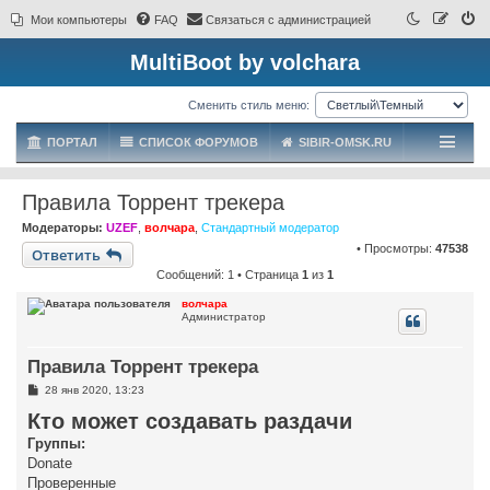
Мои компьютеры
FAQ
Связаться с администрацией
MultiBoot by volchara
Сменить стиль меню:
ПОРТАЛ
СПИСОК ФОРУМОВ
SIBIR-OMSK.RU
Правила Торрент трекера
Модераторы:
UZEF
,
волчара
,
Стандартный модератор
• Просмотры:
47538
Ответить
Сообщений: 1 • Страница
1
из
1
волчара
Администратор
Правила Торрент трекера
С
28 янв 2020, 13:23
о
Кто может создавать раздачи
о
б
Группы:
щ
е
Donate
н
Проверенные
и