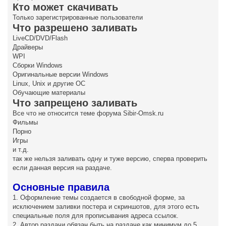
е
Кто может скачивать
Только зарегистрированные пользователи
Что разрешено заливать
LiveCD/DVD/Flash
Драйверы
WPI
Сборки Windows
Оригинальные версии Windows
Linux, Unix и другие ОС
Обучающие материалы
Что запрещено заливать
Все что не относится теме форума Sibir-Omsk.ru
Фильмы
Порно
Игры
и т.д.
так же нельзя заливать одну и туже версию, сперва проверить
если данная версия на раздаче.
Основные правила
1. Оформление темы создается в свободной форме, за
исключением заливки постера и скриншотов, для этого есть
специальные поля для прописывания адреса ссылок.
2. Автор раздачи обязан быть на раздаче как минимум до 5