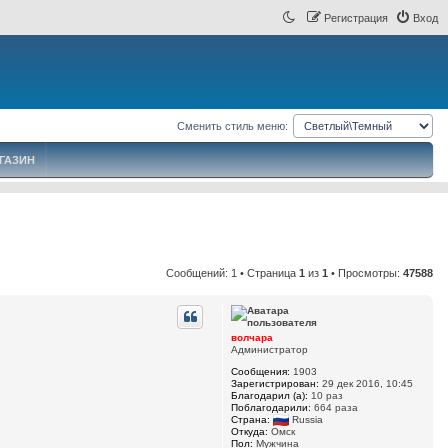
Регистрация
Вход
Сменить стиль меню:
ГАЗИН
Сообщений: 1 • Страница
1
из
1
• Просмотры:
47588
волчара
Администратор
Сообщения:
1903
Зарегистрирован:
29 дек 2016, 10:45
Благодарил (а):
10 раз
Поблагодарили:
664 раза
Страна:
Russia
Откуда:
Омск
Пол:
Мужчина