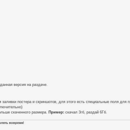
 данная версия на раздаче.
 заливки постера и скриншотов, для этого есть специальные поля для 
ключительно)
ольше скаченного размера.
Пример:
скачал 3гб, раздай 6Гб.
авлять вовремя!