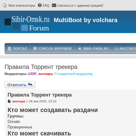
Мои компьютеры
FAQ
Связаться с администрацией
MultiBoot by volchara
ПОРТАЛ
СПИСОК ФОРУМОВ
SIBIR-OMSK.RU
MULTIBO
Правила Торрент трекера
Модераторы:
UZEF
,
волчара
,
Стандартный модератор
Ответить
Правила Торрент трекера
С
волчара
»
28 янв 2020, 13:23
о
Кто может создавать раздачи
о
б
Группы:
щ
е
Donate
н
Проверенные
и
е
Кто может скачивать