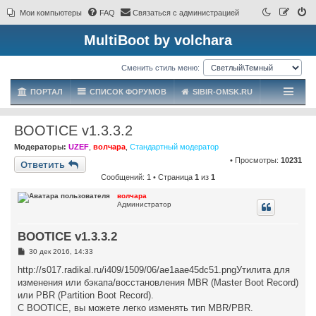
Мои компьютеры
FAQ
Связаться с администрацией
MultiBoot by volchara
Сменить стиль меню:
ПОРТАЛ
СПИСОК ФОРУМОВ
SIBIR-OMSK.RU
BOOTICE v1.3.3.2
Модераторы:
UZEF
,
волчара
,
Стандартный модератор
• Просмотры:
10231
Ответить
Сообщений: 1 • Страница
1
из
1
волчара
Администратор
BOOTICE v1.3.3.2
С
30 дек 2016, 14:33
о
о
http://s017.radikal.ru/i409/1509/06/ae1aae45dc51.pngУтилита для
б
изменения или бэкапа/восстановления MBR (Master Boot Record)
щ
е
или PBR (Partition Boot Record).
н
С BOOTICE, вы можете легко изменять тип MBR/PBR.
и