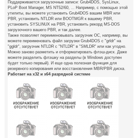
е
Поддерживается загрузочные записи: Grub4DOS, SysLinux,
PLoP Boot Manager, MS NT52/60, ... Например, с помощью этой
утилиты, вы можете установить Grub4DOS вашим MBR или
PBR, установить NTLDR или BOOTMGR к вашему PBR,
установить SYSLINUX на PBR, установить рекорд MS-DOS
загрузочного вашего PBR, и так далее.
Также позволяет переименовывать загрузчик ОС, например, вы
можете переименовать файл загрузки Grub4DOS с "grldr" на
"ggldr", загрузчик NTLDR с "NTLDR" в "SMLDR" или как угодно.
Можно заново разметить и отформатировать флэш-диск. Даже
можете разделить флэшку на разделы (в Windows доступен
будет только первый). И еще одна полезная функция для
резервного копирования или восстановления MBR/PBR диска.
Работает на x32 и x64 разрядной системе