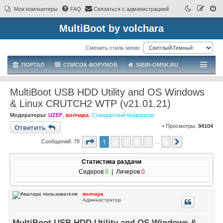
Мои компьютеры
FAQ
Связаться с администрацией
MultiBoot by volchara
Сменить стиль меню:
ПОРТАЛ
СПИСОК ФОРУМОВ
SIBIR-OMSK.RU
MultiBoot USB HDD Utility and OS Windows
& Linux CRUTCH2 WTP (v21.01.21)
Модераторы:
UZEF
,
волчара
,
Стандартный модератор
Ответить
• Просмотры:
94104
Страница
1
из
8
1
2
3
4
5
8
След.
Сообщений: 78
…
Статистика раздачи
Сидеров
0
| Личеров
0
волчара
Администратор
MultiBoot USB HDD Utility and OS Windows &