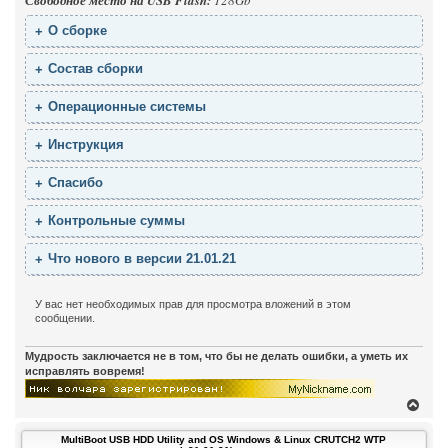
О сборке
Состав сборки
Операционные системы
Инструкция
Спасибо
Контрольные суммы
Что нового в версии 21.01.21
У вас нет необходимых прав для просмотра вложений в этом
сообщении.
Мудрость заключается не в том, что бы не делать ошибки, а уметь их
исправлять вовремя!
В
е
р
MultiBoot USB HDD Utility and OS Windows & Linux CRUTCH2 WTP
н