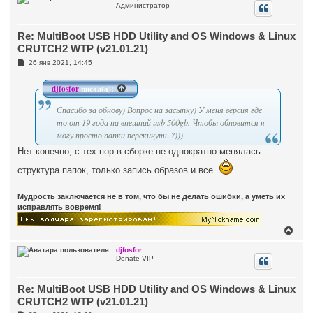
Администратор
н
у
т
Re: MultiBoot USB HDD Utility and OS Windows & Linux
ь
с
CRUTCH2 WTP (v21.01.21)
я
С
26 янв 2021, 14:45
к
о
н
о
а
б
djfosfor
писал(а):
ч
щ
а
е
Спасибо за обнову) Вопрос на засыпку) У меня версия где
н
л
и
то от 19 года на внешний usb 500gb. Чтобы обновится я
у
е
могу просто папки перекинуть ?)))
Нет конечно, с тех пор в сборке не однократно менялась
структура папок, только запись образов и все.
Мудрость заключается не в том, что бы не делать ошибки, а уметь их
исправлять вовремя!
В
е
р
djfosfor
Donate VIP
н
у
т
Re: MultiBoot USB HDD Utility and OS Windows & Linux
ь
с
CRUTCH2 WTP (v21.01.21)
я