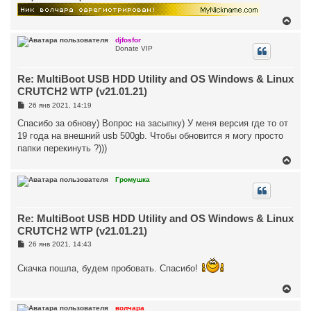
В
е
р
djfosfor
Donate VIP
н
у
т
Re: MultiBoot USB HDD Utility and OS Windows & Linux
ь
с
CRUTCH2 WTP (v21.01.21)
я
С
26 янв 2021, 14:19
к
о
н
о
Спасибо за обнову) Вопрос на засыпку) У меня версия где то от
а
б
19 года на внешний usb 500gb. Чтобы обновится я могу просто
ч
щ
а
е
папки перекинуть ?)))
н
л
В
и
у
е
е
р
Громушка
н
у
т
Re: MultiBoot USB HDD Utility and OS Windows & Linux
ь
с
CRUTCH2 WTP (v21.01.21)
я
С
26 янв 2021, 14:43
к
о
н
о
а
Скачка пошла, будем пробовать. Спасибо!
б
ч
щ
а
е
В
н
л
е
и
у
р
волчара
е