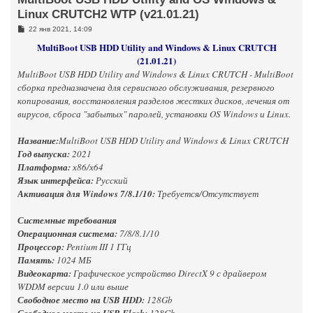
Linux CRUTCH2 WTP (v21.01.21)
С
22 янв 2021, 14:09
о
MultiBoot USB HDD Utility and Windows & Linux CRUTCH
о
б
(21.01.21)
щ
е
MultiBoot USB HDD Utility and Windows & Linux CRUTCH - MultiBoot
н
сборка предназначена для сервисного обслуживания, резервного
и
е
копирования, восстановления разделов жестких дисков, лечения от
вирусов, сброса "забытых" паролей, установки OS Windows и Linux.
Название:
MultiBoot USB HDD Utility and Windows & Linux CRUTCH
Год выпуска:
2021
Платформа:
х86/х64
Язык интерфейса:
Русский
Активация для Windows 7/8.1/10:
Требуется/Отсутствует
Системные требования
Операционная система:
7/8/8.1/10
Процессор:
Pentium III 1 ГГц
Память:
1024 МБ
Видеокарта:
Графическое устройство DirectX 9 с драйвером
WDDM версии 1.0 или выше
Свободное место на USB HDD:
128Gb
Свободное место на USB Flash:
128Gb