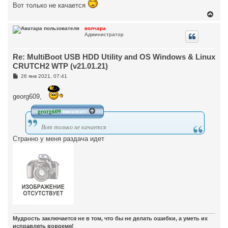
а
е
Вот только не качается
н
л
В
и
у
е
е
р
волчара
Администратор
н
у
т
Re: MultiBoot USB HDD Utility and OS Windows & Linux
ь
с
CRUTCH2 WTP (v21.01.21)
я
С
26 янв 2021, 07:41
к
о
н
о
а
б
georg609,
ч
щ
а
е
georg609
писал(а):
н
л
и
у
е
Вот только не качается
Странно у меня раздача идет
Мудрость заключается не в том, что бы не делать ошибки, а уметь их
исправлять вовремя!