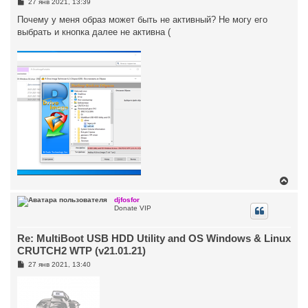
С
27 янв 2021, 13:39
к
о
н
о
Почему у меня образ может быть не активный? Не могу его
а
б
выбрать и кнопка далее не активна (
ч
щ
а
е
н
л
и
у
е
В
е
р
djfosfor
Donate VIP
н
у
т
Re: MultiBoot USB HDD Utility and OS Windows & Linux
ь
с
CRUTCH2 WTP (v21.01.21)
я
С
27 янв 2021, 13:40
к
о
н
о
а
б
ч
щ
а
е