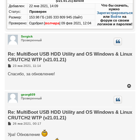
(v21.01.21).torrent
у
Что бы скачать,
Добавлен:
22 янв 2021, 14:09
т
нужно
Статус:
Проверен
ь
Зарегистрироваться
или
Войти
на
с
Размер:
153.98 ГБ (165 333 809 945 (байт)
форум со своим
я
Проверено:
Одобрил [
волчара
] 09 фев 2021, 12:04
логином и паролем!
к
н
а
Sergick
ч
Проверенный
а
л
у
Re: MultiBoot USB HDD Utility and OS Windows & Linux
CRUTCH2 WTP (v21.01.21)
С
23 янв 2021, 11:14
о
о
Спасибо, за обновление!
б
щ
е
В
н
е
и
р
georg609
е
Проверенный
н
у
т
Re: MultiBoot USB HDD Utility and OS Windows & Linux
ь
с
CRUTCH2 WTP (v21.01.21)
я
С
26 янв 2021, 00:17
к
о
н
о
а
Ура! Обновление
б
ч
щ