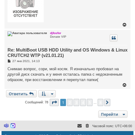
н
л
и
у
е
В
е
р
djfosfor
Donate VIP
н
у
т
Re: MultiBoot USB HDD Utility and OS Windows & Linux
ь
с
CRUTCH2 WTP (v21.01.21)
я
С
27 янв 2021, 14:13
к
о
н
о
Снимаю вопрос, сори, мой косяк. Я изначально пробовал на
а
б
другой диск скачать и у меня осталась папка с недокаченным
ч
щ
а
е
образом, при восстановлении я перепутал папки(
н
л
В
и
у
е
е
Ответить
р
н
Страница
1
из
8
у
1
2
3
4
5
8
След.
Сообщений: 78
…
т
ь
Перейти
с
я
к
Часовой пояс:
UTC+06:00
н
M
M
i
a
а
c
x