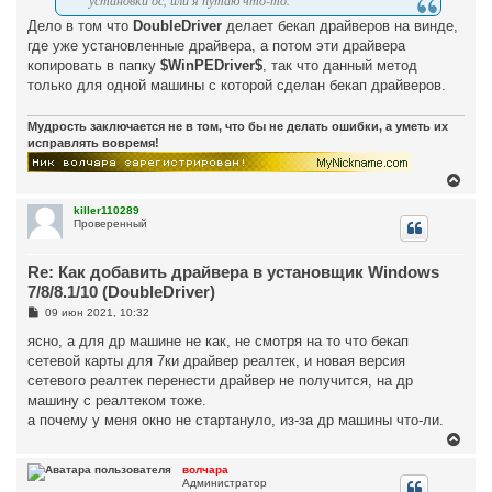
установки ос, или я путаю что-то.
у
е
Дело в том что
DoubleDriver
делает бекап драйверов на винде,
где уже установленные драйвера, а потом эти драйвера
копировать в папку
$WinPEDriver$
, так что данный метод
только для одной машины с которой сделан бекап драйверов.
Мудрость заключается не в том, что бы не делать ошибки, а уметь их
исправлять вовремя!
В
е
р
killer110289
Проверенный
н
у
т
Re: Как добавить драйвера в установщик Windows
ь
с
7/8/8.1/10 (DoubleDriver)
я
С
09 июн 2021, 10:32
к
о
н
о
ясно, а для др машине не как, не смотря на то что бекап
а
б
сетевой карты для 7ки драйвер реалтек, и новая версия
ч
щ
а
е
сетевого реалтек перенести драйвер не получится, на др
н
л
машину с реалтеком тоже.
и
у
е
а почему у меня окно не стартануло, из-за др машины что-ли.
В
е
р
волчара
Администратор
н