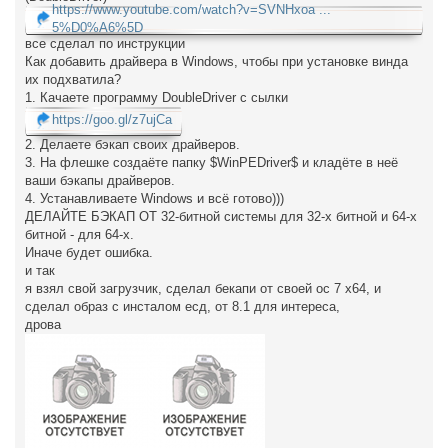
https://www.youtube.com/watch?v=SVNHxoa ...
е
н
5%D0%A6%5D
и
все сделал по инструкции
е
Как добавить драйвера в Windows, чтобы при установке винда
их подхватила?
1. Качаете программу DoubleDriver с сылки
https://goo.gl/z7ujCa
2. Делаете бэкап своих драйверов.
3. На флешке создаёте папку $WinPEDriver$ и кладёте в неё
ваши бэкапы драйверов.
4. Устанавливаете Windows и всё готово)))
ДЕЛАЙТЕ БЭКАП ОТ 32-битной системы для 32-х битной и 64-х
битной - для 64-х.
Иначе будет ошибка.
и так
я взял свой загрузчик, сделал бекапи от своей ос 7 х64, и
сделал образ с инсталом есд, от 8.1 для интереса,
дрова