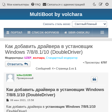
Мои компьютеры
FAQ
Связаться с администрацией
MultiBoot by volchara
Сменить стиль меню:
ПОРТАЛ
СПИСОК ФОРУМОВ
SIBIR-OMSK.RU
Как добавить драйвера в установщик
Windows 7/8/8.1/10 (DoubleDriver)
Модераторы:
UZEF
,
волчара
,
Стандартный модератор
• Просмотры:
6797
Ответить
Сообщений: 4 • Страница
1
из
1
killer110289
Проверенный
Как добавить драйвера в установщик Windows
7/8/8.1/10 (DoubleDriver)
С
08 июн 2021, 15:58
о
о
Как добавить драйвера в
установщик Windows 7/8/8.1/10
б
(DoubleDriver)
щ