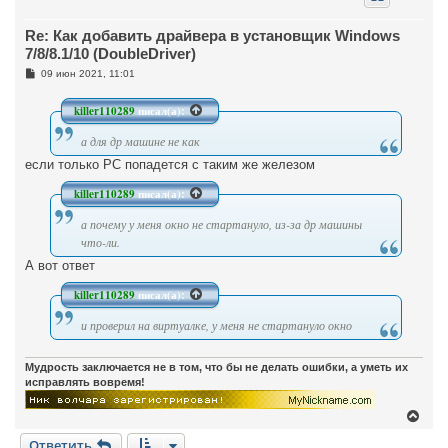
у
т
Re: Как добавить драйвера в установщик Windows
ь
с
7/8/8.1/10 (DoubleDriver)
я
С
09 июн 2021, 11:01
к
о
н
о
а
б
killer110289
писал(а):
ч
щ
а
е
а для др машине не как
н
л
и
у
если только РС попадется с таким же железом
е
killer110289
писал(а):
а почему у меня окно не стартануло, из-за др машины
что-ли.
А вот ответ
killer110289
писал(а):
и проверил на виртуалке, у меня не стартануло окно
Мудрость заключается не в том, что бы не делать ошибки, а уметь их
исправлять вовремя!
В
е
Ответить
р