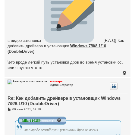
в видео заголовка
[F.A.Q] Как
добавить драйвера в установщик
Windows 7/8/8.1/10
(DoubleDriver)
\это вроде легкий путь установки дров во время установки ос,
или я путаю что-то.
В
е
р
волчара
Администратор
н
у
т
Re: Как добавить драйвера в установщик Windows
ь
с
7/8/8.1/10 (DoubleDriver)
я
С
09 июн 2021, 07:10
к
о
н
о
а
б
killer110289
писал(а):
ч
щ
а
е
это вроде легкий путь установки дров во время
н
л
и