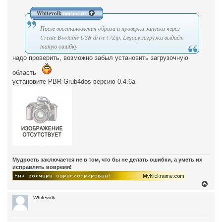
о
н
о
а
б
Whitevolk
писал(а):
ч
щ
а
е
После восстановления образа и проверки запуска через
н
л
и
Create Bootable USB drive+7Zip, Legacy загрузка выдаёт
у
е
такую ошибку
надо проверить, возможно забыл установить загрузочную
область
установите PBR-Grub4dos версию 0.4.6а
Мудрость заключается не в том, что бы не делать ошибки, а уметь их
исправлять вовремя!
В
е
р
Whitevolk
н
у
т