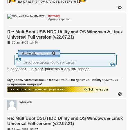
на раздачу пожалуйста встаньте
ч
щ
а
е
В
н
л
е
и
у
р
волчара
е
Администратор
н
у
т
Re: MultiBoot USB HDD Utility and OS Windows & Linux
ь
с
Universal Full version (v22.07.21)
я
С
16 авг 2021, 16:40
к
о
н
о
а
б
Whitevolk
писал(а):
ч
щ
а
е
на раздачу пожалуйста встаньте
н
л
и
у
я раздавать не могу, работаю в другом городе
е
Мудрость заключается не в том, что бы не делать ошибки, а уметь их
исправлять вовремя!
В
е
р
Whitevolk
н
у
т
Re: MultiBoot USB HDD Utility and OS Windows & Linux
ь
с
Universal Full version (v22.07.21)
я
С
17 авг 2021, 00:37