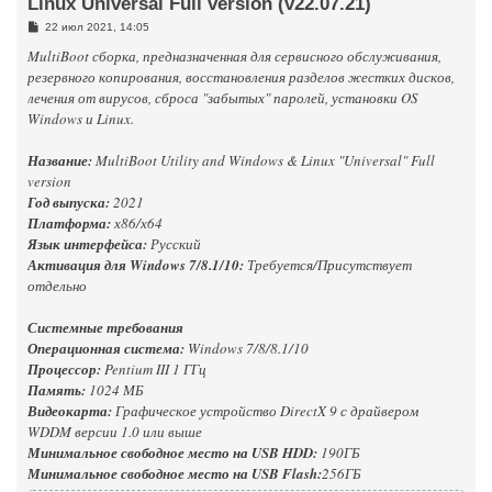
Linux Universal Full version (v22.07.21)
С
22 июл 2021, 14:05
о
MultiBoot сборка, предназначенная для сервисного обслуживания,
о
б
резервного копирования, восстановления разделов жестких дисков,
щ
е
лечения от вирусов, сброса "забытых" паролей, установки OS
н
Windows и Linux.
и
е
Название:
MultiBoot Utility and Windows & Linux "Universal" Full
version
Год выпуска:
2021
Платформа:
х86/х64
Язык интерфейса:
Русский
Активация для Windows 7/8.1/10:
Требуется/Присутствует
отдельно
Системные требования
Операционная система:
Windows 7/8/8.1/10
Процессор:
Pentium III 1 ГГц
Память:
1024 МБ
Видеокарта:
Графическое устройство DirectX 9 с драйвером
WDDM версии 1.0 или выше
Минимальное свободное место на USB HDD:
190ГБ
Минимальное свободное место на USB Flash:
256ГБ