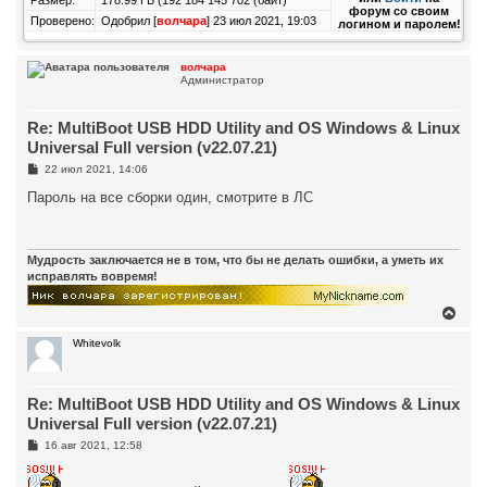
Размер:
178.99 ГБ (192 184 145 702 (байт)
форум со своим
я
Проверено:
Одобрил [
волчара
] 23 июл 2021, 19:03
логином и паролем!
к
н
а
волчара
ч
Администратор
а
л
у
Re: MultiBoot USB HDD Utility and OS Windows & Linux
Universal Full version (v22.07.21)
С
22 июл 2021, 14:06
о
о
Пароль на все сборки один, смотрите в ЛС
б
щ
е
н
и
Мудрость заключается не в том, что бы не делать ошибки, а уметь их
е
исправлять вовремя!
В
е
р
Whitevolk
н
у
т
Re: MultiBoot USB HDD Utility and OS Windows & Linux
ь
с
Universal Full version (v22.07.21)
я
С
16 авг 2021, 12:58
к
о
н
о
а
б