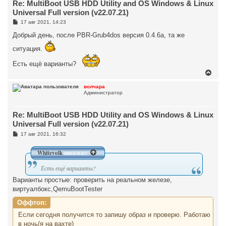
Re: MultiBoot USB HDD Utility and OS Windows & Linux
ь
с
Universal Full version (v22.07.21)
я
С
17 авг 2021, 14:23
к
о
н
о
Добрый день, после PBR-Grub4dos версия 0.4.6а, та же
а
б
ч
щ
ситуация.
а
е
н
л
Есть ещё варианты?
и
у
е
В
е
р
волчара
Администратор
н
у
т
Re: MultiBoot USB HDD Utility and OS Windows & Linux
ь
с
Universal Full version (v22.07.21)
я
С
17 авг 2021, 16:32
к
о
н
о
а
б
Whitevolk
писал(а):
ч
щ
а
е
Есть ещё варианты?
н
л
и
у
Варианты простые: проверить на реальном железе,
е
виртуалбокс,QemuBootTester
Оффтоп:
Если сегодня получится то запишу образ и проверю. Работаю
в ночь(я на вахте)