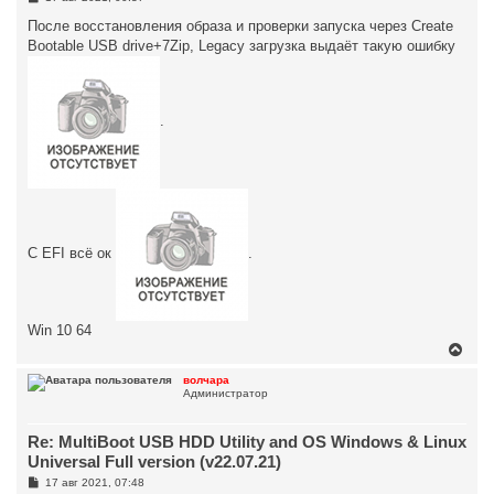
к
о
н
о
После восстановления образа и проверки запуска через Create
а
б
Bootable USB drive+7Zip, Legacy загрузка выдаёт такую ошибку
ч
щ
а
е
н
л
и
у
е
.
С EFI всё ок
.
Win 10 64
В
е
р
волчара
Администратор
н
у
т
Re: MultiBoot USB HDD Utility and OS Windows & Linux
ь
с
Universal Full version (v22.07.21)
я
С
17 авг 2021, 07:48
к