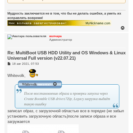
Мудрость заключается не в том, что бы не делать ошибки, а уметь их
исправлять вовремя!
В
е
р
волчара
Администратор
н
у
т
Re: MultiBoot USB HDD Utility and OS Windows & Linux
ь
с
Universal Full version (v22.07.21)
я
С
18 авг 2021, 07:53
к
о
н
о
а
б
Whitevolk,
ч
щ
а
е
Whitevolk
писал(а):
н
л
и
у
е
После восстановления образа и проверки запуска через
Create Bootable USB drive+7Zip, Legacy загрузка выдаёт
такую ошибку
записал образ, с загрузочной областью все в порядке (не забыл
установить загрузочную область)после записи образа и все
загружается