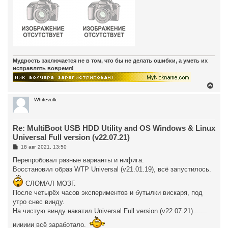
Мудрость заключается не в том, что бы не делать ошибки, а уметь их
исправлять вовремя!
В
е
р
Whitevolk
н
у
т
Re: MultiBoot USB HDD Utility and OS Windows & Linux
ь
с
Universal Full version (v22.07.21)
я
С
18 авг 2021, 13:50
к
о
н
о
Перепробовал разные варианты и нифига.
а
б
Восстановил образ WTP Universal (v21.01.19), всё запустилось.
ч
щ
а
е
СЛОМАЛ МОЗГ.
н
л
и
у
После четырёх часов экспериментов и бутылки вискаря, под
е
утро снес винду.
На чистую винду накатил Universal Full version (v22.07.21).......
ииииии всё заработало.