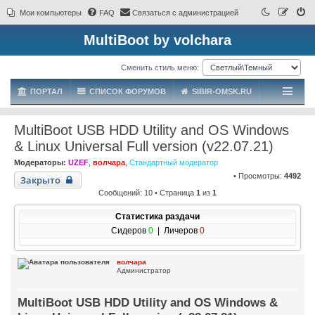
Мои компьютеры
FAQ
Связаться с администрацией
MultiBoot by volchara
Сменить стиль меню:
ПОРТАЛ
СПИСОК ФОРУМОВ
SIBIR-OMSK.RU
MultiBoot USB HDD Utility and OS Windows
& Linux Universal Full version (v22.07.21)
Модераторы:
UZEF
,
волчара
,
Стандартный модератор
• Просмотры:
4492
Закрыто
Сообщений: 10 • Страница
1
из
1
Статистика раздачи
Сидеров
0
| Личеров
0
волчара
Администратор
MultiBoot USB HDD Utility and OS Windows &