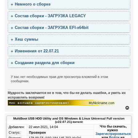
Немного о сборке
Состав сборки - ЗАГРУЗКА LEGACY
Состав сборки - ЗАГРУЗКА EFI-x64bit
Хеш суммы
Изменения от 22.07.21
Создание раздела для сборки
У вас нет необходимых прав для просмотра вложений в этом
сообщении.
Мудрость заключается не в том, что бы не делать ошибки, а уметь их
исправлять вовремя!
В
е
р
MultiBoot USB HDD Utility and OS Windows & Linux Universal Full version
н
(v22.07.21).torrent
у
Что бы скачать,
Добавлен:
22 июл 2021, 14:04
т
нужно
Статус:
Проверен
ь
Зарегистрироваться
или
Войти
на
с