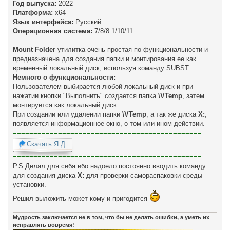
е
Год выпуска:
2022
Платформа:
х64
Язык интерфейса:
Русский
Операционная система:
7/8/8.1/10/11
Mount Folder
-утилитка очень простая по функциональности и
предназначена для создания папки и монтирования ее как
временный локальный диск, используя команду SUBST.
Немного о функциональности:
Пользователем выбирается любой локальный диск и при
нажатии кнопки "Выполнить" создается папка
\VTemp
, затем
монтируется как локальный диск.
При создании или удалении папки
\VTemp
, а так же диска
Х:
,
появляется информационное окно, о том или ином действии.
==============================================
Скачать Я.Д.
==============================================
P.S.Делал для себя ибо надоело постоянно вводить команду
для создания диска
Х:
для проверки самораспаковки среды
установки.
Решил выложить может кому и пригодится
Мудрость заключается не в том, что бы не делать ошибки, а уметь их
исправлять вовремя!