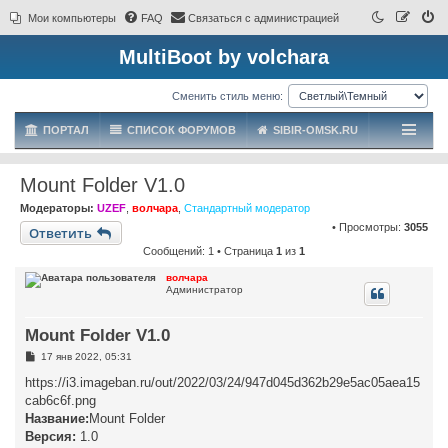
Мои компьютеры
FAQ
Связаться с администрацией
MultiBoot by volchara
Сменить стиль меню:
ПОРТАЛ
СПИСОК ФОРУМОВ
SIBIR-OMSK.RU
Mount Folder V1.0
Модераторы:
UZEF
,
волчара
,
Стандартный модератор
• Просмотры:
3055
Ответить
Сообщений: 1 • Страница
1
из
1
волчара
Администратор
Mount Folder V1.0
С
17 янв 2022, 05:31
о
о
https://i3.imageban.ru/out/2022/03/24/947d045d362b29e5ac05aea15
б
cab6c6f.png
щ
е
Название:
Mount Folder
н
Версия:
1.0
и