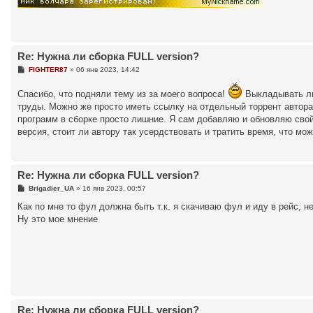
Re: Нужна ли сборка FULL version?
С
FIGHTER87
»
06 янв 2023, 14:42
о
о
Спасибо, что подняли тему из за моего вопроса!
Выкладывать ли 
б
щ
труды. Можно же просто иметь ссылку на отдельный торрент автора
е
программ в сборке просто лишние. Я сам добавляю и обновляю сво
н
и
версия, стоит ли автору так усердствовать и тратить время, что м
е
Re: Нужна ли сборка FULL version?
С
Brigadier_UA
»
16 янв 2023, 00:57
о
о
Как по мне то фул должна быть т.к. я скачиваю фул и иду в рейс, н
б
Ну это мое мнение
щ
е
н
и
е
Re: Нужна ли сборка FULL version?