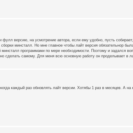
фулл версию, на усмотрение автора, если ему удобно, пусть собирает, 
 сборки минсталл. Но мне главное чтобы лайт версия обязательнор был
й минсталл программами по мере необходимости. Поэтому и задался во
ожно сделать самому. Для меня всю основную работу он проделывает в л
екогда каждый раз обновлять лайт версии. Хотябы 1 раз в месяцев. А на 