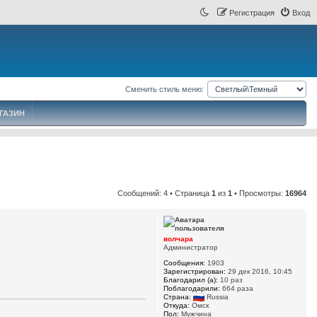
Регистрация
Вход
Сменить стиль меню:
ГАЗИН
Сообщений: 4 • Страница
1
из
1
• Просмотры:
16964
волчара
Администратор
Сообщения:
1903
Зарегистрирован:
29 дек 2016, 10:45
Благодарил (а):
10 раз
Поблагодарили:
664 раза
Страна:
Russia
Откуда:
Омск
Пол:
Мужчина