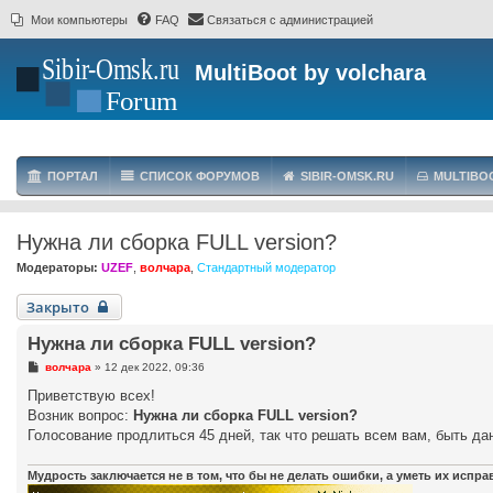
Мои компьютеры
FAQ
Связаться с администрацией
MultiBoot by volchara
ПОРТАЛ
СПИСОК ФОРУМОВ
SIBIR-OMSK.RU
MULTIBO
Нужна ли сборка FULL version?
Модераторы:
UZEF
,
волчара
,
Стандартный модератор
Закрыто
Нужна ли сборка FULL version?
С
волчара
»
12 дек 2022, 09:36
о
о
Приветствую всех!
б
Возник вопрос:
Нужна ли сборка FULL version?
щ
е
Голосование продлиться 45 дней, так что решать всем вам, быть дан
н
и
е
Мудрость заключается не в том, что бы не делать ошибки, а уметь их испр