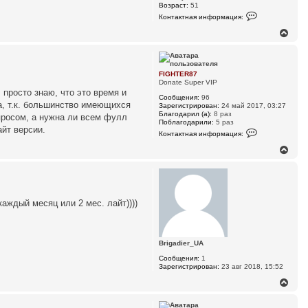
Возраст:
51
К
Контактная информация:
о
н
В
т
е
а
р
к
н
т
у
н
FIGHTER87
а
т
Donate Super VIP
я
ь
просто знаю, что это время и
и
Сообщения:
96
с
н
а, т.к. большинство имеющихся
Зарегистрирован:
24 май 2017, 03:27
я
ф
Благодарил (а):
8 раз
просом, а нужна ли всем фулл
к
о
Поблагодарили:
5 раз
н
р
айт версии.
К
Контактная информация:
м
а
о
а
н
ч
В
ц
т
а
е
и
а
л
р
я
к
у
н
п
т
о
у
н
л
а
т
каждый месяц или 2 мес. лайт))))
ь
я
ь
з
и
с
о
н
я
в
ф
к
а
о
Brigadier_UA
т
н
р
е
м
а
Сообщения:
1
л
а
ч
Зарегистрирован:
23 авг 2018, 15:52
я
ц
а
в
и
В
л
о
я
е
у
л
п
р
ч
о