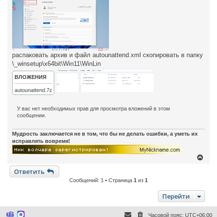
распаковать архив и файл autounattend.xml скопировать в папку
\_winsetup\x64bit\Win11\WinLin
ВЛОЖЕНИЯ
autounattend.7z
У вас нет необходимых прав для просмотра вложений в этом
сообщении.
Мудрость заключается не в том, что бы не делать ошибки, а уметь их
исправлять вовремя!
В
е
Ответить
р
н
Сообщений: 1 • Страница
1
из
1
у
т
Перейти
ь
с
я
Часовой пояс:
UTC+06:00
M
M