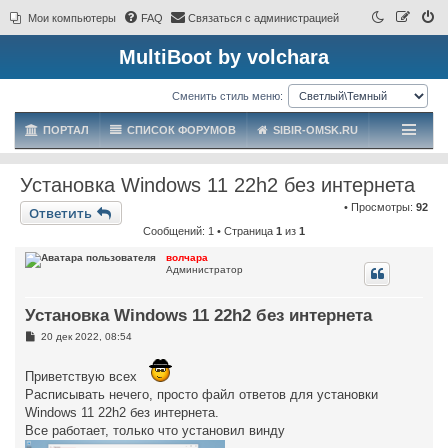
Мои компьютеры
FAQ
Связаться с администрацией
MultiBoot by volchara
Сменить стиль меню:
ПОРТАЛ
СПИСОК ФОРУМОВ
SIBIR-OMSK.RU
Установка Windows 11 22h2 без интернета
• Просмотры:
92
Ответить
Сообщений: 1 • Страница
1
из
1
волчара
Администратор
Установка Windows 11 22h2 без интернета
С
20 дек 2022, 08:54
о
о
б
Приветствую всех
щ
Расписывать нечего, просто файл ответов для установки
е
н
Windows 11 22h2 без интернета.
и
Все работает, только что установил винду
е