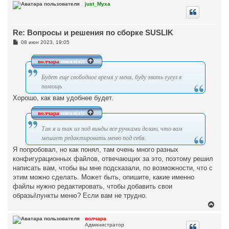
р
just_Myxa
н
у
т
Re: Вопросы и решения по сборке SUSLIK
ь
с
С
08 июн 2023, 19:05
я
о
к
о
н
б
волчара
писал(а):
щ
а
е
ч
Будет еще свободное время у меня, буду звать гугул в
н
а
и
помощь
л
е
у
Хорошо, как вам удобнее будет.
волчара
писал(а):
Так я и так из под винды все ручками делаю, что вам
мешает редактировать меню под себя.
Я попробовал, но как понял, там очень много разных
конфигурационных файлов, отвечающих за это, поэтому решил
написать вам, чтобы вы мне подсказали, по возможности, что с
этим можно сделать. Может быть, опишите, какие именно
файлы нужно редактировать, чтобы добавить свои
образы\пункты меню? Если вам не трудно.
В
е
р
волчара
Администратор
н