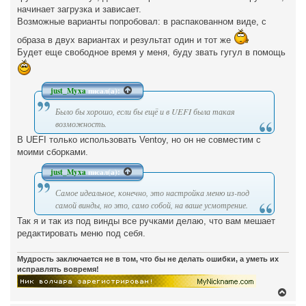
начинает загрузка и зависает.
Возможные варианты попробовал: в распакованном виде, с
образа в двух вариантах и результат один и тот же
Будет еще свободное время у меня, буду звать гугул в помощь
just_Myxa
писал(а):
Было бы хорошо, если бы ещё и в UEFI была такая
возможность.
В UEFI только использовать Ventoy, но он не совместим с
моими сборками.
just_Myxa
писал(а):
Самое идеальное, конечно, это настройка меню из-под
самой винды, но это, само собой, на ваше усмотрение.
Так я и так из под винды все ручками делаю, что вам мешает
редактировать меню под себя.
Мудрость заключается не в том, что бы не делать ошибки, а уметь их
исправлять вовремя!
В
е