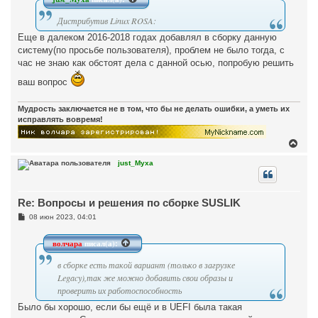
Дистрибутив Linux ROSA:
Еще в далеком 2016-2018 годах добавлял в сборку данную
систему(по просьбе пользователя), проблем не было тогда, с
час не знаю как обстоят дела с данной осью, попробую решить
ваш вопрос
Мудрость заключается не в том, что бы не делать ошибки, а уметь их
исправлять вовремя!
В
е
р
just_Myxa
н
у
т
Re: Вопросы и решения по сборке SUSLIK
ь
с
С
08 июн 2023, 04:01
я
о
к
о
н
б
волчара
писал(а):
щ
а
е
ч
в сборке есть такой вариант (только в загрузке
н
а
и
Legacy),так же можно добавить свои образы и
л
е
проверить их работоспособность
у
Было бы хорошо, если бы ещё и в UEFI была такая