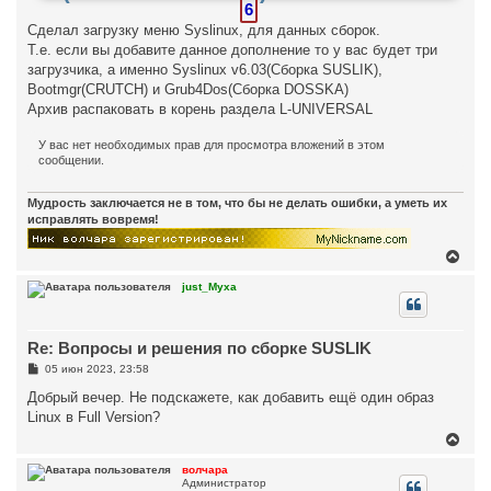
6
Сделал загрузку меню Syslinux, для данных сборок.
Т.е. если вы добавите данное дополнение то у вас будет три
загрузчика, а именно Syslinux v6.03(Сборка SUSLIK),
Bootmgr(CRUTCH) и Grub4Dos(Сборка DOSSKA)
Архив распаковать в корень раздела L-UNIVERSAL
У вас нет необходимых прав для просмотра вложений в этом
сообщении.
Мудрость заключается не в том, что бы не делать ошибки, а уметь их
исправлять вовремя!
В
е
р
just_Myxa
н
у
т
Re: Вопросы и решения по сборке SUSLIK
ь
с
С
05 июн 2023, 23:58
я
о
к
о
Добрый вечер. Не подскажете, как добавить ещё один образ
н
б
Linux в Full Version?
щ
а
е
В
ч
н
е
а
и
р
л
волчара
е
Администратор
н
у