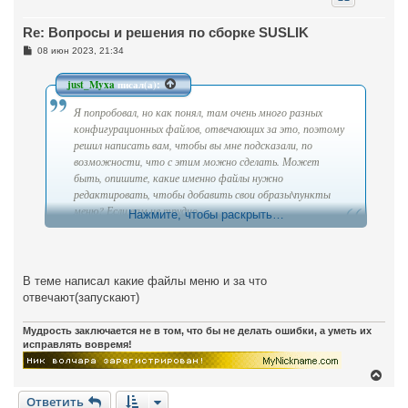
у
т
Re: Вопросы и решения по сборке SUSLIK
ь
с
С
08 июн 2023, 21:34
я
о
к
о
н
б
just_Myxa
писал(а):
щ
а
е
ч
Я попробовал, но как понял, там очень много разных
н
а
и
конфигурационных файлов, отвечающих за это, поэтому
л
е
решил написать вам, чтобы вы мне подсказали, по
у
возможности, что с этим можно сделать. Может
быть, опишите, какие именно файлы нужно
редактировать, чтобы добавить свои образы\пункты
меню? Если вам не трудно.
Нажмите, чтобы раскрыть…
В теме написал какие файлы меню и за что
отвечают(запускают)
Мудрость заключается не в том, что бы не делать ошибки, а уметь их
исправлять вовремя!
В
е
Ответить
р