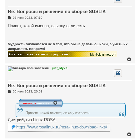
у
т
Re: Вопросы и решения по сборке SUSLIK
ь
с
С
06 июн 2023, 07:10
я
о
к
о
Привет, какой именно, ссылку если есть
н
б
щ
а
е
ч
н
а
и
Мудрость заключается не в том, что бы не делать ошибки, а уметь их
л
е
исправлять вовремя!
у
В
е
р
just_Myxa
н
у
т
Re: Вопросы и решения по сборке SUSLIK
ь
с
С
06 июн 2023, 20:03
я
о
к
о
н
б
волчара
писал(а):
щ
а
е
ч
Привет, какой именно, ссылку если есть
н
а
и
Дистрибутив Linux ROSA:
л
е
у
https://www.rosalinux.ru/rosa-linux-download-links/
В
е