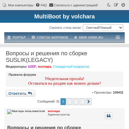
Мои компьютеры
FAQ
Связаться с администрацией
MultiBoot by volchara
Сменить стиль меню:
ПОРТАЛ
СПИСОК ФОРУМОВ
SIBIR-OMSK.RU
Вопросы и решения по сборке
SUSLIK(LEGACY)
Модераторы:
UZEF
,
волчара
,
Стандартный модератор
Правила форума
Убедительная просьба!
Оставаться на раздаче как можно дольше!
Ответить
• Просмотры:
109432
1
2
3
4
След.
Сообщений: 31
волчара
Администратор
Вопросы и решения по сборке