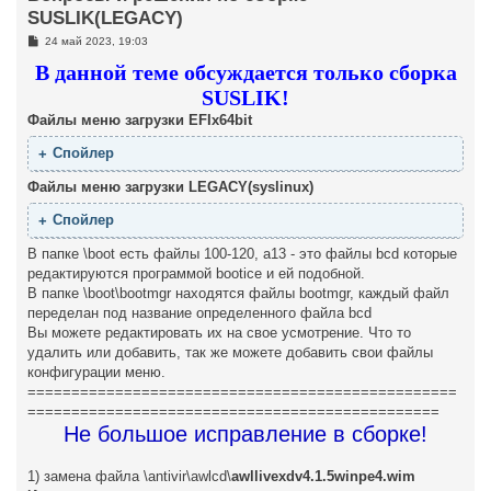
SUSLIK(LEGACY)
С
24 май 2023, 19:03
о
о
В данной теме обсуждается только сборка
б
щ
SUSLIK!
е
Файлы меню загрузки EFIx64bit
н
и
е
Файлы меню загрузки LEGACY(syslinux)
В папке \boot есть файлы 100-120, a13 - это файлы bcd которые
редактируются программой bootice и ей подобной.
В папке \boot\bootmgr находятся файлы bootmgr, каждый файл
переделан под название определенного файла bcd
Вы можете редактировать их на свое усмотрение. Что то
удалить или добавить, так же можете добавить свои файлы
конфигурации меню.
=================================================
===============================================
Не большое исправление в сборке!
1) замена файла \antivir\awlcd\
awllivexdv4.1.5winpe4.wim