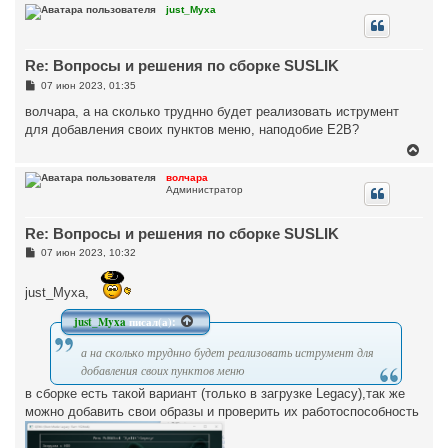
р
just_Myxa
н
у
т
Re: Вопросы и решения по сборке SUSLIK
ь
с
С
07 июн 2023, 01:35
я
о
к
о
волчара, а на сколько труднно будет реализовать иструмент
н
б
для добавления своих пунктов меню, наподобие E2B?
щ
а
е
В
ч
н
е
а
и
р
л
волчара
е
Администратор
н
у
у
т
Re: Вопросы и решения по сборке SUSLIK
ь
с
С
07 июн 2023, 10:32
я
о
к
о
н
б
just_Myxa,
щ
а
е
ч
just_Myxa
писал(а):
н
а
и
л
е
а на сколько труднно будет реализовать иструмент для
у
добавления своих пунктов меню
в сборке есть такой вариант (только в загрузке Legacy),так же
можно добавить свои образы и проверить их работоспособность