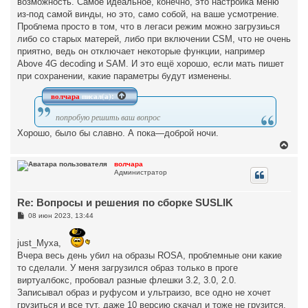
возможность. Самое идеальное, конечно, это настройка меню
из-под самой винды, но это, само собой, на ваше усмотрение.
Проблема просто в том, что в легаси режим можно загрузиься
либо со старых матерей, либо при включении CSM, что не очень
приятно, ведь он отключает некоторые функции, например
Above 4G decoding и SAM. И это ещё хорошо, если мать пишет
при сохранении, какие параметры будут изменены.
волчара
писал(а):
попробую решить ваш вопрос
Хорошо, было бы славно. А пока—доброй ночи.
В
е
р
волчара
Администратор
н
у
т
Re: Вопросы и решения по сборке SUSLIK
ь
с
С
08 июн 2023, 13:44
я
о
к
о
н
б
just_Myxa,
щ
а
Вчера весь день убил на образы ROSA, проблемные они какие
е
ч
н
то сделали. У меня загрузился образ только в проге
а
и
л
виртуалбокс, пробовал разные флешки 3.2, 3.0, 2.0.
е
у
Записывал образ и руфусом и ультраизо, все одно не хочет
грузиться и все тут, даже 10 версию скачал и тоже не грузится,