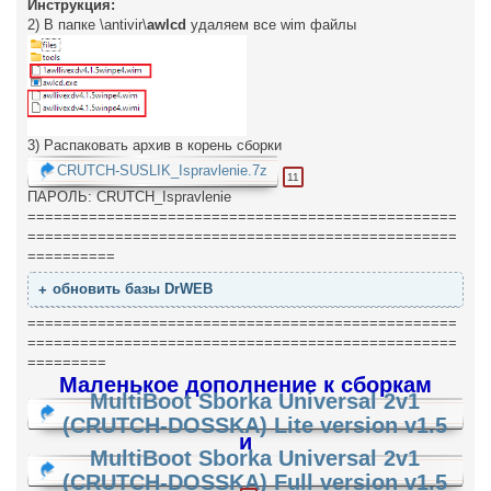
Инструкция:
2) В папке \antivir\
awlcd
удаляем все wim файлы
3) Распаковать архив в корень сборки
CRUTCH-SUSLIK_Ispravlenie.7z
11
ПАРОЛЬ: CRUTCH_Ispravlenie
=================================================
=================================================
==========
обновить базы DrWEB
=================================================
=================================================
=========
Маленькое дополнение к сборкам
MultiBoot Sborka Universal 2v1
(CRUTCH-DOSSKA) Lite version v1.5
и
MultiBoot Sborka Universal 2v1
(CRUTCH-DOSSKA) Full version v1.5