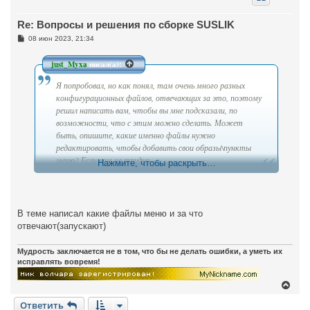
у
т
Re: Вопросы и решения по сборке SUSLIK
ь
с
С
08 июн 2023, 21:34
я
о
к
о
н
б
just_Myxa
писал(а):
щ
а
е
ч
Я попробовал, но как понял, там очень много разных
н
а
и
конфигурационных файлов, отвечающих за это, поэтому
л
е
решил написать вам, чтобы вы мне подсказали, по
у
возможности, что с этим можно сделать. Может
быть, опишите, какие именно файлы нужно
редактировать, чтобы добавить свои образы\пункты
меню? Если вам не трудно.
Нажмите, чтобы раскрыть…
В теме написал какие файлы меню и за что
отвечают(запускают)
Мудрость заключается не в том, что бы не делать ошибки, а уметь их
исправлять вовремя!
В
е
Ответить
р