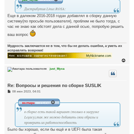
Дистрибутив Linux ROSA:
Еще в далеком 2016-2018 годах добавлял в сборку данную
систему(по просьбе пользователя), проблем не было тогда, с
час не знаю как обстоят дела с данной осью, попробую решить
ваш вопрос
Мудрость заключается не в том, что бы не делать ошибки, а уметь их
исправлять вовремя!
В
е
р
just_Myxa
н
у
т
Re: Вопросы и решения по сборке SUSLIK
ь
с
С
08 июн 2023, 04:01
я
о
к
о
н
б
волчара
писал(а):
щ
а
е
ч
в сборке есть такой вариант (только в загрузке
н
а
и
Legacy),так же можно добавить свои образы и
л
е
проверить их работоспособность
у
Было бы хорошо, если бы ещё и в UEFI была такая