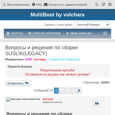
Мои компьютеры
FAQ
Связаться с администрацией
MultiBoot by volchara
Сменить стиль меню:
ПОРТАЛ
СПИСОК ФОРУМОВ
SIBIR-OMSK.RU
Вопросы и решения по сборке
SUSLIK(LEGACY)
Модераторы:
UZEF
,
волчара
,
Стандартный модератор
Правила форума
Убедительная просьба!
Оставаться на раздаче как можно дольше!
Ответить
• Просмотры:
110207
1
2
3
4
След.
Сообщений: 31
волчара
Администратор
Вопросы и решения по сборке