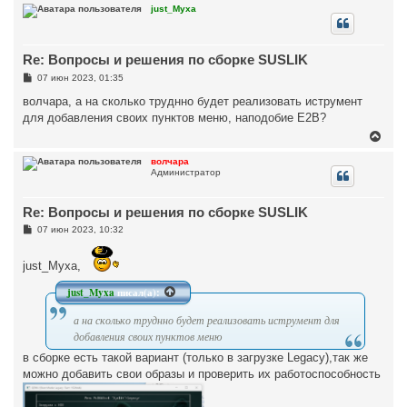
р
just_Myxa
н
у
т
Re: Вопросы и решения по сборке SUSLIK
ь
с
С
07 июн 2023, 01:35
я
о
к
о
волчара, а на сколько труднно будет реализовать иструмент
н
б
для добавления своих пунктов меню, наподобие E2B?
щ
а
е
В
ч
н
е
а
и
р
л
волчара
е
Администратор
н
у
у
т
Re: Вопросы и решения по сборке SUSLIK
ь
с
С
07 июн 2023, 10:32
я
о
к
о
н
б
just_Myxa,
щ
а
е
ч
just_Myxa
писал(а):
н
а
и
л
е
а на сколько труднно будет реализовать иструмент для
у
добавления своих пунктов меню
в сборке есть такой вариант (только в загрузке Legacy),так же
можно добавить свои образы и проверить их работоспособность