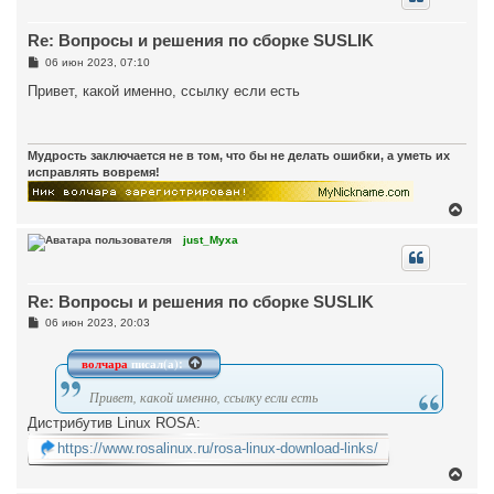
у
т
Re: Вопросы и решения по сборке SUSLIK
ь
с
С
06 июн 2023, 07:10
я
о
к
о
Привет, какой именно, ссылку если есть
н
б
щ
а
е
ч
н
а
и
Мудрость заключается не в том, что бы не делать ошибки, а уметь их
л
е
исправлять вовремя!
у
В
е
р
just_Myxa
н
у
т
Re: Вопросы и решения по сборке SUSLIK
ь
с
С
06 июн 2023, 20:03
я
о
к
о
н
б
волчара
писал(а):
щ
а
е
ч
Привет, какой именно, ссылку если есть
н
а
и
Дистрибутив Linux ROSA:
л
е
у
https://www.rosalinux.ru/rosa-linux-download-links/
В
е