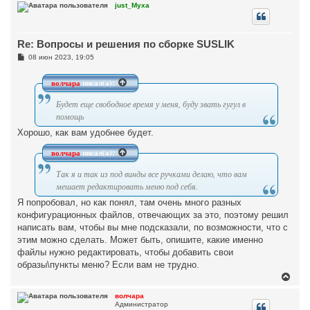
р
just_Myxa
н
у
т
Re: Вопросы и решения по сборке SUSLIK
ь
с
С
08 июн 2023, 19:05
я
о
к
о
н
б
волчара
писал(а):
щ
а
е
ч
Будет еще свободное время у меня, буду звать гугул в
н
а
и
помощь
л
е
у
Хорошо, как вам удобнее будет.
волчара
писал(а):
Так я и так из под винды все ручками делаю, что вам
мешает редактировать меню под себя.
Я попробовал, но как понял, там очень много разных
конфигурационных файлов, отвечающих за это, поэтому решил
написать вам, чтобы вы мне подсказали, по возможности, что с
этим можно сделать. Может быть, опишите, какие именно
файлы нужно редактировать, чтобы добавить свои
образы\пункты меню? Если вам не трудно.
В
е
р
волчара
Администратор
н