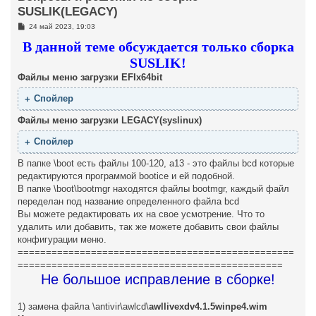
SUSLIK(LEGACY)
С
24 май 2023, 19:03
о
о
В данной теме обсуждается только сборка
б
щ
SUSLIK!
е
Файлы меню загрузки EFIx64bit
н
и
е
Файлы меню загрузки LEGACY(syslinux)
В папке \boot есть файлы 100-120, a13 - это файлы bcd которые
редактируются программой bootice и ей подобной.
В папке \boot\bootmgr находятся файлы bootmgr, каждый файл
переделан под название определенного файла bcd
Вы можете редактировать их на свое усмотрение. Что то
удалить или добавить, так же можете добавить свои файлы
конфигурации меню.
=================================================
===============================================
Не большое исправление в сборке!
1) замена файла \antivir\awlcd\
awllivexdv4.1.5winpe4.wim