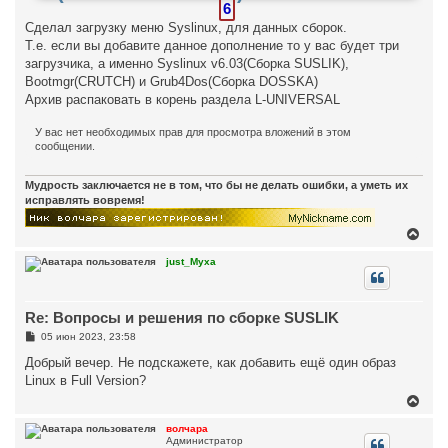
6
Сделал загрузку меню Syslinux, для данных сборок.
Т.е. если вы добавите данное дополнение то у вас будет три
загрузчика, а именно Syslinux v6.03(Сборка SUSLIK),
Bootmgr(CRUTCH) и Grub4Dos(Сборка DOSSKA)
Архив распаковать в корень раздела L-UNIVERSAL
У вас нет необходимых прав для просмотра вложений в этом
сообщении.
Мудрость заключается не в том, что бы не делать ошибки, а уметь их
исправлять вовремя!
В
е
р
just_Myxa
н
у
т
Re: Вопросы и решения по сборке SUSLIK
ь
с
С
05 июн 2023, 23:58
я
о
к
о
Добрый вечер. Не подскажете, как добавить ещё один образ
н
б
Linux в Full Version?
щ
а
е
В
ч
н
е
а
и
р
л
волчара
е
Администратор
н
у