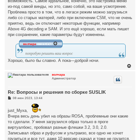
возможность. Самое идеальное, конечно, это настройка меню
из-под самой винды, но это, само собой, на ваше усмотрение.
Проблема просто в том, что в легаси режим можно загрузиься
либо со старых матерей, либо при включении CSM, что не очень
приятно, ведь он отключает некоторые функции, например
Above 4G decoding и SAM. И это ещё хорошо, если мать пишет
при сохранении, какие параметры будут изменены.
волчара
писал(а):
попробую решить ваш вопрос
Хорошо, было бы славно. А пока—доброй ночи.
В
е
р
волчара
Администратор
н
у
т
Re: Вопросы и решения по сборке SUSLIK
ь
с
С
08 июн 2023, 13:44
я
о
к
о
н
б
just_Myxa,
щ
а
Вчера весь день убил на образы ROSA, проблемные они какие
е
ч
н
то сделали. У меня загрузился образ только в проге
а
и
л
виртуалбокс, пробовал разные флешки 3.2, 3.0, 2.0.
е
у
Записывал образ и руфусом и ультраизо, все одно не хочет
грузиться и все тут, даже 10 версию скачал и тоже не грузится,