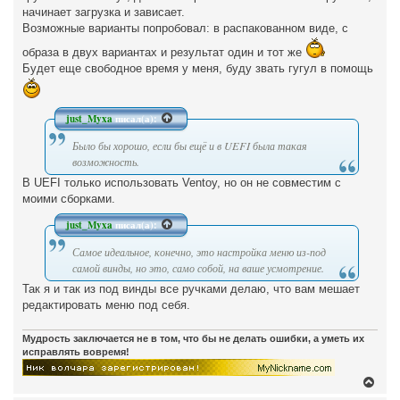
начинает загрузка и зависает.
Возможные варианты попробовал: в распакованном виде, с
образа в двух вариантах и результат один и тот же
Будет еще свободное время у меня, буду звать гугул в помощь
just_Myxa
писал(а):
Было бы хорошо, если бы ещё и в UEFI была такая
возможность.
В UEFI только использовать Ventoy, но он не совместим с
моими сборками.
just_Myxa
писал(а):
Самое идеальное, конечно, это настройка меню из-под
самой винды, но это, само собой, на ваше усмотрение.
Так я и так из под винды все ручками делаю, что вам мешает
редактировать меню под себя.
Мудрость заключается не в том, что бы не делать ошибки, а уметь их
исправлять вовремя!
В
е