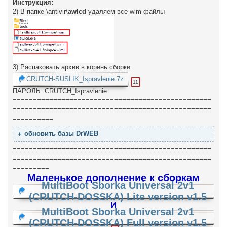
Инструкция:
2) В папке \antivir\
awlcd
удаляем все wim файлы
3) Распаковать архив в корень сборки
CRUTCH-SUSLIK_Ispravlenie.7z
11
ПАРОЛЬ: CRUTCH_Ispravlenie
=================================================
=================================================
==========
обновить базы DrWEB
=================================================
=================================================
=========
Маленькое дополнение к сборкам
MultiBoot Sborka Universal 2v1
(CRUTCH-DOSSKA) Lite version v1.5
и
MultiBoot Sborka Universal 2v1
(CRUTCH-DOSSKA) Full version v1.5