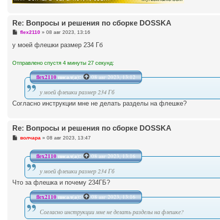
Re: Вопросы и решения по сборке DOSSKA
С
flex2110
»
08 авг 2023, 13:16
о
о
у моей флешки размер 234 Гб
б
щ
е
Отправлено спустя 4 минуты 27 секунд:
н
и
flex2110
писал(а):
08 авг 2023, 13:12
е
у моей флешки размер 234 Гб
Согласно инструкции мне не делать разделы на флешке?
Re: Вопросы и решения по сборке DOSSKA
С
волчара
»
08 авг 2023, 13:47
о
о
б
flex2110
писал(а):
08 авг 2023, 13:16
щ
е
у моей флешки размер 234 Гб
н
и
Что за флешка и почему 234ГБ?
е
flex2110
писал(а):
08 авг 2023, 13:16
Согласно инструкции мне не делать разделы на флешке?