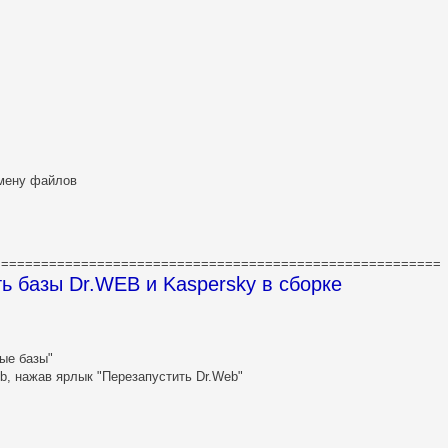
амену файлов
========================================================
ь базы Dr.WEB и Kaspersky в сборке
ые базы"
b, нажав ярлык "Перезапустить Dr.Web"