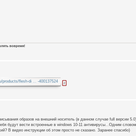
авлять вовремя!
/products/flesh-di ... -400137524
2
сывания образов на внешний носитель (в данном случае full версии 5.0
себя будут вести встроенные в windows 10-11 антивирусы...Одним словом
й? В видео инструкции об этом просто не сказано. Заранее спасибо)