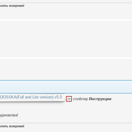
авлять вовремя!
OSSKA(Full and Lite version) v5.0
спойлер
Инструкции
10
одинакова!
авлять вовремя!