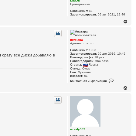
DIMON
н
Проверенный
а
ч
Сообщения:
43
а
Зарегистрирован:
09 авг 2021, 12:46
л
В
у
е
р
н
у
волчара
т
Администратор
ь
Сообщения:
1903
с
Зарегистрирован:
29 дек 2016, 10:45
я сразу все диски добавляю в
я
Благодарил (а):
10 раз
к
Поблагодарили:
664 раза
н
Страна:
Russia
а
Откуда:
Омск
ч
Пол:
Мужчина
Возраст:
51
а
К
л
Контактная информация:
о
у
н
В
т
е
а
р
к
н
т
у
н
а
т
я
ь
и
с
н
я
ф
к
о
woody999
н
р
м
а
Сообщения:
9