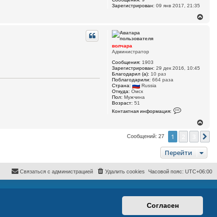
а
ч
Зарегистрирован:
09 янв 2017, 21:35
ц
а
и
В
л
я
е
у
п
р
о
н
л
ь
у
волчара
з
т
Администратор
о
ь
в
Сообщения:
1903
с
а
Зарегистрирован:
29 дек 2016, 10:45
я
т
Благодарил (а):
10 раз
к
е
Поблагодарили:
664 раза
л
н
Страна:
Russia
я
а
Откуда:
Омск
в
ч
Пол:
Мужчина
о
Возраст:
51
а
л
К
л
Контактная информация:
ч
о
у
а
н
В
р
т
е
а
а
1
2
3
р
С
Сообщений: 27
к
н
т
у
н
Перейти
а
т
я
ь
и
с
Связаться с администрацией
Удалить cookies
Часовой пояс:
UTC+06:00
н
я
ф
к
о
н
р
м
а
а
ч
Согласен
ц
а
и