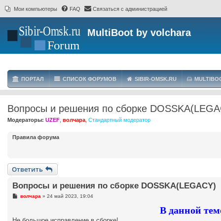
Мои компьютеры
FAQ
Связаться с администрацией
MultiBoot by volchara
ПОРТАЛ
СПИСОК ФОРУМОВ
SIBIR-OMSK.RU
MULTIBO
Вопросы и решения по сборке DOSSKA(LEGA
Модераторы:
UZEF
,
волчара
,
Стандартный модератор
Правила форума
Ответить
Вопросы и решения по сборке DOSSKA(LEGACY)
С
волчара
»
24 май 2023, 19:04
о
о
В данной тем
б
Не большое исправление в сборке!
щ