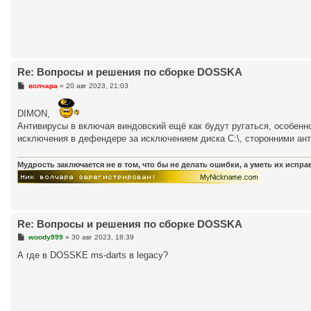
и
е
Re: Вопросы и решения по сборке DOSSKA
С
волчара
»
20 авг 2023, 21:03
о
о
б
DIMON,
щ
Антивирусы в включая виндовский ещё как будут ругаться, особенно 
е
н
исключения в дефендере за исключением диска С:\, сторонними ан
и
е
Мудрость заключается не в том, что бы не делать ошибки, а уметь их испр
Re: Вопросы и решения по сборке DOSSKA
С
woody999
»
30 авг 2023, 18:39
о
о
А где в DOSSKE ms-darts в legacy?
б
щ
е
н
и
е