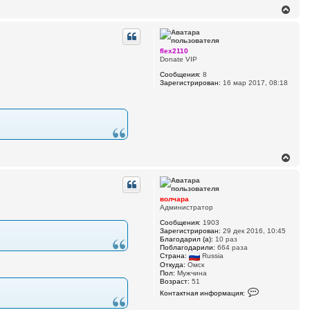
н
В
а
е
я
р
и
н
н
у
ф
flex2110
о
т
Donate VIP
р
ь
м
Сообщения:
8
с
а
Зарегистрирован:
16 мар 2017, 08:18
я
ц
к
и
н
я
п
а
о
ч
л
а
ь
л
з
у
о
В
в
е
а
р
т
н
е
у
л
волчара
я
т
Администратор
в
ь
о
Сообщения:
1903
с
л
Зарегистрирован:
29 дек 2016, 10:45
я
ч
Благодарил (а):
10 раз
к
а
Поблагодарили:
664 раза
н
р
Страна:
Russia
а
а
Откуда:
Омск
ч
Пол:
Мужчина
Возраст:
51
а
К
л
Контактная информация:
о
у
н