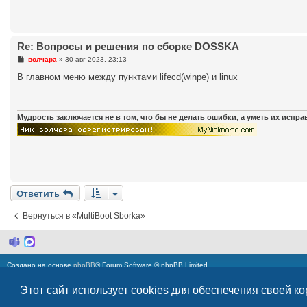
Re: Вопросы и решения по сборке DOSSKA
С
волчара
»
30 авг 2023, 23:13
о
о
В главном меню между пунктами lifecd(winpe) и linux
б
щ
е
н
и
Мудрость заключается не в том, что бы не делать ошибки, а уметь их испр
е
Ответить
Вернуться в «MultiBoot Sborka»
M
M
i
a
c
x
Создано на основе
phpBB
® Forum Software © phpBB Limited
r
Русская поддержка phpBB
o
s
Этот сайт использует cookies для обеспечения своей к
xbtBB3cker
v.3h © 2015-2020 @
PPK
| Icon Theme by Everaldo.com Design Studio
o
Моды и расширения phpBB
f
Конфиденциальность
|
Правила
t