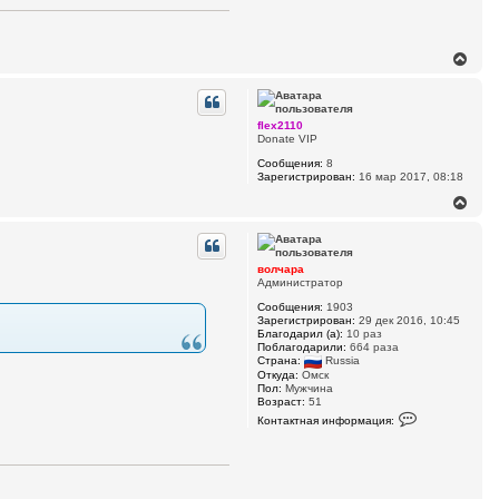
я
в
о
л
В
ч
е
а
р
р
а
н
у
flex2110
т
Donate VIP
ь
Сообщения:
8
с
Зарегистрирован:
16 мар 2017, 08:18
я
к
В
н
е
а
р
ч
н
а
у
волчара
л
т
Администратор
у
ь
Сообщения:
1903
с
Зарегистрирован:
29 дек 2016, 10:45
я
Благодарил (а):
10 раз
к
Поблагодарили:
664 раза
н
Страна:
Russia
а
Откуда:
Омск
ч
Пол:
Мужчина
Возраст:
51
а
К
л
Контактная информация:
о
у
н
т
а
к
т