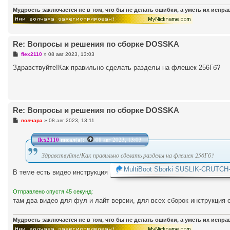
Мудрость заключается не в том, что бы не делать ошибки, а уметь их испр
Re: Вопросы и решения по сборке DOSSKA
С
flex2110
»
08 авг 2023, 13:03
о
о
Здравствуйте!Как правильно сделать разделы на флешек 256Гб?
б
щ
е
н
и
е
Re: Вопросы и решения по сборке DOSSKA
С
волчара
»
08 авг 2023, 13:11
о
о
б
flex2110
писал(а):
08 авг 2023, 13:03
щ
е
Здравствуйте!Как правильно сделать разделы на флешек 256Гб?
н
и
MultiBoot Sborki SUSLIK-CRUTCH-D
е
В теме есть видео инструкция
Отправлено спустя 45 секунд:
там два видео для фул и лайт версии, для всех сборок инструкция 
Мудрость заключается не в том, что бы не делать ошибки, а уметь их испр