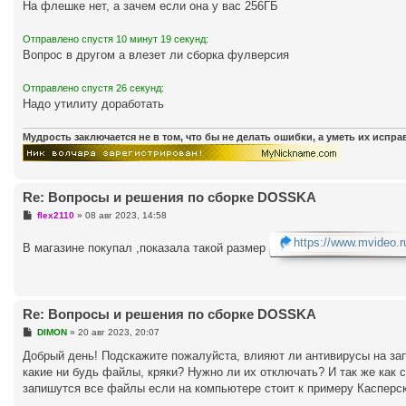
На флешке нет, а зачем если она у вас 256ГБ
Отправлено спустя 10 минут 19 секунд:
Вопрос в другом а влезет ли сборка фулверсия
Отправлено спустя 26 секунд:
Надо утилиту доработать
Мудрость заключается не в том, что бы не делать ошибки, а уметь их испр
Re: Вопросы и решения по сборке DOSSKA
С
flex2110
»
08 авг 2023, 14:58
о
о
https://www.mvideo.ru
В магазине покупал ,показала такой размер
б
щ
е
н
и
е
Re: Вопросы и решения по сборке DOSSKA
С
DIMON
»
20 авг 2023, 20:07
о
о
Добрый день! Подскажите пожалуйста, влияют ли антивирусы на запи
б
какие ни будь файлы, кряки? Нужно ли их отключать? И так же как 
щ
е
запишутся все файлы если на компьютере стоит к примеру Касперски
н