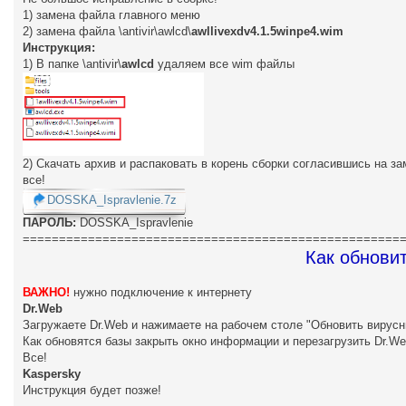
е
1) замена файла главного меню
н
2) замена файла \antivir\awlcd\
и
awllivexdv4.1.5winpe4.wim
е
Инструкция:
1) В папке \antivir\
awlcd
удаляем все wim файлы
2) Скачать архив и распаковать в корень сборки согласившись на з
все!
DOSSKA_Ispravlenie.7z
ПАРОЛЬ:
DOSSKA_Ispravlenie
====================================================
Как обновит
ВАЖНО!
нужно подключение к интернету
Dr.Web
Загружаете Dr.Web и нажимаете на рабочем столе "Обновить вирусн
Как обновятся базы закрыть окно информации и перезагрузить Dr.We
Все!
Kaspersky
Инструкция будет позже!