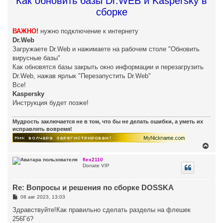
Как обновить базы Dr.WEB и Kaspersky в
сборке
ВАЖНО!
нужно подключение к интернету
Dr.Web
Загружаете Dr.Web и нажимаете на рабочем столе "Обновить
вирусные базы"
Как обновятся базы закрыть окно информации и перезагрузить
Dr.Web, нажав ярлык "Перезапустить Dr.Web"
Все!
Kaspersky
Инструкция будет позже!
Мудрость заключается не в том, что бы не делать ошибки, а уметь их
исправлять вовремя!
В
е
р
flex2110
Donate VIP
н
у
т
Re: Вопросы и решения по сборке DOSSKA
ь
с
С
08 авг 2023, 13:03
я
о
к
о
Здравствуйте!Как правильно сделать разделы на флешек
н
б
256Гб?
щ
а