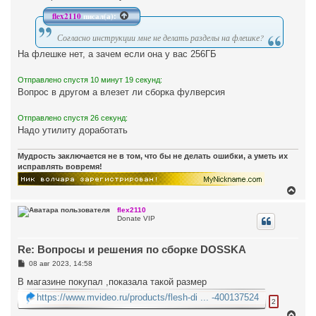
у
flex2110
писал(а):
Согласно инструкции мне не делать разделы на флешке?
На флешке нет, а зачем если она у вас 256ГБ
Отправлено спустя 10 минут 19 секунд:
Вопрос в другом а влезет ли сборка фулверсия
Отправлено спустя 26 секунд:
Надо утилиту доработать
Мудрость заключается не в том, что бы не делать ошибки, а уметь их
исправлять вовремя!
В
е
р
flex2110
Donate VIP
н
у
т
Re: Вопросы и решения по сборке DOSSKA
ь
с
С
08 авг 2023, 14:58
я
о
к
о
В магазине покупал ,показала такой размер
н
б
https://www.mvideo.ru/products/flesh-di ... -400137524
щ
а
2
е
ч
В
н