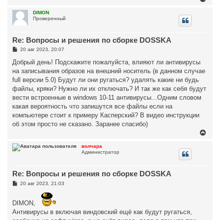
а
и
е
л
е
р
DIMON
у
Проверенный
н
у
т
Re: Вопросы и решения по сборке DOSSKA
ь
с
С
20 авг 2023, 20:07
я
о
к
о
Добрый день! Подскажите пожалуйста, влияют ли антивирусы
н
б
на записывания образов на внешний носитель (в данном случае
щ
а
е
full версии 5.0) Будут ли они ругаться? удалять какие ни будь
ч
н
а
файлы, кряки? Нужно ли их отключать? И так же как себя будут
и
л
е
вести встроенные в windows 10-11 антивирусы...Одним словом
у
какая вероятность что запишутся все файлы если на
компьютере стоит к примеру Касперский? В видео инструкции
об этом просто не сказано. Заранее спасибо)
В
е
р
волчара
Администратор
н
у
т
Re: Вопросы и решения по сборке DOSSKA
ь
с
С
20 авг 2023, 21:03
я
о
к
о
н
б
DIMON,
щ
а
Антивирусы в включая виндовский ещё как будут ругаться,
е
ч
н