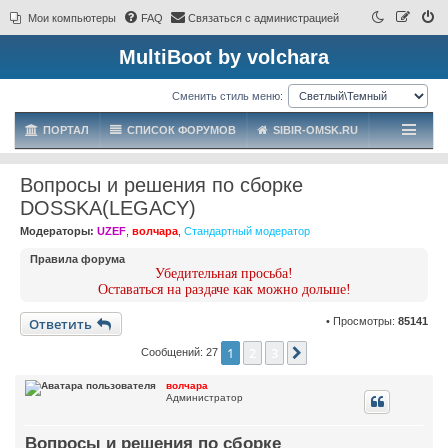
Мои компьютеры
FAQ
Связаться с администрацией
MultiBoot by volchara
Сменить стиль меню:
ПОРТАЛ
СПИСОК ФОРУМОВ
SIBIR-OMSK.RU
Вопросы и решения по сборке
DOSSKA(LEGACY)
Модераторы:
UZEF
,
волчара
,
Стандартный модератор
Правила форума
Убедительная просьба!
Оставаться на раздаче как можно дольше!
Ответить
• Просмотры:
85141
1
2
3
След.
Сообщений: 27
волчара
Администратор
Вопросы и решения по сборке