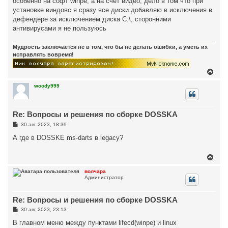
особенно на софт winpe, а на счёт видео, дело в том что при
а
и
л
установке виндовс я сразу все диски добавляю в исключения в
е
у
дефендере за исключением диска С:\, сторонними
антивирусами я не пользуюсь
Мудрость заключается не в том, что бы не делать ошибки, а уметь их
исправлять вовремя!
В
е
р
woody999
н
у
т
Re: Вопросы и решения по сборке DOSSKA
ь
с
С
30 авг 2023, 18:39
я
о
к
о
А где в DOSSKE ms-darts в legacy?
н
б
щ
а
е
В
ч
н
е
а
и
р
л
волчара
е
Администратор
н
у
у
т
Re: Вопросы и решения по сборке DOSSKA
ь
с
С
30 авг 2023, 23:13
я
о
к
о
В главном меню между пунктами lifecd(winpe) и linux
н
б