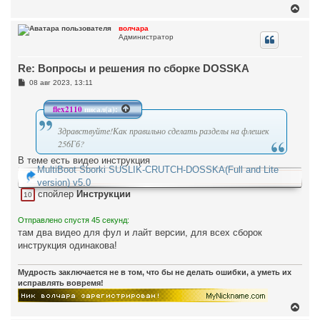
е
В
ч
н
е
а
и
р
л
волчара
е
Администратор
н
у
у
т
Re: Вопросы и решения по сборке DOSSKA
ь
с
С
08 авг 2023, 13:11
я
о
к
о
н
б
flex2110
писал(а):
щ
а
е
ч
Здравствуйте!Как правильно сделать разделы на флешек
н
а
и
256Гб?
л
е
у
В теме есть видео инструкция
MultiBoot Sborki SUSLIK-CRUTCH-DOSSKA(Full and Lite
version) v5.0
спойлер
Инструкции
10
Отправлено спустя 45 секунд:
там два видео для фул и лайт версии, для всех сборок
инструкция одинакова!
Мудрость заключается не в том, что бы не делать ошибки, а уметь их
исправлять вовремя!
В
е