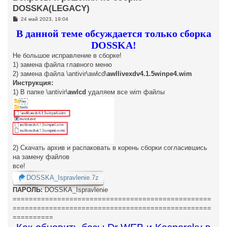
DOSSKA(LEGACY)
С
24 май 2023, 19:04
о
о
В данной теме обсуждается только сборка
б
щ
DOSSKA!
е
Не большое исправление в сборке!
н
и
1) замена файла главного меню
е
2) замена файла \antivir\awlcd\
awllivexdv4.1.5winpe4.wim
Инструкция:
1) В папке \antivir\
awlcd
удаляем все wim файлы
2) Скачать архив и распаковать в корень сборки согласившись
на замену файлов
все!
DOSSKA_Ispravlenie.7z
ПАРОЛЬ:
DOSSKA_Ispravlenie
=================================================
=================================================
==========