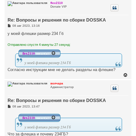
р
flex2110
Donate VIP
н
у
т
Re: Вопросы и решения по сборке DOSSKA
ь
с
С
08 авг 2023, 13:16
я
о
к
о
у моей флешки размер 234 Гб
н
б
щ
а
е
Отправлено спустя 4 минуты 27 секунд:
ч
н
а
и
flex2110
писал(а):
л
е
у
у моей флешки размер 234 Гб
Согласно инструкции мне не делать разделы на флешке?
В
е
р
волчара
Администратор
н
у
т
Re: Вопросы и решения по сборке DOSSKA
ь
с
С
08 авг 2023, 13:47
я
о
к
о
н
б
flex2110
писал(а):
щ
а
е
ч
у моей флешки размер 234 Гб
н
а
и
Что за флешка и почему 234ГБ?
л
е