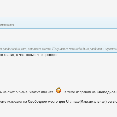
помещается.
вот раздел uefi не влез, кончилось место. Получается что надо было разбивать неравно
е хватит, с час только что проверил.
ь на счет объема, хватит или нет
, в теме исправил на
Свободное м
 теме исправил на
Свободное место для Ultimate(Максимальная) versi