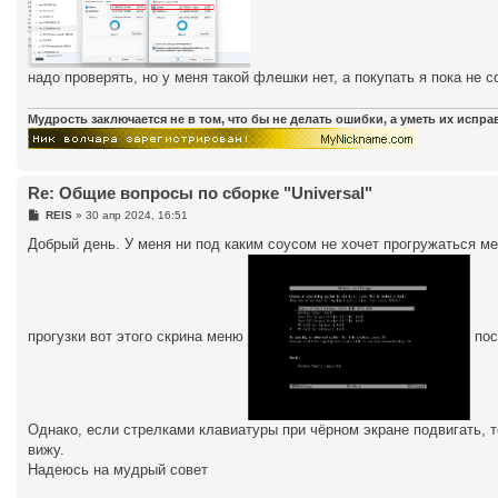
надо проверять, но у меня такой флешки нет, а покупать я пока не 
Мудрость заключается не в том, что бы не делать ошибки, а уметь их испр
Re: Общие вопросы по сборке "Universal"
С
REIS
»
30 апр 2024, 16:51
о
о
Добрый день. У меня ни под каким соусом не хочет прогружаться ме
б
щ
е
н
и
е
прогузки вот этого скрина меню
пос
Однако, если стрелками клавиатуры при чёрном экране подвигать, т
вижу.
Надеюсь на мудрый совет