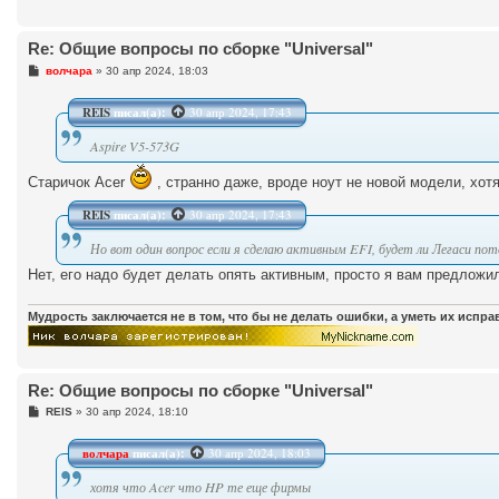
Re: Общие вопросы по сборке "Universal"
С
волчара
»
30 апр 2024, 18:03
о
о
б
REIS
писал(а):
30 апр 2024, 17:43
щ
е
Aspire V5-573G
н
и
е
Старичок Acer
, странно даже, вроде ноут не новой модели, хо
REIS
писал(а):
30 апр 2024, 17:43
Но вот один вопрос если я сделаю активным EFI, будет ли Легаси п
Нет, его надо будет делать опять активным, просто я вам предложил
Мудрость заключается не в том, что бы не делать ошибки, а уметь их испр
Re: Общие вопросы по сборке "Universal"
С
REIS
»
30 апр 2024, 18:10
о
о
б
волчара
писал(а):
30 апр 2024, 18:03
щ
е
хотя что Acer что HP те еще фирмы
н