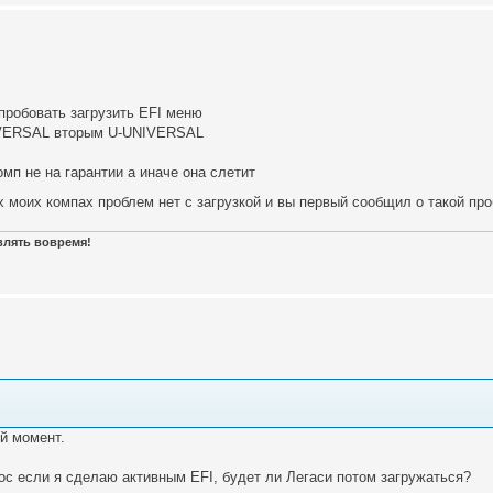
пробовать загрузить EFI меню
NIVERSAL вторым U-UNIVERSAL
мп не на гарантии а иначе она слетит
х моих компах проблем нет с загрузкой и вы первый сообщил о такой пр
авлять вовремя!
й момент.
ос если я сделаю активным EFI, будет ли Легаси потом загружаться?