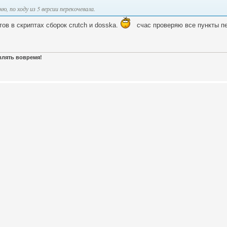
, по ходу из 5 версии перекочевала.
тов в скриптах сборок crutch и dosska.
счас проверяю все пункты п
авлять вовремя!