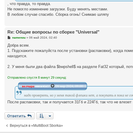
и
, что правда, то правда.
е
Не помогло изменение загрузки. Буду менять местами.
В любом случае спасибо. Сборка огонь! Снимаю шляпу
Re: Общие вопросы по сборке "Universal"
С
namenou
»
06 май 2024, 02:40
о
о
Добра всем.
б
1. Подскажите пожалуйста после установки (распаковки), когда пом
щ
е
находится.
н
и
е
2. У меня были два файла $bwpshell$ на разделе Fat32 который, пот
Отправлено спустя 8 минут 29 секунд:
волчара
писал(а):
26 мар 2024, 09:00
надо проверять, но у меня такой флешки нет, а покупать я пока не с
После распаковки, так и получается 31Гб и 224Гб, так что не влезет
Ответить
Вернуться в «MultiBoot Sborka»