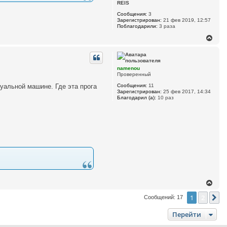
о
REIS
н
л
а
Сообщения:
3
ь
ч
Зарегистрирован:
21 фев 2019, 12:57
з
а
Поблагодарили:
3 раза
о
л
в
В
а
у
е
т
р
е
л
н
я
у
namenou
в
т
Проверенный
о
ь
л
Сообщения:
11
туальной машине. Где эта прога
с
ч
Зарегистрирован:
25 фев 2017, 14:34
я
а
Благодарил (а):
10 раз
р
к
а
н
а
ч
а
л
у
В
е
1
2
р
С
Сообщений: 17
н
у
Перейти
т
ь