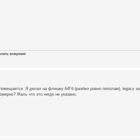
авлять вовремя!
омещается. Я делал на флешку 64Гб (разбил ровно пополам), legacy зап
омерно? Жаль что это нигде не указано.