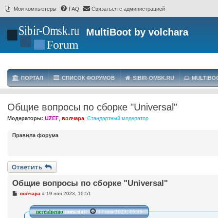
Мои компьютеры
FAQ
Связаться с администрацией
MultiBoot by volchara
ПОРТАЛ
СПИСОК ФОРУМОВ
SIBIR-OMSK.RU
MULTIBO
Общие вопросы по сборке "Universal"
Модераторы:
UZEF
,
волчара
,
Стандартный модератор
Правила форума
Ответить
Общие вопросы по сборке "Universal"
С
волчара
»
19 ноя 2023, 10:51
о
о
б
nerealnemo
писал(а):
17 ноя 2023, 15:15
щ