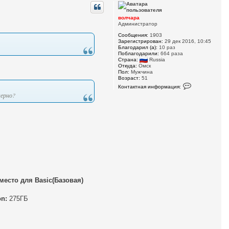
р
н
у
волчара
т
Администратор
ь
Сообщения:
1903
с
Зарегистрирован:
29 дек 2016, 10:45
я
Благодарил (а):
10 раз
к
Поблагодарили:
664 раза
н
Страна:
Russia
а
Откуда:
Омск
ч
Пол:
Мужчина
Возраст:
51
а
К
л
Контактная информация:
о
у
мерно?
н
т
а
к
т
н
а
я
и
н
ф
о
р
м
есто для Basic(Базовая)
а
ц
и
on:
275ГБ
я
п
о
л
ь