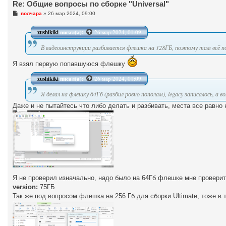
Re: Общие вопросы по сборке "Universal"
С
волчара
»
26 мар 2024, 09:00
о
о
б
zushikiki
писал(а):
26 мар 2024, 01:09
щ
е
В видеоинструкции разбивается флешка на 128ГБ, поэтому там всё 
н
и
е
Я взял первую попавшуюся флешку
zushikiki
писал(а):
26 мар 2024, 01:09
Я делал на флешку 64Гб (разбил ровно пополам), legacy записалось, а 
Даже и не пытайтесь что либо делать и разбивать, места все равно н
Я не проверил изначально, надо было на 64Гб флешке мне проверит
version:
75ГБ
Так же под вопросом флешка на 256 Гб для сборки Ultimate, тоже в