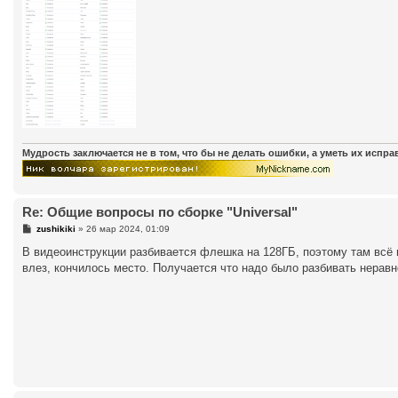
Мудрость заключается не в том, что бы не делать ошибки, а уметь их испр
Re: Общие вопросы по сборке "Universal"
С
zushikiki
»
26 мар 2024, 01:09
о
о
В видеоинструкции разбивается флешка на 128ГБ, поэтому там всё п
б
влез, кончилось место. Получается что надо было разбивать неравн
щ
е
н
и
е