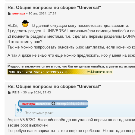
Re: Общие вопросы по сборке "Universal"
С
волчара
»
30 апр 2024, 17:24
о
о
б
REIS,
В данной ситуации могу посоветовать два варианта:
щ
1) сделать раздел U-UNIVERSAL активным(при помощи bootice) и по
е
н
2) поменять разделы местами, т.е. сделать первым разделом L-U
и
Что за комп у вас?
е
Так же можно попробовать обновить биос мат.платы, если конечно ко
А так я даже не знаю что еще можно предложить, ибо у меня на все
Мудрость заключается не в том, что бы не делать ошибки, а уметь их испр
Re: Общие вопросы по сборке "Universal"
С
REIS
»
30 апр 2024, 17:43
о
о
б
волчара
писал(а):
30 апр 2024, 17:24
щ
е
Что за комп у вас?
н
и
Aspire V5-573G. Биос обновлён до актуальной версии на сегодняшни
е
secure boot выключен
Попробую ваши варианты - это я ещё не пробовал. Но вот один вопр