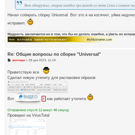
е
Вот обнаружил, старая ошибка при выходе из меню Linux в главное меню
н
и
е
Начал собирать сборку Universal. Вот это я на косячил, уйма недоче
исправил.
Мудрость заключается не в том, что бы не делать ошибки, а уметь их испр
Re: Общие вопросы по сборке "Universal"
С
волчара
»
28 дек 2023, 11:19
о
о
б
Приветствую все
щ
Сделал новую утилиту для распаковки образов
е
н
и
е
ВИДЕО
Вот
как работает утилита
5
Отправлено спустя 12 минут 48 секунд:
Проверил на VirusTotal