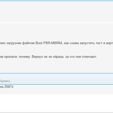
енял загрузчик файлом Boot PBR-MBR64, как снова запустить тест в вир
ом пропали, почему. Вернул их из образа, за что они отвечают.
обираюсь
 на 256Гб