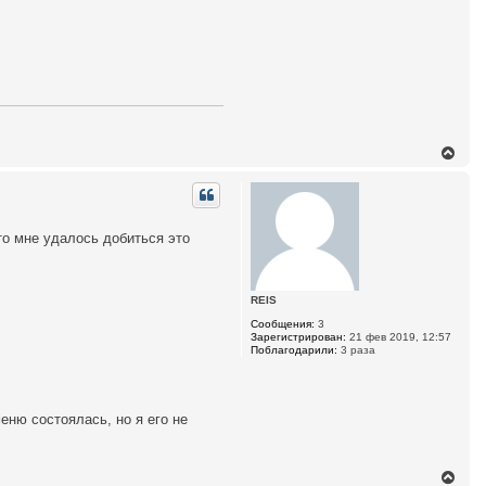
з
о
в
а
т
е
л
я
в
о
л
ч
В
а
е
р
р
а
н
у
т
то мне удалось добиться это
ь
с
я
к
REIS
н
а
Сообщения:
3
ч
Зарегистрирован:
21 фев 2019, 12:57
а
Поблагодарили:
3 раза
л
у
еню состоялась, но я его не
В