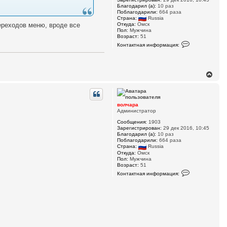
Благодарил (а):
10 раз
Поблагодарили:
664 раза
Страна:
Russia
ереходов меню, вроде все
Откуда:
Омск
Пол:
Мужчина
Возраст:
51
К
Контактная информация:
о
н
т
а
к
В
т
е
н
р
а
н
я
у
и
волчара
н
т
Администратор
ф
ь
о
Сообщения:
1903
с
р
Зарегистрирован:
29 дек 2016, 10:45
я
м
Благодарил (а):
10 раз
к
а
Поблагодарили:
664 раза
н
ц
Страна:
Russia
и
а
Откуда:
Омск
я
ч
Пол:
Мужчина
п
Возраст:
51
а
о
К
л
Контактная информация:
л
о
у
ь
н
з
т
о
а
в
к
а
т
т
н
е
а
л
я