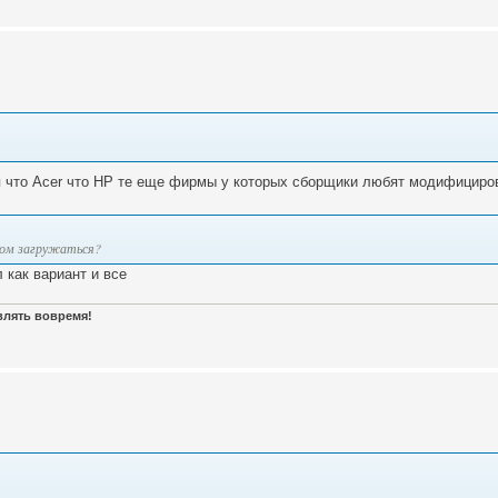
тя что Acer что HP те еще фирмы у которых сборщики любят модифициро
отом загружаться?
 как вариант и все
авлять вовремя!