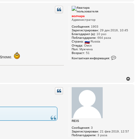
е
р
н
у
волчара
т
Администратор
ь
Сообщения:
1903
с
Зарегистрирован:
29 дек 2016, 10:45
я
Благодарил (а):
10 раз
к
Поблагодарили:
664 раза
н
Страна:
Russia
а
Откуда:
Омск
ч
Пол:
Мужчина
Возраст:
51
а
К
облеме.
л
Контактная информация:
о
у
н
т
а
к
В
т
н
е
а
р
я
н
и
у
н
т
ф
ь
о
р
с
м
я
а
к
ц
REIS
н
и
а
я
Сообщения:
3
ч
п
Зарегистрирован:
21 фев 2019, 12:57
о
а
Поблагодарили:
3 раза
л