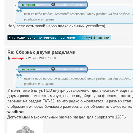
о
б
namenou
писал(а):
20 май 2017, 19:04
щ
е
нет не надо на два, жесткий переносной итак разбит на два раздела: 
н
и
разделов тем лучше
е
Не у всех есть такой набор подключенных устройств)
Re: Сборка с двумя разделами
С
волчара
»
21 май 2017, 10:50
о
о
б
namenou
писал(а):
20 май 2017, 19:04
щ
е
нет не надо на два, жесткий переносной итак разбит на два раздела: 
н
и
разделов тем лучше
е
У меня тоже 5 штук HDD внутри установлено, два внешних + еще па
двумя разделами есть минус, она не подойдет для флешек, только 
перенес на раздел FAT-32, то что редко обновляется, и размер стал 
с образами windows большого размера, а вот обновлять самостоятел
wladbrus
Допустимый максимальный размер раздел для сборки это 128Гб