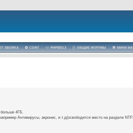
OT SBORKA
СОФТ
PHPBB3.3
ОБЩИЕ ФОРУМЫ
МИНИ МА
 больше 4ГБ.
 например Антивирусы, акронис, и т.д(освободится место на разделе NTF