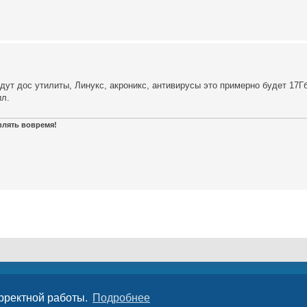
удут дос утилиты, Линукс, акроникс, антивирусы это примерно будет 17Г
ил.
авлять вовремя!
орректной работы.
Подробнее