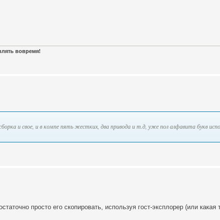
авлять вовремя!
сборка и свое, и в компе пять жестких, два привода и т.д, уже пол алфавита букв исп
остаточно просто его скопировать, используя гост-эксплорер (или какая