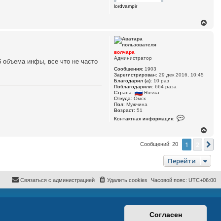
к
lordvampir
н
а
ч
В
а
е
л
р
у
н
у
волчара
т
Администратор
б объема инфы, все что не часто
ь
Сообщения:
1903
с
Зарегистрирован:
29 дек 2016, 10:45
я
Благодарил (а):
10 раз
к
Поблагодарили:
664 раза
н
Страна:
Russia
а
Откуда:
Омск
ч
Пол:
Мужчина
Возраст:
51
а
К
л
Контактная информация:
о
у
н
В
т
е
а
1
2
р
С
Сообщений: 20
к
н
т
у
н
Перейти
а
т
я
ь
и
с
Связаться с администрацией
Удалить cookies
Часовой пояс:
UTC+06:00
н
я
ф
к
о
н
р
м
а
а
ч
Согласен
ц
а