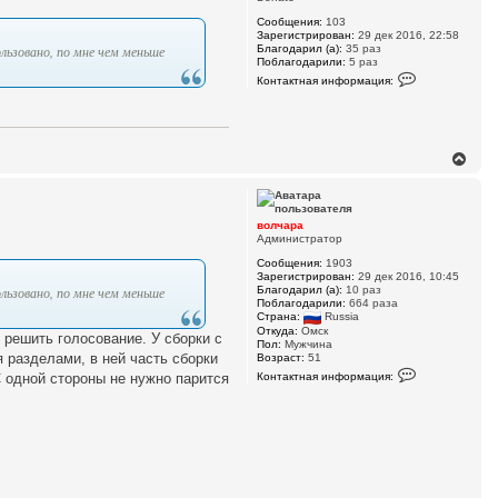
ь
а
Сообщения:
103
с
Зарегистрирован:
29 дек 2016, 22:58
я
ользовано, по мне чем меньше
Благодарил (а):
35 раз
к
Поблагодарили:
5 раз
н
К
Контактная информация:
а
о
н
ч
т
а
а
л
к
у
т
В
н
е
а
р
я
н
и
у
н
волчара
ф
т
Администратор
о
ь
р
Сообщения:
1903
с
м
Зарегистрирован:
29 дек 2016, 10:45
я
а
ользовано, по мне чем меньше
Благодарил (а):
10 раз
к
ц
Поблагодарили:
664 раза
н
и
Страна:
Russia
я
а
Откуда:
Омск
 решить голосование. У сборки с
п
ч
Пол:
Мужчина
о
 разделами, в ней часть сборки
Возраст:
51
а
л
К
л
Контактная информация:
.С одной стороны не нужно парится
ь
о
у
з
н
о
т
в
а
а
к
т
т
е
н
л
а
я
я