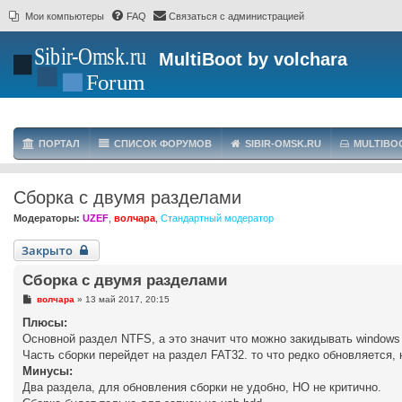
Мои компьютеры
FAQ
Связаться с администрацией
MultiBoot by volchara
ПОРТАЛ
СПИСОК ФОРУМОВ
SIBIR-OMSK.RU
MULTIBO
Сборка с двумя разделами
Модераторы:
UZEF
,
волчара
,
Стандартный модератор
Закрыто
Сборка с двумя разделами
С
волчара
»
13 май 2017, 20:15
о
о
Плюсы:
б
Основной раздел NTFS, а это значит что можно закидывать windows
щ
е
Часть сборки перейдет на раздел FAT32. то что редко обновляется,
н
Минусы:
и
е
Два раздела, для обновления сборки не удобно, НО не критично.