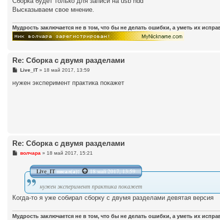
Сборка будет только для записи на usb hdd
Высказываем свое мнение.
Мудрость заключается не в том, что бы не делать ошибки, а уметь их испр
Re: Сборка с двумя разделами
С
Live_IT
»
18 май 2017, 13:59
о
о
нужен эксперимент практика покажет
б
щ
е
н
и
е
Re: Сборка с двумя разделами
С
волчара
»
18 май 2017, 15:21
о
о
б
Live_IT
писал(а):
18 май 2017, 13:59
щ
е
нужен эксперимент практика покажет
н
и
Когда-то я уже собирал сборку с двумя разделами девятая версия
е
Мудрость заключается не в том, что бы не делать ошибки, а уметь их испр