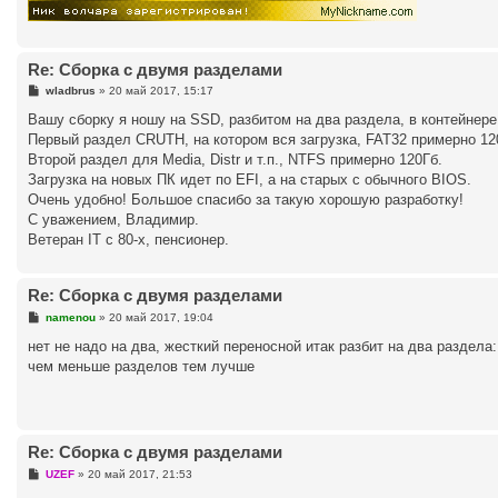
Re: Сборка с двумя разделами
С
wladbrus
»
20 май 2017, 15:17
о
о
Вашу сборку я ношу на SSD, разбитом на два раздела, в контейнер
б
Первый раздел CRUTH, на котором вся загрузка, FAT32 примерно 12
щ
е
Второй раздел для Media, Distr и т.п., NTFS примерно 120Гб.
н
Загрузка на новых ПК идет по EFI, а на старых с обычного BIOS.
и
е
Очень удобно! Большое спасибо за такую хорошую разработку!
С уважением, Владимир.
Ветеран IT с 80-х, пенсионер.
Re: Сборка с двумя разделами
С
namenou
»
20 май 2017, 19:04
о
о
нет не надо на два, жесткий переносной итак разбит на два раздела:
б
чем меньше разделов тем лучше
щ
е
н
и
е
Re: Сборка с двумя разделами
С
UZEF
»
20 май 2017, 21:53
о