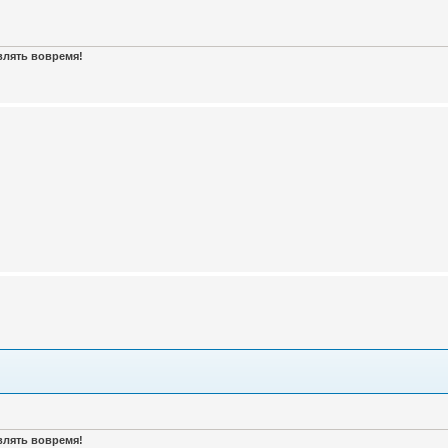
авлять вовремя!
авлять вовремя!