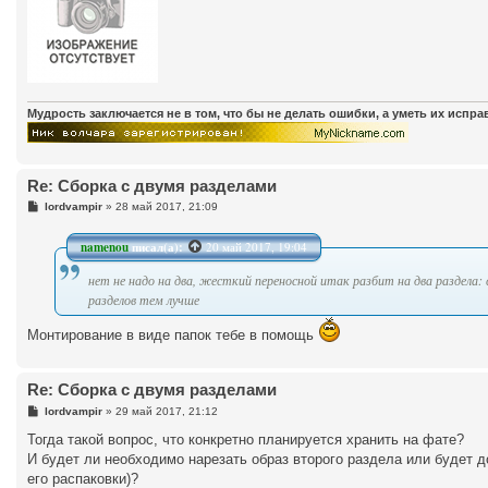
Мудрость заключается не в том, что бы не делать ошибки, а уметь их испр
Re: Сборка с двумя разделами
С
lordvampir
»
28 май 2017, 21:09
о
о
б
namenou
писал(а):
20 май 2017, 19:04
щ
е
нет не надо на два, жесткий переносной итак разбит на два раздела: 
н
и
разделов тем лучше
е
Монтирование в виде папок тебе в помощь
Re: Сборка с двумя разделами
С
lordvampir
»
29 май 2017, 21:12
о
о
Тогда такой вопрос, что конкретно планируется хранить на фате?
б
И будет ли необходимо нарезать образ второго раздела или будет д
щ
е
его распаковки)?