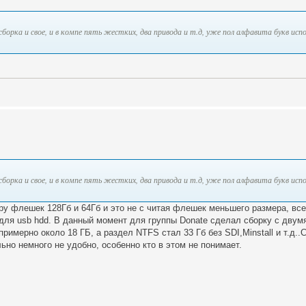
сборка и свое, и в компе пять жестких, два привода и т.д, уже пол алфавита букв исп
сборка и свое, и в компе пять жестких, два привода и т.д, уже пол алфавита букв исп
ру флешек 128Гб и 64Гб и это не с читая флешек меньшего размера, все
для usb hdd. В данный момент для группы Donate сделал сборку с двумя
примерно около 18 ГБ, а раздел NTFS стал 33 Гб без SDI,Minstall и т.д.
ьно немного не удобно, особенно кто в этом не понимает.