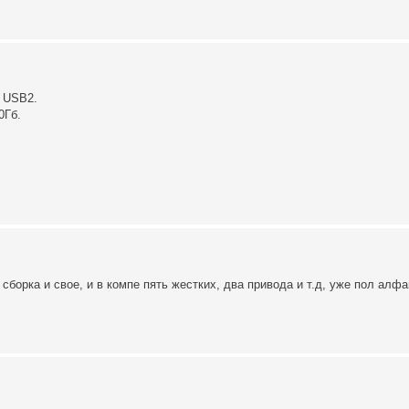
е USB2.
0Гб.
 сборка и свое, и в компе пять жестких, два привода и т.д, уже пол алф