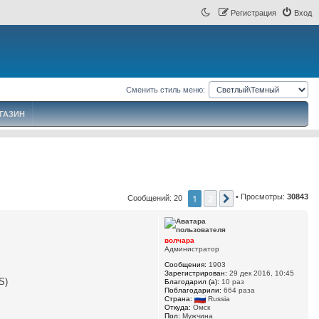
Регистрация
Вход
Сменить стиль меню:
ГАЗИН
1
2
• Просмотры:
30843
След.
Сообщений: 20
волчара
Администратор
Сообщения:
1903
Зарегистрирован:
29 дек 2016, 10:45
S)
Благодарил (а):
10 раз
Поблагодарили:
664 раза
Страна:
Russia
Откуда:
Омск
Пол:
Мужчина