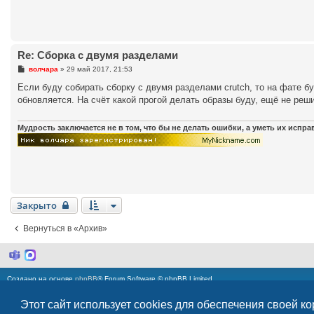
н
и
е
Re: Сборка с двумя разделами
С
волчара
»
29 май 2017, 21:53
о
о
Если буду собирать сборку с двумя разделами crutch, то на фате б
б
обновляется. На счёт какой прогой делать образы буду, ещё не реш
щ
е
н
и
Мудрость заключается не в том, что бы не делать ошибки, а уметь их испр
е
Закрыто
Вернуться в «Архив»
M
M
i
a
c
x
Создано на основе
phpBB
® Forum Software © phpBB Limited
r
Русская поддержка phpBB
o
s
Этот сайт использует cookies для обеспечения своей к
xbtBB3cker
v.3h © 2015-2020 @
PPK
| Icon Theme by Everaldo.com Design Studio
o
Моды и расширения phpBB
f