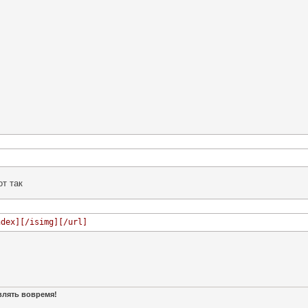
т так
ndex][/isimg][/url]
авлять вовремя!