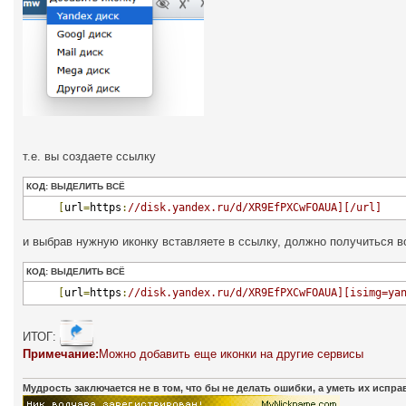
т.е. вы создаете ссылку
КОД:
ВЫДЕЛИТЬ ВСЁ
[
url
=
https
:
//disk.yandex.ru/d/XR9EfPXCwFOAUA][/url]
и выбрав нужную иконку вставляете в ссылку, должно получиться во
КОД:
ВЫДЕЛИТЬ ВСЁ
[
url
=
https
:
//disk.yandex.ru/d/XR9EfPXCwFOAUA][isimg=ya
ИТОГ:
Примечание:
Можно добавить еще иконки на другие сервисы
Мудрость заключается не в том, что бы не делать ошибки, а уметь их испр