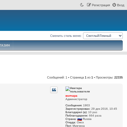
Регистрация
Вход
Сменить стиль меню:
ГАЗИН
Сообщений: 1 • Страница
1
из
1
• Просмотры:
22335
волчара
Администратор
Сообщения:
1903
Зарегистрирован:
29 дек 2016, 10:45
Благодарил (а):
10 раз
Поблагодарили:
664 раза
Страна:
Russia
Откуда:
Омск
Пол:
Мужчина