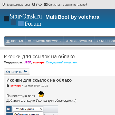
Мои компьютеры
FAQ
Связаться с администрацией
MultiBoot by volchara
ПОРТАЛ
СПИСОК ФОРУМОВ
SIBIR-OMSK.RU
MULTIBO
Иконки для ссылок на облако
Модераторы:
UZEF
,
волчара
,
Стандартный модератор
Ответить
Иконки для ссылок на облако
С
волчара
»
11 мар 2025, 19:26
о
о
б
Приветствую всех
щ
Добавил функцию Иконка для облако(диска)
е
н
и
е