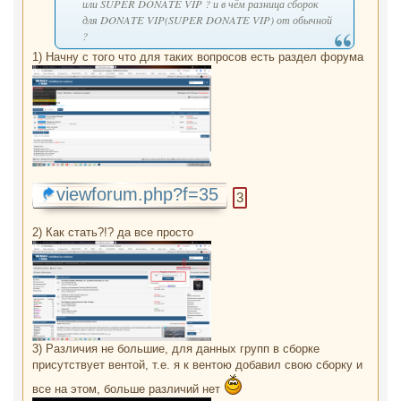
или SUPER DONATE VIP ? и в чём разница сборок
для DONATE VIP(SUPER DONATE VIP) от обычной
?
1) Начну с того что для таких вопросов есть раздел форума
viewforum.php?f=35
3
2) Как стать?!? да все просто
3) Различия не большие, для данных групп в сборке
присутствует вентой, т.е. я к вентою добавил свою сборку и
все на этом, больше различий нет