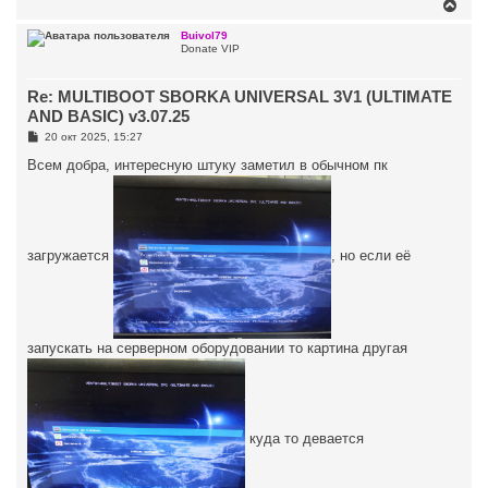
В
е
р
Buivol79
Donate VIP
н
у
т
Re: MULTIBOOT SBORKA UNIVERSAL 3V1 (ULTIMATE
ь
с
AND BASIC) v3.07.25
я
С
20 окт 2025, 15:27
к
о
н
о
Всем добра, интересную штуку заметил в обычном пк
а
б
ч
щ
а
е
н
л
и
у
е
загружается
, но если её
запускать на серверном оборудовании то картина другая
куда то девается