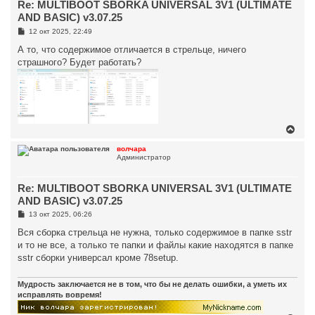
Re: MULTIBOOT SBORKA UNIVERSAL 3V1 (ULTIMATE
ь
с
AND BASIC) v3.07.25
я
С
12 окт 2025, 22:49
к
о
н
о
А то, что содержимое отличается в стрельце, ничего
а
б
страшного? Будет работать?
ч
щ
а
е
н
л
и
у
е
В
е
р
волчара
Администратор
н
у
т
Re: MULTIBOOT SBORKA UNIVERSAL 3V1 (ULTIMATE
ь
с
AND BASIC) v3.07.25
я
С
13 окт 2025, 06:26
к
о
н
о
Вся сборка стрельца не нужна, только содержимое в папке sstr
а
б
и то не все, а только те папки и файлы какие находятся в папке
ч
щ
а
е
sstr сборки универсал кроме 78setup.
н
л
и
у
е
Мудрость заключается не в том, что бы не делать ошибки, а уметь их
исправлять вовремя!