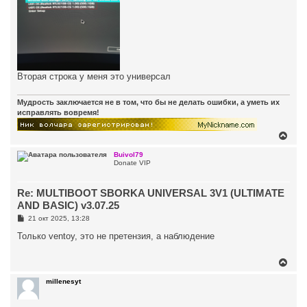
Вторая строка у меня это универсал
Мудрость заключается не в том, что бы не делать ошибки, а уметь их
исправлять вовремя!
В
е
р
Buivol79
Donate VIP
н
у
т
Re: MULTIBOOT SBORKA UNIVERSAL 3V1 (ULTIMATE
ь
с
AND BASIC) v3.07.25
я
С
21 окт 2025, 13:28
к
о
н
о
Только ventoy, это не претензия, а наблюдение
а
б
ч
щ
а
е
В
н
л
е
и
у
р
millenesyt
е
н
у