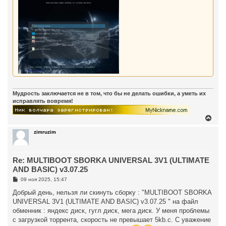
Мудрость заключается не в том, что бы не делать ошибки, а уметь их
исправлять вовремя!
В
е
р
zimruzim
н
у
т
Re: MULTIBOOT SBORKA UNIVERSAL 3V1 (ULTIMATE
ь
с
AND BASIC) v3.07.25
я
С
09 ноя 2025, 15:47
к
о
н
о
Добрый день, нельзя ли скинуть сборку : "MULTIBOOT SBORKA
а
б
UNIVERSAL 3V1 (ULTIMATE AND BASIC) v3.07.25 " на файл
ч
щ
а
е
обменник : яндекс диск, гугл диск, мега диск. У меня проблемы
н
л
с загрузкой торрента, скорость не превышает 5kb.c. С уважение
и
у