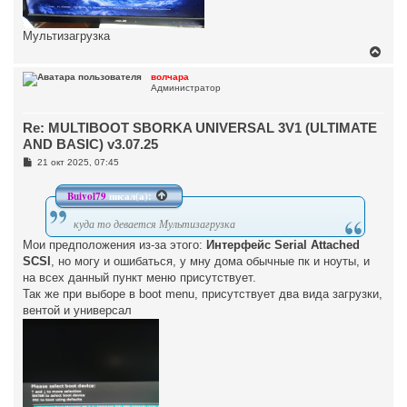
Мультизагрузка
В
е
р
волчара
Администратор
н
у
т
Re: MULTIBOOT SBORKA UNIVERSAL 3V1 (ULTIMATE
ь
с
AND BASIC) v3.07.25
я
С
21 окт 2025, 07:45
к
о
н
о
а
б
Buivol79
писал(а):
ч
щ
а
е
куда то девается Мультизагрузка
н
л
и
у
Мои предположения из-за этого:
Интерфейс Serial Attached
е
SCSI
, но могу и ошибаться, у мну дома обычные пк и ноуты, и
на всех данный пункт меню присутствует.
Так же при выборе в boot menu, присутствует два вида загрузки,
вентой и универсал