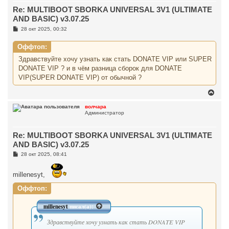
т
Re: MULTIBOOT SBORKA UNIVERSAL 3V1 (ULTIMATE
ь
с
AND BASIC) v3.07.25
я
С
28 окт 2025, 00:32
к
о
н
о
а
Оффтоп:
б
ч
щ
Здравствуйте хочу узнать как стать DONATE VIP или SUPER
а
е
н
л
DONATE VIP ? и в чём разница сборок для DONATE
и
у
VIP(SUPER DONATE VIP) от обычной ?
е
В
е
р
волчара
Администратор
н
у
т
Re: MULTIBOOT SBORKA UNIVERSAL 3V1 (ULTIMATE
ь
с
AND BASIC) v3.07.25
я
С
28 окт 2025, 08:41
к
о
н
о
а
б
millenesyt,
ч
щ
а
е
Оффтоп:
н
л
и
у
е
millenesyt
писал(а):
Здравствуйте хочу узнать как стать DONATE VIP