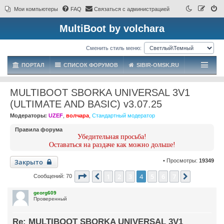
Мои компьютеры
FAQ
Связаться с администрацией
MultiBoot by volchara
Сменить стиль меню:
ПОРТАЛ
СПИСОК ФОРУМОВ
SIBIR-OMSK.RU
MULTIBOOT SBORKA UNIVERSAL 3V1
(ULTIMATE AND BASIC) v3.07.25
Модераторы:
UZEF
,
волчара
,
Стандартный модератор
Правила форума
Убедительная просьба!
Оставаться на раздаче как можно дольше!
Закрыто
• Просмотры:
19349
Страница
4
из
7
1
2
3
4
5
6
7
Пред.
След.
Сообщений: 70
georg609
Проверенный
Re: MULTIBOOT SBORKA UNIVERSAL 3V1