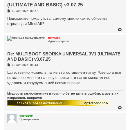
(ULTIMATE AND BASIC) v3.07.25
С
12 окт 2025, 00:57
о
о
Подскажите пожалуйста, самому можно как-то обновить
б
стрельца и MInstAll?
щ
е
В
н
е
и
р
волчара
е
Администратор
н
у
т
Re: MULTIBOOT SBORKA UNIVERSAL 3V1 (ULTIMATE
ь
с
AND BASIC) v3.07.25
я
С
12 окт 2025, 08:43
к
о
н
о
Естественно можно, в папке sstr оставляем папку 78setup а все
а
б
остальное меняем на новую версию, в папке минстал все
ч
щ
а
е
удаляем и копуруем в неё новую версию
н
л
и
у
е
Мудрость заключается не в том, что бы не делать ошибки, а уметь их
исправлять вовремя!
В
е
р
georg609
Проверенный
н
у
т