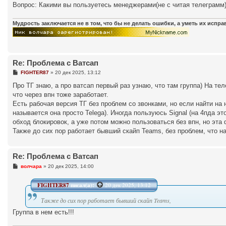
н
Вопрос: Какими вы пользуетесь менеджерами(не с читая телеграмм
и
е
Мудрость заключается не в том, что бы не делать ошибки, а уметь их испр
Re: Проблема с Ватсап
С
FIGHTER87
»
20 дек 2025, 13:12
о
о
Про ТГ знаю, а про ватсап первый раз узнаю, что там группа) На те
б
что через впн тоже заработает.
щ
е
Есть рабочая версия ТГ без проблем со звонками, но если найти на 
н
называется она просто Telega). Иногда пользуюсь Signal (на 4пда эт
и
е
обход блокировок, а уже потом можно пользоваться без впн, но эта
Также до сих пор работает бывший скайп Teams, без проблем, что на
Re: Проблема с Ватсап
С
волчара
»
20 дек 2025, 14:00
о
о
б
FIGHTER87
писал(а):
20 дек 2025, 13:12
щ
е
Также до сих пор работает бывший скайп Teams,
н
и
Группа в нем есть!!!
е