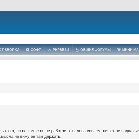
OT SBORKA
СОФТ
PHPBB3.3
ОБЩИЕ ФОРУМЫ
МИНИ МА
 что то, но на компе он не работает от слова совсем, пишет не подключ
 смысла не вижу ее там держать.