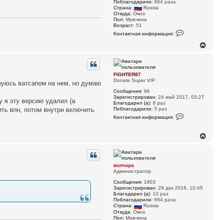
Поблагодарили:
664 раза
Страна:
Russia
Откуда:
Омск
Пол:
Мужчина
Возраст:
51
К
Контактная информация:
о
н
В
т
е
а
р
к
н
т
у
н
FIGHTER87
а
т
Donate Super VIP
ьзуюсь ватсапом на нем, но думаю
я
ь
и
Сообщения:
96
с
н
Зарегистрирован:
24 май 2017, 03:27
я
у я эту версию удалил (а
ф
Благодарил (а):
8 раз
к
о
Поблагодарили:
5 раз
ить впн, потом внутри включить
н
р
К
Контактная информация:
м
а
о
а
н
ч
ц
т
а
В
и
а
л
е
я
к
у
п
р
т
о
н
н
л
а
у
волчара
ь
я
т
Администратор
з
и
ь
о
н
Сообщения:
1903
с
в
ф
Зарегистрирован:
29 дек 2016, 10:45
а
я
о
Благодарил (а):
10 раз
т
р
к
Поблагодарили:
664 раза
е
м
н
Страна:
Russia
л
а
а
Откуда:
Омск
я
ц
ч
Пол:
Мужчина
в