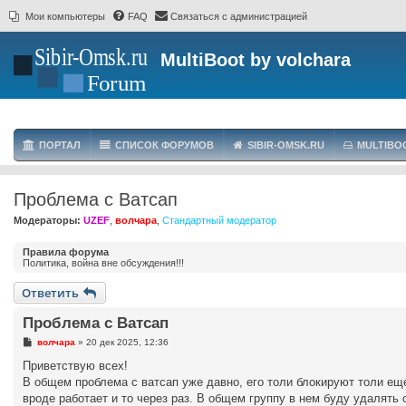
Мои компьютеры
FAQ
Связаться с администрацией
MultiBoot by volchara
ПОРТАЛ
СПИСОК ФОРУМОВ
SIBIR-OMSK.RU
MULTIBO
Проблема с Ватсап
Модераторы:
UZEF
,
волчара
,
Стандартный модератор
Правила форума
Политика, война вне обсуждения!!!
Ответить
Проблема с Ватсап
С
волчара
»
20 дек 2025, 12:36
о
о
Приветствую всех!
б
В общем проблема с ватсап уже давно, его толи блокируют толи еще
щ
е
вроде работает и то через раз. В общем группу в нем буду удалять