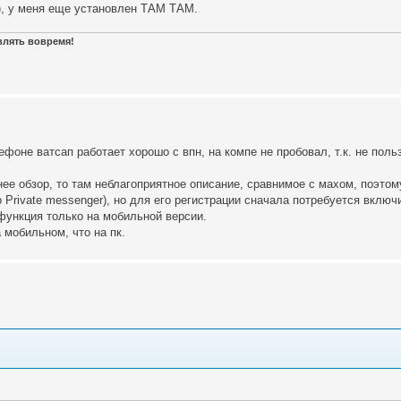
), у меня еще установлен ТАМ ТАМ.
авлять вовремя!
лефоне ватсап работает хорошо с впн, на компе не пробовал, т.к. не пол
нее обзор, то там неблагоприятное описание, сравнимое с махом, поэтом
о Private messenger), но для его регистрации сначала потребуется включ
 функция только на мобильной версии.
 мобильном, что на пк.