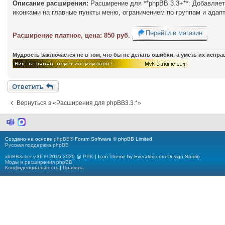
Описание расширения:
Расширение для **phpBB 3.3+**: Добавляет
иконками на главные пункты меню, ограничением по группам и адапт
Перейти в магазин
Расширение платное, цена: 850 руб.
Мудрость заключается не в том, что бы не делать ошибки, а уметь их испр
Ответить
Вернуться в «Расширения для phpBB3.3.*»
M
M
i
a
c
x
Создано на основе
phpBB
® Forum Software © phpBB Limited
r
Русская поддержка phpBB
o
s
xbtBB3cker
v.3h © 2015-2020 @
PPK
| Icon Theme by Everaldo.com Design Studio
o
Моды и расширения phpBB
f
Конфиденциальность
|
Правила
t
T
e
a
m
s