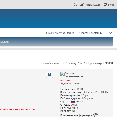
Регистрация
Вход
Сменить стиль меню:
ГАЗИН
Сообщений: 1 • Страница
1
из
1
• Просмотры:
33631
волчара
Администратор
Сообщения:
1903
Зарегистрирован:
29 дек 2016, 10:45
Благодарил (а):
10 раз
Поблагодарили:
664 раза
Страна:
Russia
Откуда:
Омск
Пол:
Мужчина
15 работоспособность
Возраст:
51
К
Контактная информация:
о