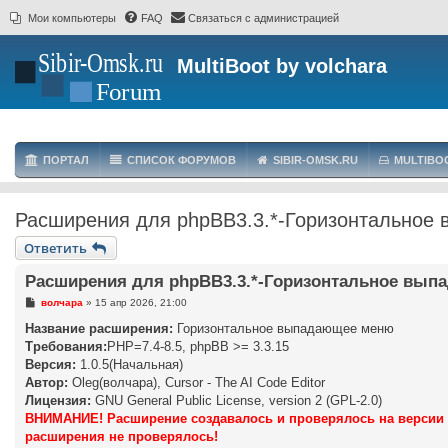
Мои компьютеры
FAQ
Связаться с администрацией
MultiBoot by volchara
ПОРТАЛ
СПИСОК ФОРУМОВ
SIBIR-OMSK.RU
MULTIBO
Расширения для phpBB3.3.*-Горизонтальное
Ответить
Расширения для phpBB3.3.*-Горизонтальное вып
С
волчара
»
15 апр 2026, 21:00
о
о
Название расширения:
Горизонтальное выпадающее меню
б
Требования:
PHP=7.4-8.5, phpBB >= 3.3.15
щ
е
Версия:
1.0.5(Начальная)
н
Автор:
Oleg(волчара), Cursor - The AI Code Editor
и
е
Лицензия:
GNU General Public License, version 2 (GPL-2.0)
ВНИМАНИЕ! Расширение создавалось и проверялось на версии php
расширения не проверялось!