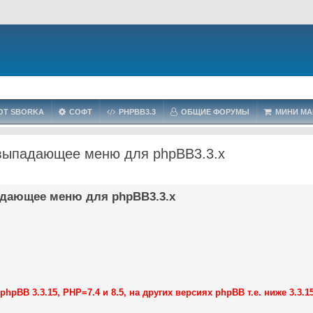
OT SBORKA
СОФТ
PHPBB3.3
ОБЩИЕ ФОРУМЫ
МИНИ МА
 выпадающее меню для phpBB3.3.x
адающее меню для phpBB3.3.x
BB 3.3.15, PHP=7.4 и 8.5, на других версиях phpBB т.е. ниже 3.3.