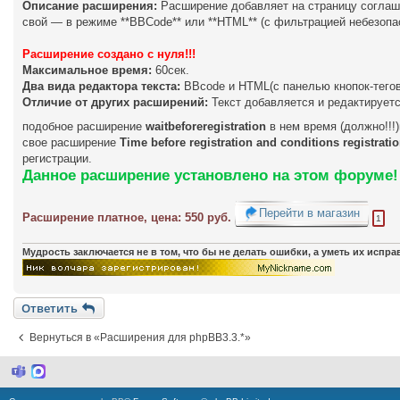
Описание расширения:
Расширение добавляет на страницу соглаше
свой — в режиме **BBCode** или **HTML** (с фильтрацией небезопа
Расширение создано с нуля!!!
Максимальное время:
60сек.
Два вида редактора текста:
BBcode и HTML(с панелью кнопок-тегов
Отличие от других расширений:
Текст добавляется и редактируетс
подобное расширение
waitbeforeregistration
в нем время (должно!!!
свое расширение
Time before registration and conditions registrati
регистрации.
Данное расширение установлено на этом форуме!
Перейти в магазин
Расширение платное, цена: 550 руб.
1
Мудрость заключается не в том, что бы не делать ошибки, а уметь их испр
Ответить
Вернуться в «Расширения для phpBB3.3.*»
M
M
i
a
c
x