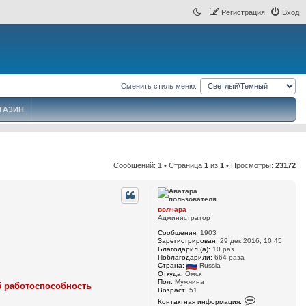
Регистрация
Вход
Сменить стиль меню:
ГАЗИН
Сообщений: 1 • Страница
1
из
1
• Просмотры:
23172
волчара
Администратор
Сообщения:
1903
Зарегистрирован:
29 дек 2016, 10:45
Благодарил (а):
10 раз
Поблагодарили:
664 раза
Страна:
Russia
Откуда:
Омск
Пол:
Мужчина
15 работоспособность
Возраст:
51
К
Контактная информация:
о