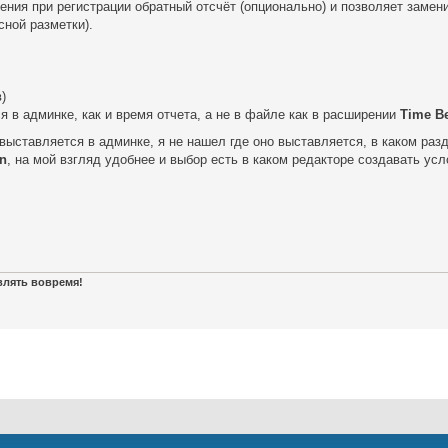
ния при регистрации обратный отсчёт (опционально) и позволяет замени
сной разметки).
)
я в админке, как и время отчета, а не в файле как в расширении
Time Be
)выставляется в админке, я не нашел где оно выставляется, в каком ра
on
, на мой взгляд удобнее и выбор есть в каком редакторе создавать ус
авлять вовремя!