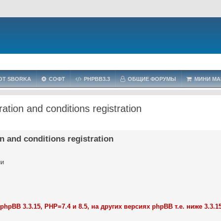
OT SBORKA
СОФТ
PHPBB3.3
ОБЩИЕ ФОРУМЫ
МИНИ МА
tion and conditions registration
 and conditions registration
ии
BB 3.3.15, PHP=7.4 и 8.5, на других версиях phpBB т.е. ниже 3.3.