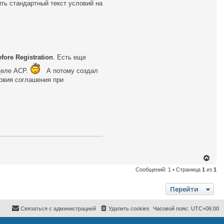
ть стандартный текст условий на
н
т
а
к
т
н
а
я
и
fore Registration
. Есть еще
н
ф
зделе ACP.
А потому создал
о
р
ловия соглашения при
м
а
ц
и
я
п
о
л
ь
з
о
в
а
В
т
е
е
Сообщений: 1 • Страница
1
из
1
р
л
н
я
у
в
Перейти
т
о
л
ь
ч
с
Связаться с администрацией
Удалить cookies
Часовой пояс:
UTC+06:00
а
я
р
к
а