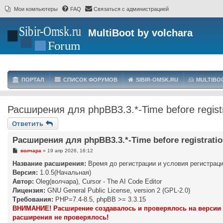
Мои компьютеры
FAQ
Связаться с администрацией
MultiBoot by volchara
ПОРТАЛ
СПИСОК ФОРУМОВ
SIBIR-OMSK.RU
MULTIBO
Расширения для phpBB3.3.*-Time before registra
Ответить
Расширения для phpBB3.3.*-Time before registration
С
волчара
»
19 апр 2026, 16:12
о
о
Название расширения:
Время до регистрации и условия регистрац
б
Версия:
1.0.5(Начальная)
щ
е
Автор:
Oleg(волчара), Cursor - The AI Code Editor
н
Лицензия:
GNU General Public License, version 2 (GPL-2.0)
и
е
Требования:
PHP=7.4-8.5, phpBB >= 3.3.15
ВНИМАНИЕ! Расширение создавалось и проверялось на версии php
расширения не проверялось!