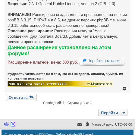
н
Лицензия:
GNU General Public License, version 2 (GPL-2.0)
и
е
ВНИМАНИЕ!
Расширение создавалось и проверялось на версии
phpBB 3.3.15, PHP=7.4 и 8.5, на других версиях phpBB т.е. ниже
3.3.15 работоспособность расширения не проверялось!
Описание расширения:
Расширения модуля "Новые
сообщения" для портала Board3, добавляет в центральную,
левую и правою колонки.
Данное расширение установлено на этом
форуме!
Перейти в магазин
Расширение платное, цена: 300 руб.
Мудрость заключается не в том, что бы не делать ошибки, а уметь их
исправлять вовремя!
В
е
Ответить
р
н
Сообщений: 1 • Страница
1
из
1
у
т
Перейти
ь
с
я
Часовой пояс:
UTC+06:00
M
M
к
i
a
н
c
x
Создано на основе
phpBB
® Forum Software © phpBB Limited
а