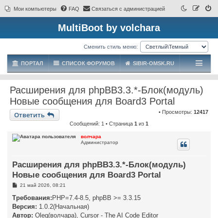
Мои компьютеры
FAQ
Связаться с администрацией
MultiBoot by volchara
Сменить стиль меню:
ПОРТАЛ
СПИСОК ФОРУМОВ
SIBIR-OMSK.RU
Расширения для phpBB3.3.*-Блок(модуль)
Новые сообщения для Board3 Portal
• Просмотры:
12417
Ответить
Сообщений: 1 • Страница
1
из
1
волчара
Администратор
Расширения для phpBB3.3.*-Блок(модуль)
Новые сообщения для Board3 Portal
С
21 май 2026, 08:21
о
о
Требования:
PHP=7.4-8.5, phpBB >= 3.3.15
б
Версия:
1.0.2(Начальная)
щ
е
Автор:
Oleg(волчара), Cursor - The AI Code Editor